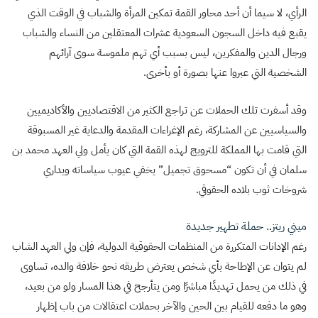
الرأي، لا سيما أن أحد محاور القمة تمكين المرأة والشباب في الوقت الذي
يقبع فيه داخل السجون السعودية عشرات المعتقلين من النساء والشباب
ورجال الدين والمفكرين، ليس بسبب أي تهم ملموسة سوى آرائهم
الشخصية التي عبروا عنها بصورة أو بأخرى.
وقد أسفرت تلك الحملات عن تراجع الكثير من الاقتصاديين والأكاديميين
والسياسيين عن المشاركة، رغم الإغراءات المقدمة والدعاية غير المسبوقة
التي قامت بها المملكة للترويج لهذه القمة التي كان يأمل ولي العهد محمد بن
سلمان في أن تكون “مسحوق تجميل” يخفي عيوب سياساته ويداري
شروخات ثوب بلاده الحقوقي.
ميني ريتز.. حملة تطهير جديدة
رغم الإدانات المتكررة من المنظمات الحقوقية الدولية، فإن ولي العهد الشاب
لم يتوان عن الإطاحة بأي شخص يعترض طريقه نحو خلافة والده، تساوى
في ذلك من يحمل تهديدًا مباشرًا ومن يتأرجح في هذا المسار ولو من بعيد،
وهو ما دفعه للقيام بين الحين والآخر بحملات اعتقالات من باب إظهار