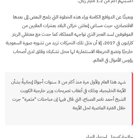
أكسبتهم أكثر من 1.2 مليار ريال.
وبعيدًا عن الدوافع الكامنة وراء هذه الخطوة التي يلمح البعض إلى بعدها
الاقتصادي، حيث مساعي إنعاش خزائن البلاد بعشرات الملايين من
الموقوفين لسد العجز الذي تواجهه المملكة، كما حدث مع معتقلي الريتز
كارلتون في 2017، إلا أن مثل تلك التحركات تزيد من تشويه صورة السعودية
خارجيًا وتضع الخريطة الاستثمارية لها محل تشكيك وقلق لدى أصحاب
رؤوس الأموال في العالم.
شهد هذا العام ولأول مرة منذ أكثر من 3 سنوات أجواءً إيجابيةً بشأن
الأزمة الخليجية، وذلك في أعقاب تصريحات وزير خارجية الكويت
الشيخ أحمد ناصر الصباح، التي قال فيها إن مباحثات “مثمرة” جرت
خلال الفترة الماضية لحل الأزمة
جائحة كورونا.. احتواء الوباء