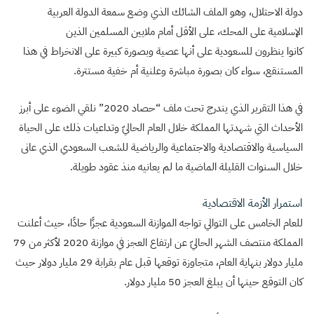
دولة الاحتلال، وهو الملف الشائك الذي وضع سمعة الدولة العربية
الإسلامية على المحك، على الأقل أمام ملايين المسلمين الذين
كانوا ينظرون للسعودية على أنها عصية وبصورة كبيرة على الانخراط في هذا
المستنقع، سواء كان بصورة مباشرة وعلنية أم خفية مستترة.
في هذا التقرير الذي يندرج تحت ملف “حصاد 2020” نلقي الضوء على أبرز
الأحداث التي شهدتها المملكة خلال العام الحاليّ وتداعيات ذلك على الحياة
السياسية والاقتصادية والاجتماعية والرياضية للشعب السعودي الذي عانى
خلال السنوات القليلة الماضية ما لم يعانيه منذ عقود طويلة.
استمرار الأزمة الاقتصادية
للعام الخامس على التوالي تواجه الموازنة السعودية عجزًا حادًا، حيث أعلنت
المملكة منتصف الشهر الحاليّ عن ارتفاع العجز في موازنة 2020 لأكثر من 79
مليار دولار بنهاية العام، متجاوزة توقعها قبل عام بقرابة 29 مليار دولار حيث
كان التوقع حينها أن يبلغ العجز 50 مليار دولار.