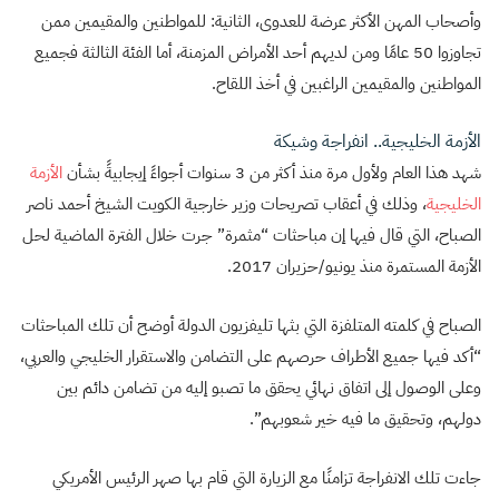
وأصحاب المهن الأكثر عرضة للعدوى، الثانية: للمواطنين والمقيمين ممن
تجاوزوا 50 عامًا ومن لديهم أحد الأمراض المزمنة، أما الفئة الثالثة فجميع
المواطنين والمقيمين الراغبين في أخذ اللقاح.
الأزمة الخليجية.. انفراجة وشيكة
شهد هذا العام ولأول مرة منذ أكثر من 3 سنوات أجواءً إيجابيةً بشأن
الأزمة
الخليجية
، وذلك في أعقاب تصريحات وزير خارجية الكويت الشيخ أحمد ناصر
الصباح، التي قال فيها إن مباحثات “مثمرة” جرت خلال الفترة الماضية لحل
الأزمة المستمرة منذ يونيو/حزيران 2017.
الصباح في كلمته المتلفزة التي بثها تليفزيون الدولة أوضح أن تلك المباحثات
“أكد فيها جميع الأطراف حرصهم على التضامن والاستقرار الخليجي والعربي،
وعلى الوصول إلى اتفاق نهائي يحقق ما تصبو إليه من تضامن دائم بين
دولهم، وتحقيق ما فيه خير شعوبهم”.
جاءت تلك الانفراجة تزامنًا مع الزيارة التي قام بها صهر الرئيس الأمريكي