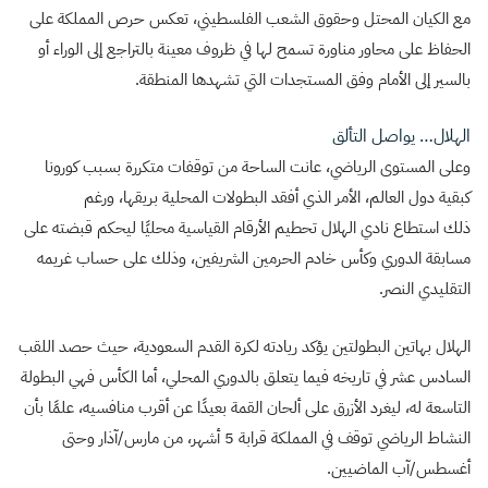
مع الكيان المحتل وحقوق الشعب الفلسطيني، تعكس حرص المملكة على
الحفاظ على محاور مناورة تسمح لها في ظروف معينة بالتراجع إلى الوراء أو
بالسير إلى الأمام وفق المستجدات التي تشهدها المنطقة.
الهلال… يواصل التألق
وعلى المستوى الرياضي، عانت الساحة من توقفات متكررة بسبب كورونا
كبقية دول العالم، الأمر الذي أفقد البطولات المحلية بريقها، ورغم
ذلك استطاع نادي الهلال تحطيم الأرقام القياسية محليًا ليحكم قبضته على
مسابقة الدوري وكأس خادم الحرمين الشريفين، وذلك على حساب غريمه
التقليدي النصر.
الهلال بهاتين البطولتين يؤكد ريادته لكرة القدم السعودية، حيث حصد اللقب
السادس عشر في تاريخه فيما يتعلق بالدوري المحلي، أما الكأس فهي البطولة
التاسعة له، ليغرد الأزرق على ألحان القمة بعيدًا عن أقرب منافسيه، علمًا بأن
النشاط الرياضي توقف في المملكة قرابة 5 أشهر، من مارس/آذار وحتى
أغسطس/آب الماضيين.