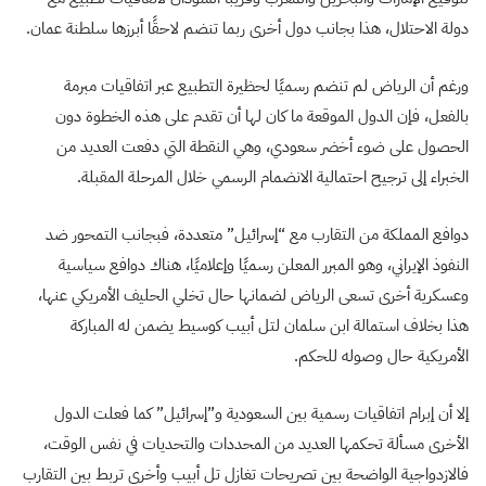
دولة الاحتلال، هذا بجانب دول أخرى ربما تنضم لاحقًا أبرزها سلطنة عمان.
ورغم أن الرياض لم تنضم رسميًا لحظيرة التطبيع عبر اتفاقيات مبرمة
بالفعل، فإن الدول الموقعة ما كان لها أن تقدم على هذه الخطوة دون
الحصول على ضوء أخضر سعودي، وهي النقطة التي دفعت العديد من
الخبراء إلى ترجيح احتمالية الانضمام الرسمي خلال المرحلة المقبلة.
دوافع المملكة من التقارب مع “إسرائيل” متعددة، فبجانب التمحور ضد
النفوذ الإيراني، وهو المبرر المعلن رسميًا وإعلاميًا، هناك دوافع سياسية
وعسكرية أخرى تسعى الرياض لضمانها حال تخلي الحليف الأمريكي عنها،
هذا بخلاف استمالة ابن سلمان لتل أبيب كوسيط يضمن له المباركة
الأمريكية حال وصوله للحكم.
إلا أن إبرام اتفاقيات رسمية بين السعودية و”إسرائيل” كما فعلت الدول
الأخرى مسألة تحكمها العديد من المحددات والتحديات في نفس الوقت،
فالازدواجية الواضحة بين تصريحات تغازل تل أبيب وأخرى تربط بين التقارب