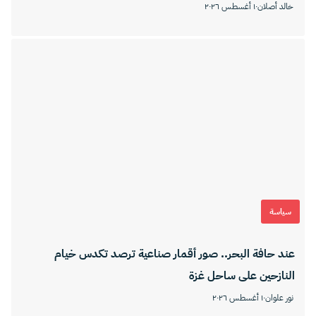
خالد أصلان
١٠ أغسطس ٢٠٢٦
سياسة
عند حافة البحر.. صور أقمار صناعية ترصد تكدس خيام
النازحين على ساحل غزة
نور علوان
١٠ أغسطس ٢٠٢٦