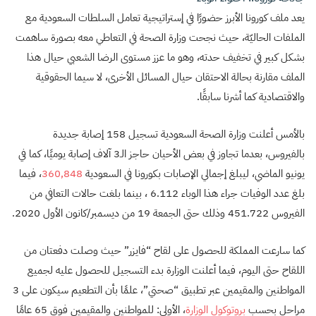
يعد ملف كورونا الأبرز حضورًا في إستراتيجية تعامل السلطات السعودية مع
الملفات الحاليّة، حيث نجحت وزارة الصحة في التعاطي معه بصورة ساهمت
بشكل كبير في تخفيف حدته، وهو ما عزز مستوى الرضا الشعبي حيال هذا
الملف مقارنة بحالة الاحتقان حيال المسائل الأخرى، لا سيما الحقوقية
والاقتصادية كما أشرنا سابقًا.
بالأمس أعلنت وزارة الصحة السعودية تسجيل 158 إصابة جديدة
بالفيروس، بعدما تجاوز في بعض الأحيان حاجز الـ3 آلاف إصابة يوميًا، كما في
يونيو الماضي، ليبلغ إجمالي الإصابات بكورونا في السعودية
360,848
، فيما
بلغ عدد الوفيات جراء هذا الوباء 6.112 ، بينما بلغت حالات التعافي من
الفيروس 451.722 وذلك حتى الجمعة 19 من ديسمبر/كانون الأول 2020.
كما سارعت المملكة للحصول على لقاح “فايزر” حيث وصلت دفعتان من
اللقاح حتى اليوم، فيما أعلنت الوزارة بدء التسجيل للحصول عليه لجميع
المواطنين والمقيمين عبر تطبيق “صحتي”، علمًا بأن التطعيم سيكون على 3
مراحل بحسب
بروتوكول الوزارة
، الأولى: للمواطنين والمقيمين فوق 65 عامًا