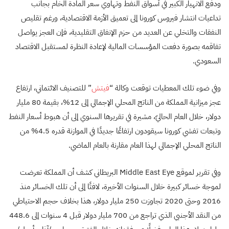
ودفع الانهيار الكبير في أسواق النفط وتهاوي سعر المادة الخام بجانب
تداعيات انتشار فيروس كورونا إلى تعميق الأزمة الاقتصادية، ورغم تقليص
النفقات والتخلي عن العديد من حزم الإنفاق التقليدية، فإن العجز يواصل
تفاقمه بصورة دفعت المؤسسات المالية لإعادة النظرة لمستقبل الاقتصاد
السعودي.
وفي ضوء تلك المعطيات توقعت وكالة “
فيتش
” للتصنيف الائتماني، ارتفاع
عجز ميزانية المملكة من الناتج المحلي الإجمالي إلى 12%، بقيمة 80 مليار
دولار، خلال العام الحاليّ، مشيرة في تقريرها السنوي إلى أن هبوط أسعار النفط
وتبعات تفشي كورونا سيقودون ارتفاعًا جديدًا في الموازنة قدره 4.5% من
الناتج المحلي الإجمالي لهذا العام مقارنة بالعام الماضي.
وفي تقرير لموقع Middle East Eye البريطاني كشف أن المملكة تعرضت
لموجة خسائر كبيرة خلال السنوات الأخيرة، لافتًا إلى أن تلك الخسائر منذ
2016 وحتى 2020 تجاوزت 250 مليار دولار، هذا بخلاف حجم الاحتياطي
من النقد الأجنبي الذي تراجع من 700 مليار دولار قبل 4 سنوات إلى 448.6