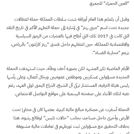
“العين الحمراء” للجميع.
وقبل أن يلملم هذا العام أوراقه شنت سلطات المملكة حملة اعتقالات
جديدة تحت اسم “ميني ريتز” في إشارة إلى حملة التطهير الأكبر في تاريخ البلاد
التي كانت في 2017 تلك التي أطاح فيها بالعشرات من الرموز السياسية
والاقتصادية للمملكة، حين اعتقلهم داخل فندق “ريتز كارلتون” بالرياض،
بزعم “محاربة الفساد”.
الأيام الماضية تكرر المشهد لكن بصورة أخف وطأة، حيث استهدفت الحملة
الجديدة مسؤولين عسكريين وموظفين عموميين ورجال أعمال، وعلى رأسها
رئيس هيئة الترفيه، المستشار تركي آل الشيخ، الذراع اليمنى لولي العهد، رغم
نفيه لتلك الأنباء على صفحته الرسمية على مواقع التواصل الاجتماعي.
الحملة أسفرت عن مصادرة مبالغ مالية كبيرة، بعضها كان في مخابئ تحت
الأرض وأخرى داخل مساجد، بجانب “حالات تلبس” لوقائع رشوة، هذا
بخلاف التحقيق مع مسؤولين ثبت تورطهم في تعاملات مالية مشبوهة