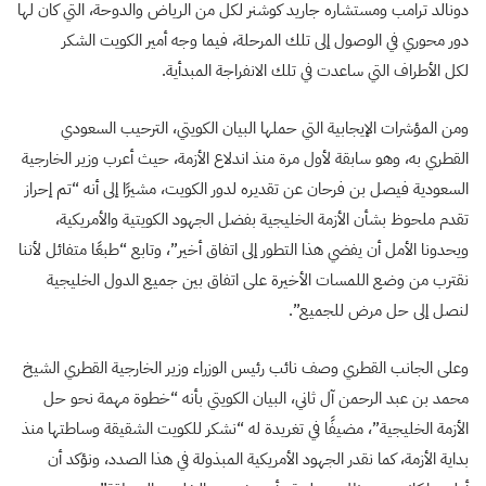
دونالد ترامب ومستشاره جاريد كوشنر لكل من الرياض والدوحة، التي كان لها
دور محوري في الوصول إلى تلك المرحلة، فيما وجه أمير الكويت الشكر
لكل الأطراف التي ساعدت في تلك الانفراجة المبدأية.
ومن المؤشرات الإيجابية التي حملها البيان الكويتي، الترحيب السعودي
القطري به، وهو سابقة لأول مرة منذ اندلاع الأزمة، حيث أعرب وزير الخارجية
السعودية فيصل بن فرحان عن تقديره لدور الكويت، مشيرًا إلى أنه “تم إحراز
تقدم ملحوظ بشأن الأزمة الخليجية بفضل الجهود الكويتية والأمريكية،
ويحدونا الأمل أن يفضي هذا التطور إلى اتفاق أخير”، وتابع “طبعًا متفائل لأننا
نقترب من وضع اللمسات الأخيرة على اتفاق بين جميع الدول الخليجية
لنصل إلى حل مرض للجميع”.
وعلى الجانب القطري وصف نائب رئيس الوزراء وزير الخارجية القطري الشيخ
محمد بن عبد الرحمن آل ثاني، البيان الكويتي بأنه “خطوة مهمة نحو حل
الأزمة الخليجية”، مضيفًا في تغريدة له “نشكر للكويت الشقيقة وساطتها منذ
بداية الأزمة، كما نقدر الجهود الأمريكية المبذولة في هذا الصدد، ونؤكد أن