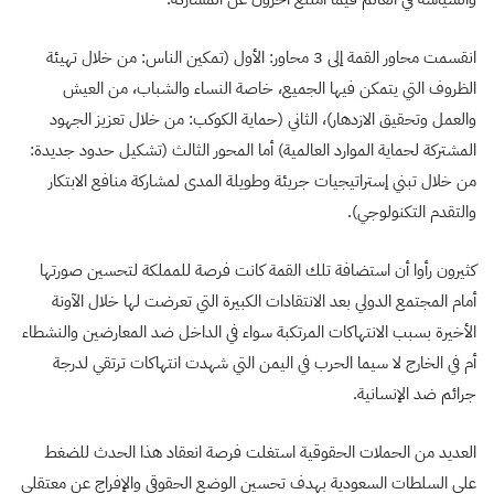
انقسمت محاور القمة إلى 3 محاور: الأول (تمكين الناس: من خلال تهيئة
الظروف التي يتمكن فيها الجميع، خاصة النساء والشباب، من العيش
والعمل وتحقيق الازدهار)، الثاني (حماية الكوكب: من خلال تعزيز الجهود
المشتركة لحماية الموارد العالمية) أما المحور الثالث (تشكيل حدود جديدة:
من خلال تبني إستراتيجيات جريئة وطويلة المدى لمشاركة منافع الابتكار
والتقدم التكنولوجي).
كثيرون رأوا أن استضافة تلك القمة كانت فرصة للمملكة لتحسين صورتها
أمام المجتمع الدولي بعد الانتقادات الكبيرة التي تعرضت لها خلال الآونة
الأخيرة بسبب الانتهاكات المرتكبة سواء في الداخل ضد المعارضين والنشطاء
أم في الخارج لا سيما الحرب في اليمن التي شهدت انتهاكات ترتقي لدرجة
جرائم ضد الإنسانية.
العديد من الحملات الحقوقية استغلت فرصة انعقاد هذا الحدث للضغط
على السلطات السعودية بهدف تحسين الوضع الحقوقي والإفراج عن معتقلي