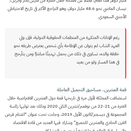
مليار دولار هذا العام، فضلًا عن فقدانه خلال الفترة من مارس/آذار وأبريل/
نيسان الماضي نحو 48.6 مليار دولار، وهو التراجع الأكبر في تاريخ الاحتياطي
الأجنبي السعودي.
رغم الإدانات المتكررة من المنظمات الحقوقية الدولية، فإن ولي
العهد الشاب لم يتوان عن الإطاحة بأي شخص يعترض طريقه نحو
خلافة والده، تساوى في ذلك من يحمل تهديدًا مباشرًا ومن يتأرجح
في هذا المسار ولو من بعيد
قمة العشرين.. مساحيق التجميل العاجلة
استضافت المملكة لأول مرة في تاريخها قمة دول العشرين الافتراضية خلال
الفترة من 21-22 من نوفمبر/تشرين الثاني 2020 وذلك بعد توليها رئاسة
المجموعة في ديسمبر/كانون الأول 2019، وجاءت تحت عنوان “اغتنام فرص
القرن الحادي والعشرين للجميع” وشارك فيها العديد من قادة الاقتصاد
والسياسة في العالم فيما امتنع آخرون عن المشاركة.