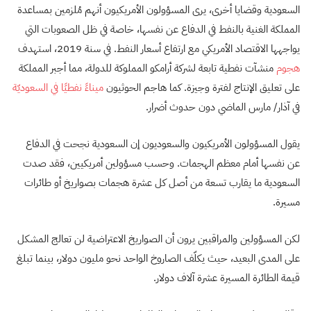
السعودية وقضايا أخرى، يرى المسؤولون الأمريكيون أنهم مُلزمين بمساعدة
المملكة الغنية بالنفط في الدفاع عن نفسها، خاصة في ظل الصعوبات التي
يواجهها الاقتصاد الأمريكي مع ارتفاع أسعار النفط. في سنة 2019، استهدف
هجوم
منشآت نفطية تابعة لشركة أرامكو المملوكة للدولة، مما أجبر المملكة
على تعليق الإنتاج لفترة وجيزة. كما هاجم الحوثيون
ميناءً نفطيًا في السعوديّة
في آذار/ مارس الماضي دون حدوث أضرار.
يقول المسؤولون الأمريكيون والسعوديون إن السعودية نجحت في الدفاع
عن نفسها أمام معظم الهجمات. وحسب مسؤولين أمريكيين، فقد صدت
السعودية ما يقارب تسعة من أصل كل عشرة هجمات بصواريخ أو طائرات
مسيرة.
لكن المسؤولين والمراقبين يرون أن الصواريخ الاعتراضية لن تعالج المشكل
على المدى البعيد، حيث يكلّف الصاروخ الواحد نحو مليون دولار، بينما تبلغ
قيمة الطائرة المسيرة عشرة آلاف دولار.