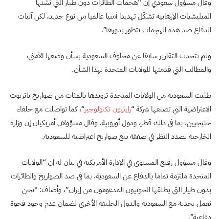
وقال مسؤول سعودي إن “هجمات الطائرات دون طيار التي تشنها
الميليشيات الإرهابية تشكّل تهديدا أمنيا عالميا من نوع جديد، لكن آليات
الدفاع ضد هذه الهجمات تتطور بدورها”.
ولم تتحدث التقارير سابقا عن مخاوف السعودية بشأن وضعها الأمني،
والمطالب التي قدمتها للولايات المتحدة بهذا الشأن.
طلبت السعودية من الولايات المتحدة تزويدها بالمئات من صواريخ باتريوت
الاعتراضية التي تصنعها شركة “
رايثيون تكنولوجيز
“، كما تواصلت مع حلفاء
خليجيين، بما في ذلك قطر، ودول أوروبية. وقال مسؤولان أمريكيان إن وزارة
الخارجية بصدد النظر في صفقة بيع صواريخ اعتراضية للسعودية.
وقال مسؤول رفيع المستوى في الإدارة الأمريكية في بيان له إن “الولايات
المتحدة ملتزمة تماما بالدفاع عن السعودية، بما في صد الصواريخ والطائرات
بدون طيار التي يطلقها الحوثيون المدعومون من إيران”، وأضاف: “نحن
نعمل بجدية مع السعودية والدول الحليفة الأخرى لضمان عدم وجود فجوة
دفاعية”.