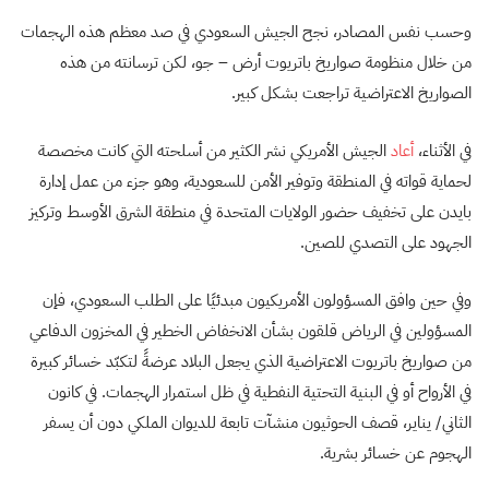
وحسب نفس المصادر، نجح الجيش السعودي في صد معظم هذه الهجمات
من خلال منظومة صواريخ باتريوت أرض – جو، لكن ترسانته من هذه
الصواريخ الاعتراضية تراجعت بشكل كبير.
في الأثناء،
أعاد
الجيش الأمريكي نشر الكثير من أسلحته التي كانت مخصصة
لحماية قواته في المنطقة وتوفير الأمن للسعودية، وهو جزء من عمل إدارة
بايدن على تخفيف حضور الولايات المتحدة في منطقة الشرق الأوسط وتركيز
الجهود على التصدي للصين.
وفي حين وافق المسؤولون الأمريكيون مبدئيًا على الطلب السعودي، فإن
المسؤولين في الرياض قلقون بشأن الانخفاض الخطير في المخزون الدفاعي
من صواريخ باتريوت الاعتراضية الذي يجعل البلاد عرضةً لتكبّد خسائر كبيرة
في الأرواح أو في البنية التحتية النفطية في ظل استمرار الهجمات. في كانون
الثاني/ يناير، قصف الحوثيون منشآت تابعة للديوان الملكي دون أن يسفر
الهجوم عن خسائر بشرية.