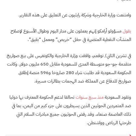
وامتنعت وزارة الخارجية وشركة رايثيون عن التعليق على هذه التقارير.
يقول
مسؤولو أرامكو إنهم يعملون على مدار اليوم وطوال الأسبوع لإصلاح
المنشآت النفطية المتضررة في حقل “خريص” ومعمل “بقيق”.
في تشرين الثاني/ نوفمبر، وافقت وزارة الخارجية والكونغرس على بيع صواريخ
متقدمة جو-جو متوسطة المدى للسعودية مقابل 650 مليون دولار. وكانت
الحكومة السعودية قد طلبت شراء 280 صاروخا و596 منصة إطلاق
صواريخ للدفاع عن المملكة ضد الهجمات بطائرات مسيرة.
وتقود السعودية
منذ سبع سنوات
تحالفا لدعم الحكومة المعترف بها دوليا
ضد المتمردين الحوثيين الذين يسيطرون على جزء كبير من اليمن، بما في
ذلك العاصمة صنعاء. وقد رفض الحوثيون جميع مبادرات السلام التي
طرحتها الرياض وواشنطن.