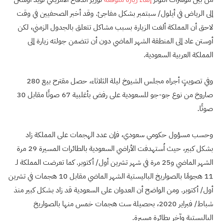
إلى الرياض في أيلول/ سبتمبر بشكل مفاجئ. وقد أخبر الصحفيين في وقت
لاحق أن المملكة ألغت الزيارة بسبب مشاكل تتعلق بالجدول الزمني، لكن
أوستن عاد إلى المنطقة الشهر الماضي دون أن تتضمن جولته زيارة إلى
المملكة العربية السعودية.
وفي تصويتٍ أجراه مجلس الشيوخ ليلة الثلاثاء، حصل مقترح بيع 280
صاروخ من نوع جو-جو للسعودية على رفض بأغلبية 67 صوتًا مقابل 30
صوتًا.
وحسب مسؤول حكومي سعودي، فإن عدد الهجمات على المملكة زاد
بشكل كبير، حيث اُستهدفت الأراضي السعودية بالطائرات المسيرة 29 مرة
الشهر الماضي و25 مرة في شهر تشرين أول/ أكتوبر. كما تعرضت المملكة لـ
11 هجومًا بالصواريخ الباليستية الشهر الماضي مقابل 10 هجمات في تشرين
أول/ أكتوبر. ومن الواضح أن العدوان على السعودية قد زاد بشكل كبير منذ
شباط/ فبراير 2020، بحصيلة ست هجمات خمس منها بالصواريخ
الباليستية وآخر بطائرة مسيرة.