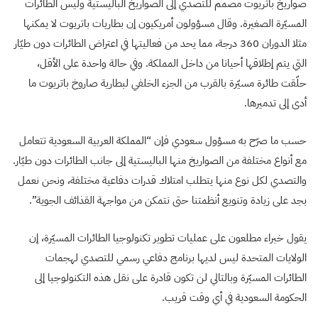
صواريخ باتريوت مصمم للتصدي إلى الصواريخ الباليستية وليس الطائرات
المسيّرة الصغيرة. وقال مسؤولون أمريكيون إن بطاريات باتريوت لا يمكنها
مثلا الدوران 360 درجة، مما يحد من فعاليتها في اعتراض الطائرات دون طيّار
التي يتم إطلاقها أحيانا من داخل المملكة. وفي حالة واحدة على الأقل،
حلّقت طائرة مسيّرة بالقرب من الجزء الخلفي لبطارية صاروخ باتريوت ما
أدى إلى تدميرها.
حسب ما صرّح به مسؤول سعودي فإن “المملكة العربية السعودية تتعامل
مع أنواع مختلفة من الصواريخ منها الباليستية إلى جانب الطائرات دون طيّار.
والتصدي لكل نوع منها يتطلب امتلاك قدرات دفاعية مختلفة، ونحن نعمل
بجد على زيادة وتنويع أنظمتنا حتى نتمكن من مواجهة القذائف الجوية”.
يقول خبراء مطلعون على عمليات تطوير تكنولوجيا الطائرات المسيّرة، إن
الولايات المتحدة ليس لديها برنامج دفاعي رسمي للتصدي لهجمات
الطائرات المسيّرة وبالتالي لن تكون قادرة على نقل هذه التكنولوجيا إلى
الحكومة السعودية في أي وقت قريب.