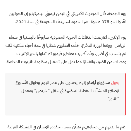
يوم الجمعة، قال المبعوث الأمريكي في اليمن تيموثي ليندركينغ إن الحوثيين
نفّذوا نحو 375 هجومًا عبر الحدود استهدف السعودية في سنة 2021.
يوم الإثنين، اعترضت الدفاعات الجوية السعودية صاروخًا باليستيا في سماء
الرياض. ووفقا لوزارة الدفاع، خلّف الصاروخ شظايا في عدة أحياء سكنية لكنه
لم يتسبب في أضرار. وقد أظهرت مقاطع فيديو تم تداولها عبر الإنترنت
ومضات من الضوء وانفجارًا مما يدل على تشغيل منظومة باتريوت الدفاعية.
يقول
مسؤولو أرامكو إنهم يعملون على مدار اليوم وطوال الأسبوع
لإصلاح المنشآت النفطية المتضررة في حقل “خريص” ومعمل
“بقيق”.
رغم ما لديهم من مخاوفهم بشأن سجل حقوق الإنسان في المملكة العربية