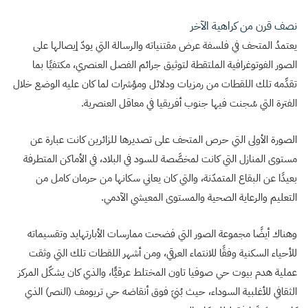
نصف قرن من كراهية الآخر
يعتمدُ المتحف في فلسفة عرض مقتنياته والرسالة التي يودّ إيصالها على
الصور الفوتوغرافية الملتقطة لتوثيق جرائم الفصل العنصري، مكتفيًا بما
تقدِّمه تلك اللقطات من رمزيات ودلائل ومؤشرات لما كان عليه الوضع خلال
الفترة التي سُجنت فيها جنوب أفريقيا في معاقل العنصرية.
الصورة الأولى التي حرص المتحف على تصديرها للزائرين كانت عبارة عن
مستوى المنازل التي كانت لمخصَّصة للسود في البلاد، في الأماكن المتطرفة
بعيدًا عن البقاع المتمدّنة، والتي كان يعاني سكانها من حرمان كامل من
التعليم والرعاية الصحية والمستوى المعيشي الآدمي.
وهناك أيضًا مجموعة الصور التي فضحت ممارسات الأبارتهايد وتقسيماته
للأحياء السكنية وفقًا للانتماء العرقي، ومن أشهر اللقطات تلك التي وثقت
عملية هدم بيوت حي صوفيا تاون المختلط عرقيًّا، والذي كان يشكّل المركز
الثقافي للأغلبية السوداء، حيث بُنيَ فوق أنقاضه حي تريومف (النصر) الذي