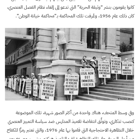
كانوا يقومون بنشر “وثيقة الحرية” التي تدعو إلى إلغاء نظام الفصل العنصري،
كان ذلك عام 1956، وعُرفت تلك المحاكمة بـ”محاكمة خيانة الوطن”.
وفي وسط المتحف، هناك واحدة من أكثر الصور شهرة، تلك الموضوعة
كنصب تذكاري، وتوثِّق انتفاضة تلاميذ المدارس ضد سياسة التمييز العنصري
خلال التظاهرة الاحتجاجية التي قاموا بها عام 1976، والتي تعتبر رمزًا للكفاح
من أجل الحرية، وفي تلك التظاهرة لقيَ التلميذ هيكتور بيترسن مصرعه بعد