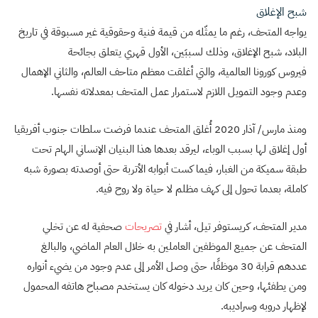
شبح الإغلاق
يواجه المتحف، رغم ما يمثّله من قيمة فنية وحقوقية غير مسبوقة في تاريخ
البلاد، شبح الإغلاق، وذلك لسببَين، الأول قهري يتعلق بجائحة
فيروس كورونا العالمية، والتي أغلقت معظم متاحف العالم، والثاني الإهمال
وعدم وجود التمويل اللازم لاستمرار عمل المتحف بمعدلاته نفسها.
ومنذ مارس/ آذار 2020 أُغلق المتحف عندما فرضت سلطات جنوب أفريقيا
أول إغلاق لها بسبب الوباء، ليرقد بعدها هذا البنيان الإنساني الهام تحت
طبقة سميكة من الغبار، فيما كست أبوابه الأتربة حتى أوصدته بصورة شبه
كاملة، بعدما تحول إلى كهف مظلم لا حياة ولا روح فيه.
مدير المتحف، كريستوفر تيل، أشار في
تصريحات
صحفية له عن تخلي
المتحف عن جميع الموظفين العاملين به خلال العام الماضي، والبالغ
عددهم قرابة 30 موظفًا، حتى وصل الأمر إلى عدم وجود من يضيء أنواره
ومن يطفئها، وحين كان يريد دخوله كان يستخدم مصباح هاتفه المحمول
لإظهار دروبه وسراديبه.