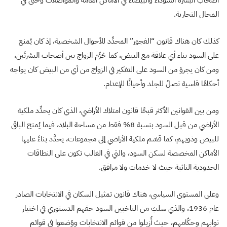
أصحاب البشرة السوداء والبيضاء في الأماكن العامة والمواصلات وحتى في
المحال التجارية.
كذلك كان هناك قانون “الفجور” المحدِّد للأحوال الشخصية، إذ كان يُمنع
على السود بناء أي علاقة مع البيض، كما حُرِّم الزواج بين أصحاب البشرتَين،
ومن كان يجرؤ من السود على التفكير في الزواج من أي من البيض كان يواجه
أحكامًا قاسية تصلُ للجلد وأحيانًا للإعدام.
ومن بين القوانين الأكثر قبحًا قانون امتلاك الأراضي، الذي كان يحدِّد ملكية
الأراضي من قبل السود بنسبة 8% فقط من مساحة البلاد، فيما يُمنح الباقي
للبيض وذويهم، كما قسّم ملكية الأراضي إلى مجموعات، يحدَّد بناءً عليها
الأماكن المخصصة لسكن السود، والتي في الغالب تكون على النطاقات
الحدودية النائية حيث لا خدمات ولا مرافق.
وعلى المستوى السياسي، هناك قانون تمثيل السكان في الانتخابات الصادر
عام 1936، والذي سلبَ من الناخبين السود حقهم الدستوري في اختيار
نوابهم وحكّامهم، حيث أُزيلوا من قوائم الانتخابات ووُضعوا في قوائم