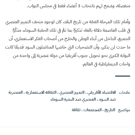
منفصلة، وسُمح لهم بانتخاب 3 أعضاء فقط في مجلس النواب.
وأمام تلك المرحلة الفجّة من تاريخ البلاد، كان لوجود متحف التمييز العنصري
في قلب العاصمة دلالة بالغة، تذكيرًا بما تمَّ في تلك الحقبة السوداء، مذكّرًا
الجميع، الداخل من أبناء الوطن والخارج من أصحاب الفكر الاستعماري، أن
ما حدث لن يتكرر، وأن التضحيات التي خاضها المناضلون السود قديمًا كانت
البوابة الكبرى نحو تحويل جنوب أفريقيا من دولة عنصرية إلى واحدة من
واحات الديمقراطية في العالم.
علامات
الاقتصاد الأفريقي
،
التمييز العنصري
،
الثقافة الاستعمارية
،
العنصربة
ضد السود
،
العنصري ضد البشرة السوداء
مواضيع
التاريخ
،
المجتمعات
،
ثقافة