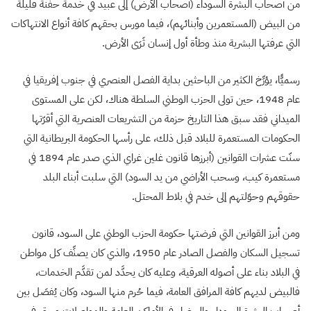
من أصحاب البشرة السوداء (أصحاب الأرض) إلى عبيد في خدمة حفنة قليلة
من البيض (المستعمرين وأبنائهم)، فيما مورس بحقهم كافة أنواع الانتهاكات
التي عرفتها البشرية منذ وطأة أول إنسان ثَرَى الأرض.
رسميًّا، يؤرِّخ الكثير من الباحثين بداية الفصل العنصري في جنوب إفريقيا في
عام 1948، حين تولى الحزب الوطني السلطة هناك، لكن على المستوى
الميداني فقد سبق هذا التاريخ حزمة من التشريعات العنصرية التي أقرّتها
الحكومات المستعمرة للبلاد قبل ذلك، على رأسها الحكومة البريطانية التي
سنّت عشرات القوانين (أبرزها قانون غلين غراي الذي صدر عام 1894 في
مستعمرة كيب، وسحب الأراضي من يد السود) التي سلبت أبناء البلد
حقوقهم وحوّلتهم إلى خدم في بلاط المحتل.
ومن أبرز القوانين التي فرضتها حكومة الحزب الوطني على السود، قانون
تسجيل السكان والفصل الصادر عام 1950، والذي كان يصنِّف كل مواطن
في البلاد بناء على أصوله العرقية، وعليه كان يحدَّد لمن تقدَّم الخدمات،
فالبيض لديهم كافة المرافق العامة، فيما حُرم منها السود، وكان يُفصَل بين