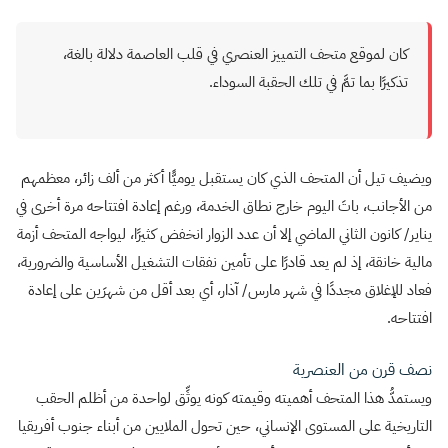
كان لموقع متحف التمييز العنصري في قلب العاصمة دلالة بالغة،
تذكيرًا بما تمَّ في تلك الحقبة السوداء.
ويضيف تيل أن المتحف الذي كان يستقبل يوميًّا أكثر من ألف زائر، معظمهم
من الأجانب، باتَ اليوم خارج نطاق الخدمة، ورغم إعادة افتتاحه مرة أخرى في
يناير/ كانون الثاني الماضي إلا أن عدد الزوار انخفض كثيرًا، ليواجه المتحف أزمة
مالية خانقة، إذ لم يعد قادرًا على تأمين نفقات التشغيل الأساسية والضرورية،
فعاد للإغلاق مجددًا في شهر مارس/ آذار، أي بعد أقل من شهرَين على إعادة
افتتاحه.
نصف قرن من العنصرية
ويستمدُّ هذا المتحف أهميته وقيمته كونه يوثِّق لواحدة من أظلم الحقب
التاريخية على المستوى الإنساني، حين تحول الملايين من أبناء جنوب أفريقيا