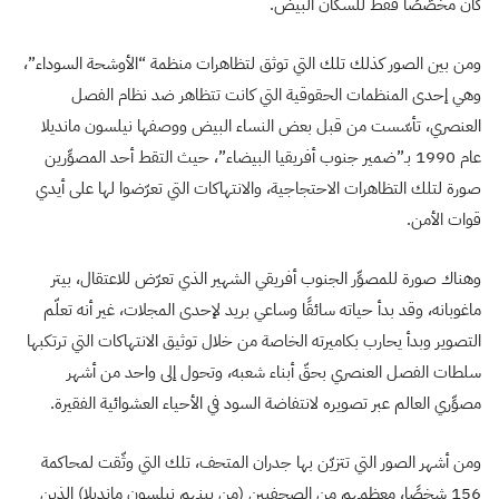
كان مخصّصًا فقط للسكان البيض.
ومن بين الصور كذلك تلك التي توثق لتظاهرات منظمة “الأوشحة السوداء”،
وهي إحدى المنظمات الحقوقية التي كانت تتظاهر ضد نظام الفصل
العنصري، تأسّست من قبل بعض النساء البيض ووصفها نيلسون مانديلا
عام 1990 بـ”ضمير جنوب أفريقيا البيضاء”، حيث التقط أحد المصوِّرين
صورة لتلك التظاهرات الاحتجاجية، والانتهاكات التي تعرّضوا لها على أيدي
قوات الأمن.
وهناك صورة للمصوِّر الجنوب أفريقي الشهير الذي تعرّض للاعتقال، بيتر
ماغوبانه، وقد بدأ حياته سائقًا وساعي بريد لإحدى المجلات، غير أنه تعلّم
التصوير وبدأ يحارب بكاميرته الخاصة من خلال توثيق الانتهاكات التي ترتكبها
سلطات الفصل العنصري بحقّ أبناء شعبه، وتحول إلى واحد من أشهر
مصوِّري العالم عبر تصويره لانتفاضة السود في الأحياء العشوائية الفقيرة.
ومن أشهر الصور التي تتزيّن بها جدران المتحف، تلك التي وثّقت لمحاكمة
156 شخصًا، معظمهم من الصحفيين (من بينهم نيلسون مانديلا) الذين