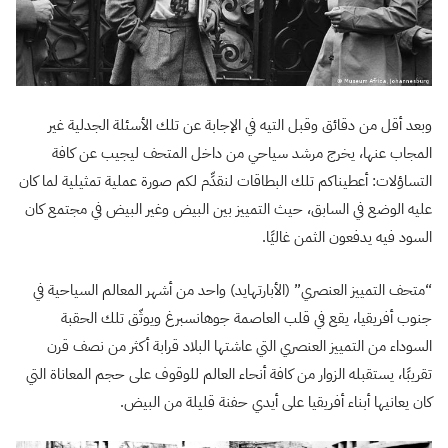
وبعد أقل من دقائق وقبل التيه في الإجابة عن تلك الأسئلة الجدلية غير
المجاب عنها، يخرج مرشد سياحي من داخل المتحف ليجيب عن كافة
التساؤلات: أعطيناكم تلك البطاقات لنقدِّم لكم صورة عملية تمثيلية لما كان
عليه الوضع في السابق، حيث التمييز بين البيض وغير البيض في مجتمع كان
السود فيه يدفعون الثمن غاليًا.
“متحف التمييز العنصري” (الأبارتهايد) واحد من أشهر المعالم السياحية في
جنوب أفريقيا، يقع في قلب العاصمة جوهانسبرغ ويوثّق تلك الحقبة
السوداء من التمييز العنصري التي عاشتها البلاد قرابة أكثر من نصف قرن
تقريبًا، يستقبله الزوار من كافة أنحاء العالم للوقوف على حجم المعاناة التي
كان يعانيها أبناء أفريقيا على أيدي حفنة قليلة من البيض.