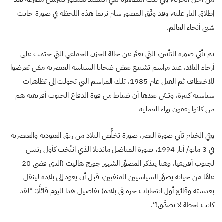
إطلاق النار عليه، وقد وثّق المصور سام نزيما هذه اللحظة في صورة جابت
شتى أنحاء العالم.
ثم تأتي صورة التأبين، التي تعبِّر عن حالة الحزن الجماعي التي خيّمت على
أرجاء البلاد، عند مراسم تشييع بعض ضحايا السياسة العنصرية ممّن تعرضوا
للاختطاف ثم القتل عام 1985، تلك المراسم التي تحولت إلى تظاهرات
سياسية كبيرة، وتبيّن بعدها أن ضباط من قوة الدفاع الجنوب أفريقية هم
من كانوا يقفون وراء العملية.
وفي الختام تأتي صورة النصر، صورة تخلُّص البلاد من ربق العبودية والعنصرية
في 3 مايو/ أيار 1994، صورة المناضل مانديلا الذي انتُخب كأول رئيس
لجنوب أفريقيا، وهنا يتذكر المصوِّر الشهير جورج هاليت (الذي قضى 20
عامًا من حياته يصوِّر السياسيين المنفيين، قبل أن يعود إلى بلاده لينقل
بعدسته وقائع أول انتخابات حرة في بلاده) تفاصيل هذا اليوم قائلًا: “لقد
كانت لحظة لا تصدَّق!”.