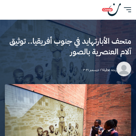
متحف الأبارتهايد في جنوب أفريقيا.. توثيق
آلام العنصرية بالصور
رنده عطية
١٦ ديسمبر ٢٠٢١