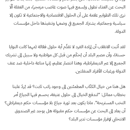
البحث عن الغذاء تطول ويُسمع فيها صوت غاضب مزمجر)، من الغفلة ألّا
نرى تلك الطوابير علامة على أن الحلول الاقتصادية والاجتماعية لا تكون إلا
سياسية وجماعية، يشترك الجميع في وضعها وتنفيذها داخل مؤسسات
الدولة.
لقد أثبت الانقلاب أن إرادة الفرد لا تقدِّم أية حلول فعّالة (مهما كانت النوايا
حسنة)، وأن مصير البلد أن يُحكَم من قبل كل مواطنيه ولا سبيل إلى تشريك
الجميع إلا عبر الديمقراطية، وهذا انتصار عظيم، إنها مناعة داخلية ضد عنف
الدولة ورغبات الأفراد المنفلتين.
هل هذا من خيال الكتّاب المطمئنين إلى وجود راتب ثابت؟ قد يُردّ علينا
بخطاب مماثل: “لندفع الخيال إلى حلول عنيفة، يحسم فيها الجياع أمر
النخب المستريحة”. ماذا يكون بعد ثورة جياع بلا مؤسسات حكم ديمقراطي؟
أن يعاد إلى البحث عن مؤسسات حكم مقبولة هل يوجد غير الصندوق
الانتخابي لإفراز مؤسسات تدير البلد؟