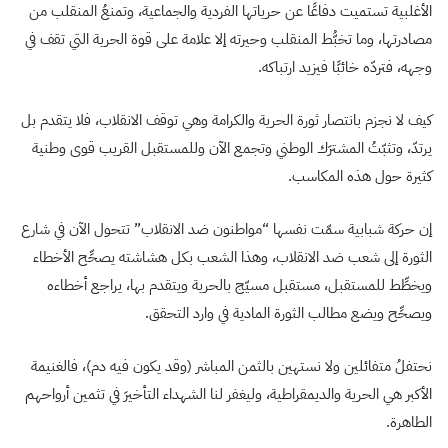
الأغلبية تستميت دفاعًا عن حرياتها الفردية والجماعية، وتمنعُ المنقلب من
مصادرتها، وما تخبُّط المنقلب وحيرته إلا علامة على قوة الحرية التي تقف في
وجهه، فتردّه خائبًا فيزيد ارتباكه.
كيف لا نجزم بانتصار ثورة الحرية والكرامة وهي توقف الانقلاب، فلا يتقدم بل
يرتدّ، وتثبّتُ المشترَك الوطني وتجمع الآن وللمستقبل القريب قوى وطنية
كثيرة حول هذه المكاسب.
إن حركة شبابية سمّت نفسها “مواطنون ضد الانقلاب” تتحول الآن في شارع
الثورة إلى شعب ضد الانقلاب، وهذا الشعب بكل هشاشته يصحِّح الأخطاء
ويخطِّط للمستقبل، مستقبل مسيّج بالحرية ويتقدم بها، يراجع أخطاءه
ويصحِّح ويضع مطالب الثورة المادية في وارد التحقق.
نحتفلُ متفائلين ولا نستهين بالثمن المباشر (وقد يكون فيه دم)، فالغنيمة
الأكبر هي الحرية والديمقراطية، وليغفر لنا الشهداء التأخيرَ في تثمين أرواحهم
الطاهرة.