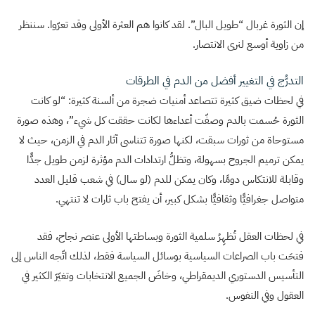
إن الثورة غربال “طويل البال”. لقد كانوا هم العثرة الأولى وقد تعرّوا. سننظر
من زاوية أوسع لنرى الانتصار.
التدرُّج في التغيير أفضل من الدم في الطرقات
في لحظات ضيق كثيرة تتصاعد أمنيات ضجرة من ألسنة كثيرة: “لو كانت
الثورة حُسمت بالدم وصفّت أعداءها لكانت حققت كل شيء”، وهذه صورة
مستوحاة من ثورات سبقت، لكنها صورة تتناسى آثار الدم في الزمن، حيث لا
يمكن ترميم الجروح بسهولة، وتظلُّ ارتدادات الدم مؤثرة لزمن طويل جدًّا
وقابلة للانتكاس دومًا، وكان يمكن للدم (لو سال) في شعب قليل العدد
متواصل جغرافيًّا وثقافيًّا بشكل كبير، أن يفتح باب ثارات لا تنتهي.
في لحظات العقل تُظهِرُ سلمية الثورة وبساطتها الأولى عنصر نجاح، فقد
فتحَت باب الصراعات السياسية بوسائل السياسة فقط، لذلك اتّجه الناس إلى
التأسيس الدستوري الديمقراطي، وخاضَ الجميع الانتخابات وتغيّرَ الكثير في
العقول وفي النفوس.