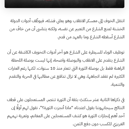
انتقل الخوف إلى معسكر الانقلاب وهو يعاني فشله، فيوظّف أدوات الدولة
الخشنة لمنع الشارع من التعبير عن نفسه، ولكنه يتناسى أن من خافَ من
الشارع أسقطه الشارع وما بالعهد من قدم.
توظيف الوباء للسيطرة على الشارع هو آخر أدوات التخويف الكاشفة عن أن
الشارع يتقدم على الانقلاب والبوصلة واضحة، إنها ليست بوصلة اللحظة
الراهنة فقط بل بوصلة الثورة التي تتعثر منذ 10 سنوات، لكنها رغم العثرات
الكثيرة لم تفقد اتجاهها، وهي لا تزال تدافع عن مطالبها في الحرية والتقدم
والتنمية.
في ذكراها الثانية عشر سنكتبُ بثقة أن الثورة تنتصر. المستعجلون على قطف
النتائج سيجابهوننا بقول اعتدناه “ماذا أنجزت الثورة؟”، نقول لهم أولًا إن
أحد أهم إنجازات الثورة هو كشف المستعجلين على المغانم، وتعرية نهمهم
الغريزي للكسب دون دفع الثمن.