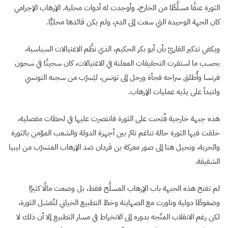
الثورة عنفًا مسلَّطًا من الخارج، وأوجدت له أدوات محلية. الإرهاب الإجرامي
كان الجهة الوحيدة التي سعت إلى الدم، ولم يكن قائدها محليًّا.
ويكفي تذكير القارئ بأن أبو بكر الحكيم، الذي نظَّم الاغتيالات السياسية،
بحسب ما استقرت التحقيقات المعلنة في الاغتيالات، كان سجينًا في سجون
فرنسا وأُطلق سراحه فجأة ورحل إلى تونس، ليَسرُب من سجنه التونسي
ولتبدأ على يدَيه عمليات الإرهاب.
هذه جبهة خارجية فُتحت على الثورة فانتصرت عليها في لحظات مفصلية،
خلقت فيها الثورة حالة تناغم تامّ بين أجهزة الدولة والشعب المؤمن بالثورة
والحرية، ونحيل هنا إلى صور معركة بن قردان ضد الإرهاب المتسرّب من ليبيا
الشقيقة.
لم تفتح هذه الجبهة باب الإرهاب المسلَّح فقط، بل وضعت مالًا كثيرًا
وضغوطًا دولية وناورت مع الصهاينة وخطّ التطبيع الخياني لتُفشل الثورة،
لكن رغم الانقلاب المتّجه بدوره إلى الانخراط في مسار التطبيع إلا أن ذلك لا