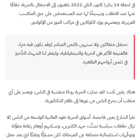
في لحظة 14 يناير/ كانون الثاني 2022 ذاهبون إلى الاحتفال بالحرية، دفاعًا
عنها ضد الانقلاب وترسيخًا لها ضد المستعجلين على جني المكاسب
الغريزية، وبعضهم يورّد الكوكايين في مراكب الموز من الإكوادور.
نحتفل متفائلين ولا نستهين بالثمن المباشر (وقد يكون فيه دم)،
فالغنيمة الأكبر هي الحرية والديمقراطية، وليغفر لنا الشهداء التأخيرَ
في تثمين أرواحهم الطاهرة.
هناك يقين ثابت: لقد صارت الحرية روحًا متفشية في الناس، ويعسر على أي
منقلب أن يخرج الناس من نورها إلى ظلام الدكتاتورية.
نقرأ الشارع بعين فاحصة. أشواق الحرية تقود الغالبية الواسعة من الناس (لا
تزال خلافات سياسية تشتِّت جهد الكثيرين، وتسكنهم أوهام زعامة مفوَّتة
وتوجُّهات استئصالية متخلفة عن المرحلة)، لكن مشترَكًا وطنيًّا بُنيَ بعد جعل