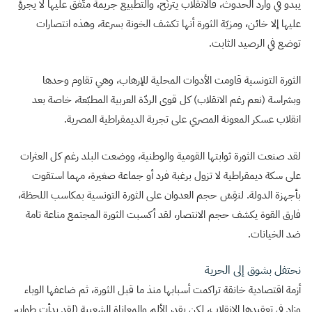
يبدو في وارد الحدوث، فالانقلاب يترنّح، والتطبيع جريمة متّفق عليها لا يجرؤ
عليها إلا خائن، ومزيّة الثورة أنها تكشف الخونة بسرعة، وهذه انتصارات
توضع في الرصيد الثابت.
الثورة التونسية قاومت الأدوات المحلية للإرهاب، وهي تقاوم وحدها
وبشراسة (نعم رغم الانقلاب) كل قوى الردّة العربية المطبّعة، خاصة بعد
انقلاب عسكر المعونة المصري على تجربة الديمقراطية المصرية.
لقد صنعت الثورة ثوابتها القومية والوطنية، ووضعت البلد رغم كل العثرات
على سكة ديمقراطية لا تزول برغبة فرد أو جماعة صغيرة، مهما استقوت
بأجهزة الدولة. لنقِسْ حجم العدوان على الثورة التونسية بمكاسب اللحظة،
فارق القوة يكشف حجم الانتصار، لقد أكسبت الثورة المجتمع مناعة تامة
ضد الخيانات.
نحتفل بشوق إلى الحرية
أزمة اقتصادية خانقة تراكمت أسبابها منذ ما قبل الثورة، ثم ضاعفها الوباء
وزاد في تعقيدها الانقلاب، لكن بقدر الألم والمعاناة الشعبية (لقد بدأت طوابير