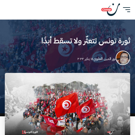
ثورة تونس تتعثّر ولا تسقط أبدًا
نور الدين العلوي
١٤ يناير ٢٠٢٢