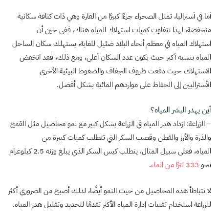
أما في أستراليا، تمثل الصحراء جزءًا كبيرًا من القارة وهي ذات كثافة سكانية
منخفضة، لهذا تتفاوت كميات استهلاك المياه هناك، ففي حين أن
استهلاك المياه في معظم أنحاء البلاد ضئيل للغاية، يستهلك سكان الساحل
المياه بنسبة أكبر حيث يكون عدد السكان أعلى، ومع ذلك، فقد انخفض
الاستهلاك، حيث دفعت ظروف الجفاف والضغوط البيئية الأخرى
الأستراليين إلى الحفاظ على مواردهم المائية بشكل أفضل.
أين يهدر البشر المياه؟
– الزراعة: ازداد هدر المياه في الزراعة بشكل كبير مع نمو محاصيل مثل القمح
والذرة والأرز والقطن وقصب السكر التي تتطلب كميات كبيرة من
المياه، فعلى سبيل المثال، يتطلب كيس السكر الذي يبلغ وزنه 2.5 كيلوغرام
نحو
333 لترًا من الماء
.
لا تتباطأ هذه المحاصيل من حيث النمو أيضًا، لذلك أصبح من الضروري أكثر
للزراعة استخدام تقنيات إدارة المياه الأكثر تقدمًا لتحديد وتقليل هدر المياه.