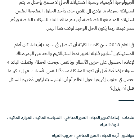
الجيولوجية الأرضية، ونسبة الاستهلاك الحاليّ لا تسمح بإحلال ما يتم
استهلاكه بسرعة، ما يؤدي إلى نقص حاد، وأحد الحلول المقترحة لتقنين
استهلاك المياه هو الخصخصة، أي بيع منافذ الماء للشركات الخاصة ورفع
سعر قيمته ربما يكون الحل الوحيد لوقف هذا الهدر.
في العام 2018 حين كادت الكارثة أن تحصل في جنوب إفريقيا، كان أمام
المستهلكين أسابيع قليلة لتغيير نمط استهلاكهم والحد من الهدر هناك
لإعادة الحصول على خزين الأمطار، وبالفعل نجحت الخطة، وأعطت البلاد 4
سنوات إضافية قبل أن تعود المشكلة مجددًا لنفس الأسباب، فهل يتكرر ما
حصل في جنوب إفريقيا حول العالم أم أن البشر سيتداركون ذهبهم السائل
قبل أن يزول؟
علامات
إعادة تدوير المياه
،
التغير المناخي
،
السياسة المائية
،
الموارد المائية
،
تلوث المياه
مواضيع
أزمة المياه
،
التغير المناخي
،
حروب المياه