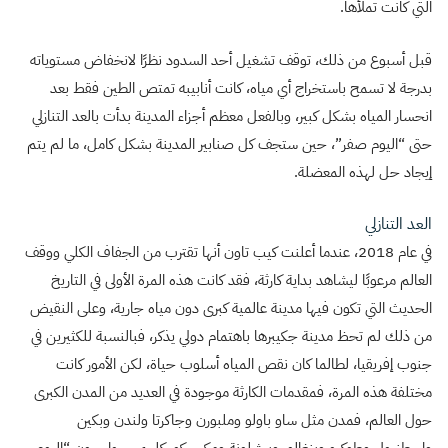
التي كانت تملأها.
قبل أسبوع من ذلك، توقف تشغيل أحد السدود نظرًا لانخفاض مستوياته
بدرجة لا تسمح باستخراج أي مياه، كانت أنابيبه تمتص الطين فقط بعد
انحسار المياه بشكل كبير، وبالفعل معظم أجزاء المدينة بدأت بالعد التنازلي
حتى “اليوم صفر”، حين ستجف كل صنابير المدينة بشكل كامل، ما لم يتم
إيجاد حل لهذه المعضلة.
العد التنازلي
في عام 2018، عندما أعلنت كيب تاون أنها تقترب من الجفاف الكلي ووقف
العالم مرعوبًا ليشاهد بداية كارثة، فقد كانت هذه المرة الأولى في التاريخ
الحديث التي تكون فيها مدينة عالمية كبرى دون مياه جارية، وعلى النقيض
من ذلك لم تحظ مدينة جكيبرها باهتمام دولي يذكر، فبالنسبة للكثيرين في
جنوب إفريقيا، لطالما كان نقص المياه أسلوب حياة، لكن الأمور كانت
مختلفة هذه المرة، فمقدمات الكارثة موجودة في العديد من المدن الكبرى
حول العالم، فمدن مثل ساو باولو وملبورن وجاكرتا ولندن وبكين