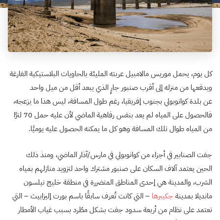
كل يوم، يحمل موريس مالامبيل عربته المليئة بالحاويات البلاستيكية الفارغة
ويدفعها من منزله إلى أقرب صنبور جارٍ الذي يبعد أقل من ميل واحد
عن بلدة كوانوبولي بجنوب إفريقيا، رغم طول المسافة، ليس هذا ما يزعجه،
فالحصول على المياه لم يعد بنفس رفاهية الماضي لأن عليه حمل 70 لترًا
من المياه طوال تلك المسافة وهو كل ما يمكنه الحصول عليه يوميًا.
جفت الصنابير في أجزاء من كوانوبولي في مارس/آذار الماضي، ومنذ ذلك
الحين يعتمد آلاف السكان على صنبور مشترك واحد لتزويد منازلهم بمياه
الشرب، والمدينة هي إحدى المناطق المتضررة في منطقة خليج نيلسون
مانديلا بمدينة
جكيبرها
– التي كانت تُعرف سابقًا باسم بورت إليزابيث – التي
تعتمد على نظام من أربعة سدود جفت بشكل مطّرد بسبب غياب الأمطار