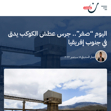
اليوم “صفر”.. جرس عطش الكوكب يدق
في جنوب إفريقيا
عمار الحديثي
١٨ سبتمبر ٢٠٢٢