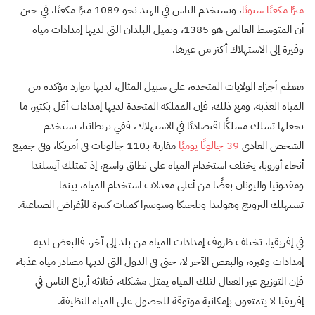
مترًا مكعبًا سنويًا
، ويستخدم الناس في الهند نحو 1089 مترًا مكعبًا، في حين
أن المتوسط ​​العالمي هو 1385، وتميل البلدان التي لديها إمدادات مياه
وفيرة إلى الاستهلاك أكثر من غيرها.
معظم أجزاء الولايات المتحدة، على سبيل المثال، لديها موارد مؤكدة من
المياه العذبة، ومع ذلك، فإن المملكة المتحدة لديها إمدادات أقل بكثير، ما
يجعلها تسلك مسلكًا اقتصاديًا في الاستهلاك، ففي بريطانيا، يستخدم
الشخص العادي
39 جالونًا يوميًا
مقارنة بـ110 جالونات في أمريكا، وفي جميع
أنحاء أوروبا، يختلف استخدام المياه على نطاق واسع، إذ تمتلك آيسلندا
ومقدونيا واليونان بعضًا من أعلى معدلات استخدام المياه، بينما
تستهلك النرويج وهولندا وبلجيكا وسويسرا كميات كبيرة للأغراض الصناعية.
في إفريقيا، تختلف ظروف إمدادات المياه من بلد إلى آخر، فالبعض لديه
إمدادات وفيرة، والبعض الآخر لا، حتى في الدول التي لديها مصادر مياه عذبة،
فإن التوزيع غير الفعال لتلك المياه يمثل مشكلة، فثلاثة أرباع الناس في
إفريقيا لا يتمتعون بإمكانية موثوقة للحصول على المياه النظيفة.