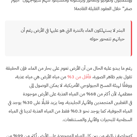
وإسطنبول وطوكيو وبنغالور وبرشلونة ومكسيكو، كلهم سيواجهون “اليوم
صفر” خلال العقود القليلة القادمة!
البشر لا يستهلكون الماء بالندرة التي هو عليها في الأرض رغم أن
حياتهم تتمحور حوله
رغم ما يبدو عليه الحال من أن الأرض تعوم على بحار من الماء، فإن الحقيقة
تقول بغير ظاهر الصورة،
ف
أقل من 3%
من مياه الأرض هي مياه عذبة،
ووفقًا لهيئة المسح الجيولوجي الأمريكية، لا يمكن الوصول إلى
معظمها، لأن أكثر من 68% من المياه العذبة على الأرض موجودة
في القطبين المتجمدين والأنهار الجليدية، وما يزيد قليلًا على 30% يوجد في
المياه الجوفية، كما يوجد نحو 0.3% فقط من المياه العذبة لدينا في المياه
السطحية للبحيرات والأنهار والمستنقعات.
كمحلصة نهائية، من بين كل المياه الموجودة على الأرض أكثر من 99% من