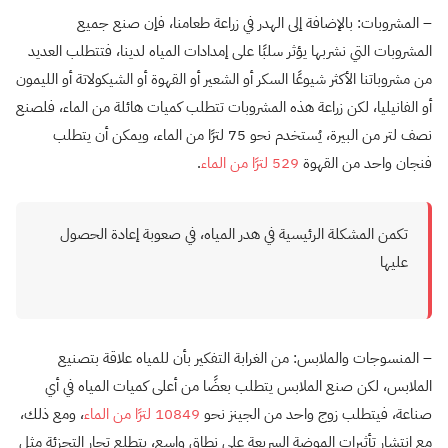
– المشروبات: بالإضافة إلى الهدر في زراعة طعامنا، فإن صنع جميع
المشروبات التي نشربها يؤثر سلبًا على إمدادات المياه لدينا، فتتطلب العديد
من مشروباتنا الأكثر شيوعًا السكر أو الشعير أو القهوة أو الشيكولاتة أو الليمون
أو الفانيليا، لكن زراعة هذه المشروبات تتطلب كميات هائلة من الماء، فلصنع
نصف لتر من البيرة، يُستخدم نحو 75 لترًا من الماء، ويمكن أن يتطلب
فنجان واحد من القهوة
529 لترًا من الماء
.
تكمن المشكلة الرئيسية في هدر المياه، في صعوبة إعادة الحصول
عليها
– المنسوجات والملابس: من الغرابة التفكير بأن للمياه علاقة بتصنيع
الملابس، لكن صنع الملابس يتطلب بعضًا من أعلى كميات المياه في أي
صناعة، فيتطلب زوج واحد من الجينز نحو
10849 لترًا من الماء
، ومع ذلك،
مع انتشار تأثيرات الموضة السريعة على نطاق واسع، يتطلع تجار التجزئة مثل