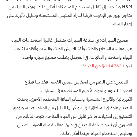
H&M وLevi’s إلى تقليل استخدام المياه كلما أمكن ذلك، ويوفر الشراء من
متاجر البيع عبر الإنترنت فرصًا لشراء الملابس المستعملة وتقليل تأثيرك على
إهدار المياه.
– تصنيع السيارات: في صناعة السيارات تشتمل غالبية استخدامات المياه
على معالجة السطح والطلاء وأكشاك رش الطلاء والتبريد وأنظمة تكييف
الهواء واستخدام الغلايات، في المجمل يتطلب تصنيع سيارة واحدة
نحو
147631 لترًا من المياه
!
– التعدين: على الرغم من انخفاض تعدين الفحم، فقد نما قطاع
تعدين الليثيوم والمواد الأخرى المستخدمة في السيارات
الكهربائية والألواح الشمسية ومصادر الطاقة المتجددة الأخرى. يحدث
التعدين عادة في المناطق التي يتوافر بها القليل من المياه العذبة، ويؤدي
التصنيع إلى استهلاك ما هو قليل من المياه المتاحة، نتيجة لذلك، من
الضروري أن تنمو صناعة التعدين في طرق معالجة مياه الصرف الصحي
وتقليص استخدام المياه حيثما أمكن ذلك.