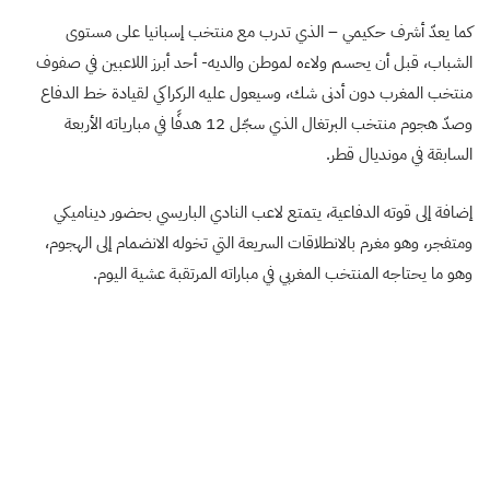
كما يعدّ أشرف حكيمي – الذي تدرب مع منتخب إسبانيا على مستوى
الشباب، قبل أن يحسم ولاءه لموطن والديه- أحد أبرز اللاعبين في صفوف
منتخب المغرب دون أدنى شك، وسيعول عليه الركراكي لقيادة خط الدفاع
وصدّ هجوم منتخب البرتغال الذي سجّل 12 هدفًا في مبارياته الأربعة
السابقة في مونديال قطر.
إضافة إلى قوته الدفاعية، يتمتع لاعب النادي الباريسي بحضور ديناميكي
ومتفجر، وهو مغرم بالانطلاقات السريعة التي تخوله الانضمام إلى الهجوم،
وهو ما يحتاجه المنتخب المغربي في مباراته المرتقبة عشية اليوم.