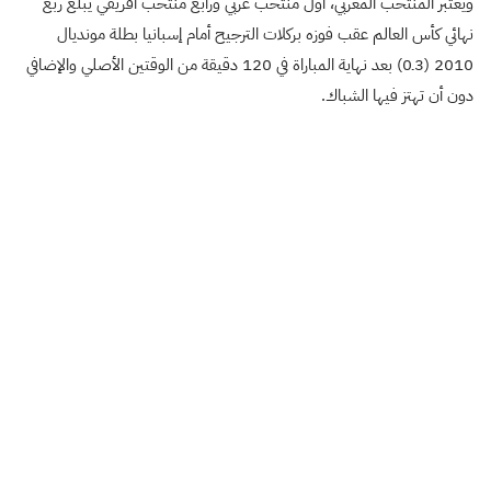
ويعتبر المنتخب المغربي، أول منتخب عربي ورابع منتخب أفريقي يبلغ ربع
نهائي كأس العالم عقب فوزه بركلات الترجيح أمام إسبانيا بطلة مونديال
2010 (3ـ0) بعد نهاية المباراة في 120 دقيقة من الوقتين الأصلي والإضافي
دون أن تهتز فيها الشباك.