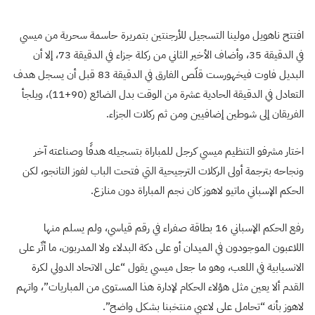
افتتح ناهويل مولينا التسجيل للأرجنتين بتمريرة حاسمة سحرية من ميسي
في الدقيقة 35، وأضاف الأخير الثاني من ركلة جزاء في الدقيقة 73، إلا أن
البديل فاوت فيخهورست قلّص الفارق في الدقيقة 83 قبل أن يسجل هدف
التعادل في الدقيقة الحادية عشرة من الوقت بدل الضائع (90+11)، ويلجأ
الفريقان إلى شوطين إضافيين ومن ثم ركلات الجزاء.
اختار مشرفو التنظيم ميسي كرجل للمباراة بتسجيله هدفًا وصناعته آخر
ونجاحه بترجمة أولى الركلات الترجيحية التي فتحت الباب لفوز التانجو، لكن
الحكم الإسباني ماتيو لاهوز كان نجم المباراة دون منازع.
رفع الحكم الإسباني 16 بطاقة صفراء في رقم قياسي، ولم يسلم منها
اللاعبون الموجودون في الميدان أو على دكة البدلاء ولا المدربون، ما أثّر على
الانسيابية في اللعب، وهو ما جعل ميسي يقول “على الاتحاد الدولي لكرة
القدم ألا يعين مثل هؤلاء الحكام لإدارة هذا المستوى من المباريات”، واتهم
لاهوز بأنه “تحامل على لاعبي منتخبنا بشكل واضح”.