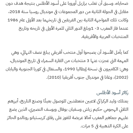
ضحاياه، وسبق أن تغلب برازيل أوروبا على أسود الأطلس بنتيجة هدف دون
مقابل في الجولة الثانية من دور المجموعات في مونديال روسيا سنة 2018،
وكانت تلك المواجهة الثانية بين الفريقين في تاريخهما بعد الأولى عام 1986
عندما فاز المغرب 3- 1وبلغ الدور الثاني للمرة الأولى في تاريخه وتاريخ
المنتخبات العربية والأفريقية.
كما يأمل الأسود أن يصبحوا أول منتخب أفريقي يبلغ نصف النهائي، وهي
المهمة التي عجزت عنها 3 منتخبات من القارة السمراء في تاريخ المونديال،
وهي: الكاميرون في نسخة إيطاليا 1990، والسنغال في كوريا الجنوبية واليابان
(2002)، وغانا في مونديال جنوب أفريقيا (2010).
ركائز أسود الأطلس
يمتلك وليد الركراكي لاعبين متعطشين للوصول بعيدًا وصنع التاريخ، أبرزهم
الثلاثي الهجومي حكيم زياش وسفيان بوفال ويوسف النصيري، الذين يضع
عليهم جماهير المغرب آمالا عريضة للفوز على رفاق كريستيانو رونالدو الحائز
على الكرة الذهبية في 5 مرات.