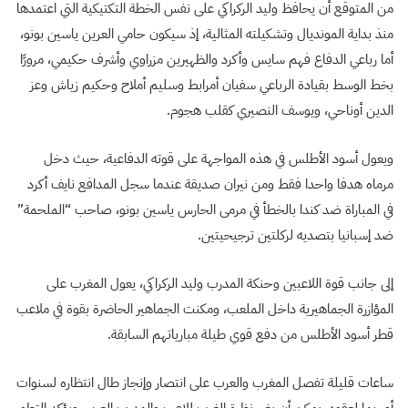
من المتوقع أن يحافظ وليد الركراكي على نفس الخطة التكتيكية التي اعتمدها
منذ بداية المونديال وتشكيلته المثالية، إذ سيكون حامي العرين ياسين بونو،
أما رباعي الدفاع فهم سايس وأكرد والظهيرين مزراوي وأشرف حكيمي، مرورًا
بخط الوسط بقيادة الرباعي سفيان أمرابط وسليم أملاح وحكيم زياش وعز
الدين أوناحي، ويوسف النصيري كقلب هجوم.
ويعول أسود الأطلس في هذه المواجهة على قوته الدفاعية، حيث دخل
مرماه هدفا واحدا فقط ومن نيران صديقة عندما سجل المدافع نايف أكرد
في المباراة ضد كندا بالخطأ في مرمى الحارس ياسين بونو، صاحب “الملحمة”
ضد إسبانيا بتصديه لركلتين ترجيحيتين.
إلى جانب قوة اللاعبين وحنكة المدرب وليد الركراكي، يعول المغرب على
المؤازرة الجماهيرية داخل الملعب، ومكنت الجماهير الحاضرة بقوة في ملاعب
قطر أسود الأطلس من دفع قوي طيلة مبارياتهم السابقة.
ساعات قليلة تفصل المغرب والعرب على انتصار وإنجاز طال انتظاره لسنوات
أو ربما لعقود، يمكن أن يغير نظرة الغرب للاعب والمدرب العربي، ويؤكد التطور