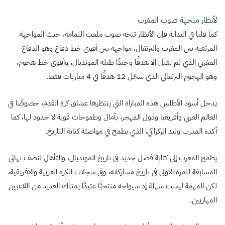
لأنظار متجهة صوب المغرب
كما قلنا في البداية فإن الأنظار تتجه صوب ملعب الثمامة، حيث المواجهة
المرتقبة بين المغرب والبرتغال، مواجهة بين أقوى خط دفاع وهو الدفاع
المغربي الذي لم يقبل إلا هدفًا وحيدًا طيلة المونديال، وأقوى خط هجوم،
وهو الهجوم البرتغالي الذي سجّل 12 هدفًا في 4 مباريات فقط.
يدخل أسود الأطلس هذه المباراة التي ينتظرها عشاق كرة القدم، خصوصًا في
العالم العربي وأفريقيا ودول المهجر، بآمال وطموحات قوية لا حدود لها، كما
أكده المدرب وليد الركراكي، الذي يطمح في مواصلة كتابة التاريخ.
يطمح المغرب إلى كتابة فصل جديد في تاريخ المونديال، والتأهل لنصف نهائي
المسابقة للمرة الأولى في تاريخ مشاركاته، وفي سجلات الكرة العربية والأفريقية،
لكن المهمة ليست سهلة إذ سيواجه منتخبًا عتيدًا يمتلك العديد من اللاعبين
المهاريين.