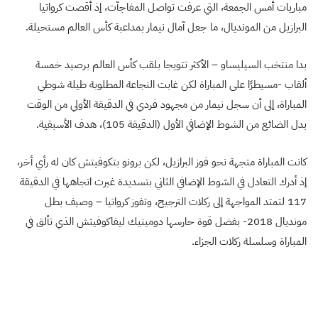
مباريات أمس الجمعة، التي عرفت تواصل المفاجآت، إذ أقصت كرواتيا
البرازيل من المونديال، ما جعل آمال نيمار بمداعبة كأس العالم مستحيلة.
بدا منتخب السيليساو – الأكثر تتويجا بلقب كأس العالم برصيد خمسة
ألقاب -مسيطرًا على المباراة لكن غابت النجاعة المطلوبة طيلة شوطي
المباراة، إلى أن سجل نيمار من مجهود فردي في الدقيقة الأولي من الوقت
بدل الضائع من الشوط الإضافي الأول (الدقيقة 105)، هدف الأسبقية.
كانت المباراة متجهة نحو فوز البرازيل، لكن برونو بتكوفيتش كان له رأي أخر،
إذ أدرك التعادل في الشوط الإضافي الثاني بتسديدة غيرت اتجاهها في الدقيقة
117 لتمتد المواجهة إلى ركلات الترجيح، وتفوز كرواتيا – وصيف بطل
مونديال 2018- بفضل قوة حارسها دومينيك ليفاكوفيتش الذي تألق في
المباراة وسلسلة ركلات الجزاء.