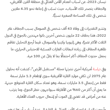
نيسان 2023، عن أسباب انعدام الأمن الغذائي في منطقة القرن الأفريقي،
والجفاف يتصدر تلك الأسباب، حيث تسبّب في إجاعة نحو 4.35 ملايين
شخص في تلك المساحة الصغيرة نسبيًّا.
وتشير التقديرات إلى وفاة 43 ألف شخص في الصومال بسبب الجفاف عام
2022، هذا بخلاف 22 مليون شخص آخرين باتوا مهددين بالجوع في الدول
الثلاث الأكثر تضررًا، وهي إثيوبيا وكينيا والصومال، فيما أرجع التحليل تفاقم
ظاهرة الجفاف إلى زيادة انبعاثات الغازات المسبّبة للاحتباس الحراري، ما
يجعل حدوث الجفاف أكثر احتمالًا بما لا يقلّ عن 100 مرة.
وفي
دراسة
أمريكية أخرى نشرتها مجلة “مستقبل الأرض”، كشفت أنه بحلول
عام 2075 لن تكفي موارد القارة الأفريقية سوى لإطعام 1.3 مليار نسمة
فقط من إجمالي 3.5 مليارات نسمة، وهو تعداد سكان القارة المتوقع حينها،
ما يعني أن أكثر من 60% من الأفارقة سيواجهون خطر الجوع، وما يترتب
عنه من أمراض قد تفضي إلى الموت أو إشعال حروب الغذاء الأهلية.
وأرجعت الدراسة انعدام الأمن الغذائي في القارة إلى عدة أسباب، أبرزها تدهور