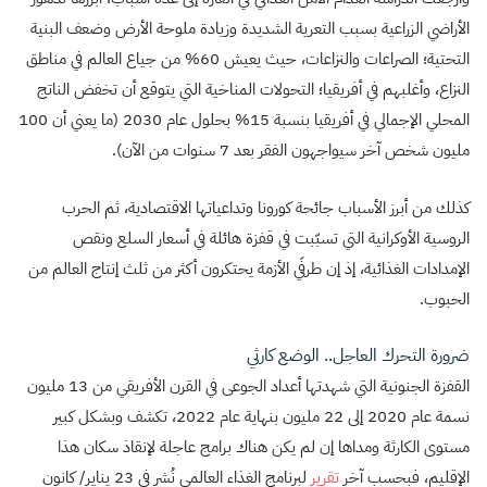
الأراضي الزراعية بسبب التعرية الشديدة وزيادة ملوحة الأرض وضعف البنية
التحتية؛ الصراعات والنزاعات، حيث يعيش 60% من جياع العالم في مناطق
النزاع، وأغلبهم في أفريقيا؛ التحولات المناخية التي يتوقع أن تخفض الناتج
المحلي الإجمالي في أفريقيا بنسبة 15% بحلول عام 2030 (ما يعني أن 100
مليون شخص آخر سيواجهون الفقر بعد 7 سنوات من الآن).
كذلك من أبرز الأسباب جائحة كورونا وتداعياتها الاقتصادية، ثم الحرب
الروسية الأوكرانية التي تسبّبت في قفزة هائلة في أسعار السلع ونقص
الإمدادات الغذائية، إذ إن طرفَي الأزمة يحتكرون أكثر من ثلث إنتاج العالم من
الحبوب.
ضرورة التحرك العاجل.. الوضع كارثي
القفزة الجنونية التي شهدتها أعداد الجوعى في القرن الأفريقي من 13 مليون
نسمة عام 2020 إلى 22 مليون بنهاية عام 2022، تكشف وبشكل كبير
مستوى الكارثة ومداها إن لم يكن هناك برامج عاجلة لإنقاذ سكان هذا
الإقليم، فبحسب آخر
تقرير
لبرنامج الغذاء العالمي نُشر في 23 يناير/ كانون