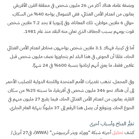
وبصفة عامة، هناك أكثر من 26 مليون شخص في منطقة القرن الأفريقي
يعانون من انعدام الأمن الغذائي، ففي الصومال يواجه 40% من السكان،
حوالي 6 ملايين مواطن، تلك المعاناة، وفي إثيوبيا لا يجد 7.2 ملايين شخص
قوت يومهم بسبب الجفاف الذي تعاني منه البلاد منذ عام 1981.
أما في كينيا، فهناك 3.1 ملايين شخص يواجهون مخاطر انعدام الأمن الغذائي
الحاد، علمًا أن الجوعى في هذا البلد لم يتجاوزوا نصف مليون شخص قبل
عامَين فقط، ما يعني أنهم ازدادوا بنسبة 600% في 24 شهرًا.
وفي المجمل، تذهب تقديرات الأمم المتحدة واللجنة الدولية للصليب الأحمر
إلى أن هناك نحو 346 مليون شخص في أفريقيا، ما نسبته 25% من سكان
القارة، يعانون من انعدام الأمن الغذائي الحاد، فيما يقبع 27 مليون منهم في
الجوع الحاد، ويتوقع أن يصل هذا الرقم إلى 37 مليونًا بنهاية العام الجاري.
تغيُّر المناخ وأسباب أخرى
كشف
تحليل
أجرته شبكة “وورلد ويذر أتريبيوشن” (WWA)، في27 أبريل/