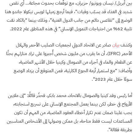
بين أبريل/ نيسان ويونيو/ حزيران، مع توقُّعات بحدوث مجاعة… أي نقص
شديد في الغذاء قد يسبّب وفيات”، فيما أرجع زميلها لويس نيكولا جاندو هذا
الوضع إلى “تقاعس دائم من جانب الدول الغنية”، وذلك بينما “بالكاد تمّت
تلبية 62% من احتياجات التمويل الإنساني” في هذه المناطق عام 2022.
وكشف
بيان
صادر عن الاتحاد الدولي لجمعيات الصليب الأحمر والهلال
الأحمر (IFRC)، أن ما يقرب من مليون شخص أُجبروا على ترك منازلهم بحثًا
عن الطعام والماء في أجزاء من الصومال وكينيا خلال الأشهر الماضية،
وأضاف: “مع استمرار أزمة الجوع الكارثية، فمن المتوقع أن يزداد الوضع
سوءًا خلال عام 2023”.
أما رئيس وفد كينيا والصومال بالاتحاد، محمد بابكر، فحذّر قائلًا: “إن ملايين
الأرواح في خطر، لكن بينما يعمل المجتمع الإنساني على تسريع استجابته،
يجب علينا ضمان عدم تكرار أخطاء العقود الماضية، من المهم أن تكون
المساعدات ليست فقط متاحة، بل ممكن وصولها إلى الأشخاص المناسبين
بطريقة فعّالة”.