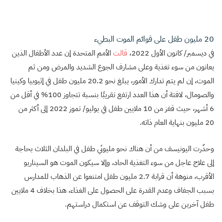
20 مليون طفل على قوائم الموت البطيء
في ديسمبر/ كانون الأول 2022،
قالت
الأمم المتحدة إن عدد الأطفال الذين
يعانون من سوء تغذية وعلى مشارف الجوع الشديد والمرض ومن ثم
الموت، إن لم يتم تدارك الأمور، يبلغ نحو 20.2 مليون طفل في إثيوبيا وكينيا
والصومال، لافتة أن هذا العدد ارتفع تقريبًا بنسبة تتجاوز 100% في أقل من
6 أشهر، حيث قفز من 10 ملايين طفل في يوليو/ تموز 2022 إلى أكثر من
20 مليون بنهاية العام ذاته.
وحذّرت اليونيسف من أن هناك نحو مليونَي طفل في البلدان الثلاث بحاجة
إلى علاج عاجل من سوء التغذية الحاد، وإلا سيكون الموت هو السيناريو
الأقرب، منوهة أن قرابة 2.7 مليون طفل امتنعوا عن الذهاب للمدارس
بسبب الجفاف وعدم القدرة على الحصول على الغذاء، هذا بخلاف 4 ملايين
طفل آخرين على وشك التوقف عن استكمال دراستهم.