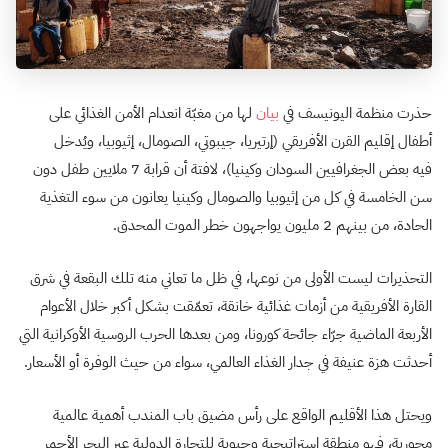
حذرت منظمة اليونيسف في
بيان
لها من مغبّة انعدام الأمن الغذائي على
أطفال إقليم القرن الأفريقي (إرتيريا، جيبوتي، الصومال، إثيوبيا، ويُدخل
فيه بعض الجغرافيين السودان وكينيا)، لافتة أن قرابة 7 ملايين طفل دون
سن الخامسة في كل من إثيوبيا والصومال وكينيا يعانون من سوء التغذية
الحادة، من بينهم 2 مليون يواجهون خطر الموت المحدق.
التحذيرات ليست الأولى من نوعها، في ظل ما تعاني منه تلك البقعة في شرق
القارة الأفريقية من أزمات غذائية خانقة، تعمّقت بشكل أكبر خلال الأعوام
الأربعة الماضية جرّاء جائحة كورونا، ومن بعدها الحرب الروسية الأوكرانية التي
أحدثت هزة عنيفة في جدار الغذاء العالمي، سواء من حيث الوفرة أو الأسعار.
ويحتل هذا الأقليم الواقع على رأس مضيق باب المندب أهمية عالمية
محورية، فهو منطقة استراتيجية وحيوية للتجارة الدولية عبر البحر الأحمر