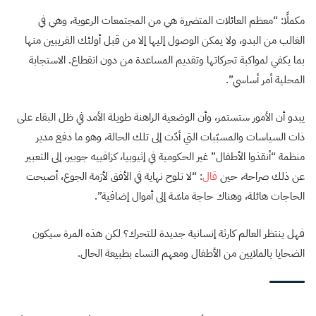
مكملًا: “معظم العائلات المتضررة هي من المجتمعات الرعوية، وهي في
الغالب من البدو، ولا يمكن الوصول إليها إلا من قبل أولئك القريبين منها
بما يكفي لمواكبة تحركاتها وتقديم المساعدة من دون انقطاع. الاستجابة
المحلية أمر أساسي”.
يبدو أن الأمور ستستمر، وأن الوضعية الراهنة طويلة الأمد في ظل البقاء على
ذات السياسات والمسبّبات التي أدّت إلى تلك الحالة، وهو ما دفع مدير
منظمة “أنقذوا الأطفال” غير الحكومية في إثيوبيا، كزافييه جوبير، إلى التعبير
عن ذلك صراحة، حين
قال
: “لا تلوح نهاية في الأفق لأزمة الجوع، أصبحت
الحاجات هائلة، وهناك حاجة ماسّة إلى أموال إضافية”.
فهل ينتظر العالم كارثة إنسانية جديدة للتحرك؟ لكن هذه المرة سيكون
الضحايا بالملايين من الأطفال ومعهم النساء بطبيعة الحال.