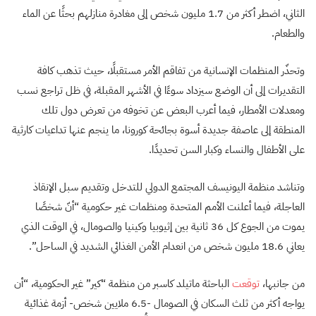
الثاني، اضطر أكثر من 1.7 مليون شخص إلى مغادرة منازلهم بحثًا عن الماء
والطعام.
وتحذّر المنظمات الإنسانية من تفاقم الأمر مستقبلًا، حيث تذهب كافة
التقديرات إلى أن الوضع سيزداد سوءًا في الأشهر المقبلة، في ظل تراجع نسب
ومعدلات الأمطار، فيما أعرب البعض عن تخوفه من تعرض دول تلك
المنطقة إلى عاصفة جديدة أسوة بجائحة كورونا، ما ينجم عنها تداعيات كارثية
على الأطفال والنساء وكبار السن تحديدًا.
وتناشد منظمة اليونيسف المجتمع الدولي للتدخل وتقديم سبل الإنقاذ
العاجلة، فيما أعلنت الأمم المتحدة ومنظمات غير حكومية “أنّ شخصًا
يموت من الجوع كل 36 ثانية بين إثيوبيا وكينيا والصومال، في الوقت الذي
يعاني 18.6 مليون شخص من انعدام الأمن الغذائي الشديد في الساحل”.
من جانبها،
توقعت
الباحثة ماتيلد كاسبر من منظمة “كير” غير الحكومية، “أن
يواجه أكثر من ثلث السكان في الصومال -6.5 ملايين شخص- أزمة غذائية