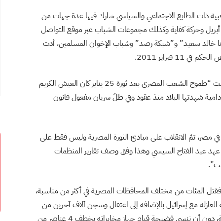
ن التحركات الشعبية ذات الطابع الاجتماعي والسياسي شارك فيها عدة جهات من
لمعارضة المصرية والمستقلين، من بينهم حركة شباب 6 أبريل وحركة كفاية وكذلك مجموعات الشباب عبر موقع التواصل
لنا خالد سعيد” و”شبكة رصد” وشباب الإخوان المسلمين، أدت
 فبراير 2011.
بدوره قال الإعلامي التونسي شمس الدين النقاز لنون بوست “طموح الشعب المصري بعد ثورة 25 يناير كان العيش الكريم
دامية شهدتها البلاد منذ عقود وفي ظلّ سريان مفعول قانون
 مصر، تمّ الانقلاب على مبادئ الثورة المصرية وليس فقط على
ي عهد عبد الفتاح السيسي وهذا وفق وصف تقارير المنظمات
قت”.
 فقتل المئات من مختلف المحافظات المصرية في أكثر من مناسبة،
العازلة مع إسرائيل بالإضافة إلى اعتقال وسجن آلاف آخرين من
المعارضين من مختلف التوجهات الأيديولوجية والسياسية، دون أن ننسى فضيحة قيام جهاز مخابراته بخطف 4 عناصر من