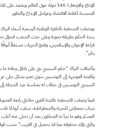
الإنتاج والازدهار لـ 140 دولة حول العالم
المحسنة لكفاءة الاقتصاد وعوامل الإبداع والتطور.
ووصفت الصحفية بالتلفزة الوطنية الرسمية أسماء البر
سدة الحكم بطريقة دموية وعلى جثث الشعب، فحوّل تجرب
فزاعة الإخوان والإسلاميين، وقمع الحريات مستغلاً أبواقً
يناير”.
وأضافت البراك “حكم السيسي بني على باطل وعادة ما بني
وكلمته الموجهة إلى التونسيين سوى تعبير بشكل جلي عن 
السيسي التونسيين في خطاب له بمناسبة عيد الشرطة إلى
فيما وصفت الصحفية عائشة الغربي حادثتي رابعة العدوي
شباب متعطش للحرية والديمقراطية، نسفت أرواحًا نادت با
العسكر وهو ما تنبأ به المحللون بعد أن تخلى عنه أغل
والتي تؤكد مخاوفه مما قد يحصل في القريب” حسب قوله