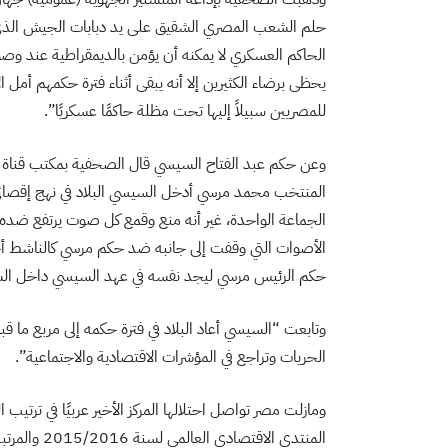
حلم الشعب المصري الشقيق على يد دبابات الجيش الذي ا
الحاكم العسكري لا يمكنه أن يؤمن بالديمقراطية عند وصو
يحظى برضاء الكثيرين إلا أنه يبقى أثناء فترة حكمهم أمل ا
للمصريين سبيلاً إليها تحت مظلة حاكمًا عسكريًا”.
وعن حكم عبد الفتاح السيسي قال الصحفية بمكتب قناة ال
المنتخب محمد مرسي أدخل السيسي البلاد في نهج إقصائي 
الجماعة الواحدة، غير أنه منع وقمع كل صوت يرتفع ضده 
الأصوات التي وقفت إلى جانبه ضد حكم مرسي كالناشط أحم
حكم الرئيس مرسي ليجد نفسه في عهد السيسي داخل الس
وتابعت “السيسي أعاد البلاد في فترة حكمه إلى مربع ما قب
الحريات وتراجع في المؤشرات الاقتصادية والاجتماعية”.
ومازلت مصر تواصل احتلالها المركز الأخير عربيًا في ترتي