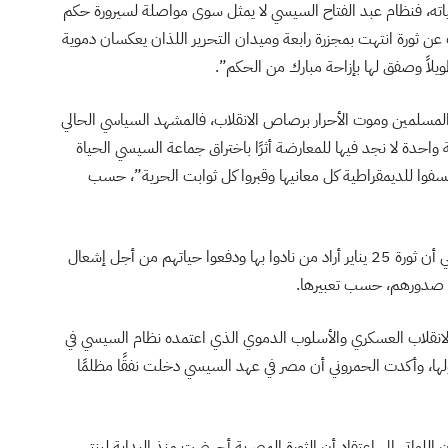
لياته، فنظام عبد الفتاح السيسي لا يمثل سوى مواصلة لسيرورة حكم
ن ثورة انتهت بمجزرة رابعة وميدان التحرير اللذان يعكسان دموية
يلاً وصفق لها بإزاحة مبارك من الحكم”.
مسلمين وموت الأحرار برصاص الانقلاب، فالمشهد السياسي الحالي
حدة لا نجد فيها للمعارضة أثرًا باختراق جماعة السيسي الحياة
سفوا للديمقراطية كل معانيها وقبروا كل ثوابت الحرية”، حسب
واعتبرت الصحفية في شبكة تونس الإخبارية رحاب الحمروني أن ثورة 25 يناير أراد من نادوا بها ودفعوا حياتهم من أجل إشعال
على صدورهم، حسب تعبيرها.
انقلاب العسكري والأسلوب الدموي الذي اعتمده نظام السيسي في
ا، وأكدت الحمروني أن مصر في عهد السيسي دخلت نفقًا مظلمًا
للواتي إلى اعتقاد أن الثورة المصرية أجهضت منذ البداية لينتهي