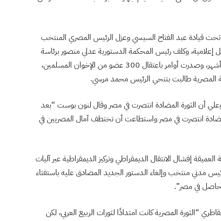
اب عسكري تحت قيادة عبد الفتاح السيسي وعزل الرئيس المصري المنتخب
إعلامية، وكلف رئيس المحكمة الدستورية عدلي منصور برئاسة
البلاد، وتم احتجاز محمد مرسي في مكان غير معلوم لعدة أشهر، وصدرت أوامر باعتقال 300 عضو من الإخوان المسلمين،
 المصرية طالبت بتنحي الرئيس محمد مرسي.
لبوعلي أن الثورة المضادة انتصرت في مصر وقال لنون بوست “بعد
لقول إن الثورة المضادة انتصرت في مصر واستطاعت أن تختطف آمال المصريين في
ميقة إفشال الانتقال الديمقراطي وتركيز الديمقراطية عبر آليات
ئيس مدني منتخب وإلغاء الدستور الجديد المصادق عليه باستفتاء
لحاصل في مصر”.
اطري “الثورة المصرية كانت امتدادًا لثورات الربيع العربي، لكن