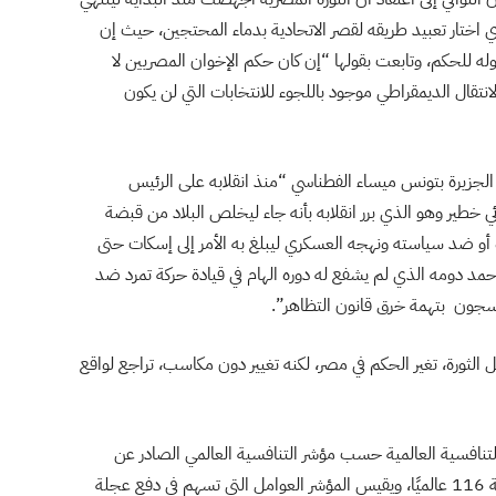
ختار تعبيد طريقه لقصر الاتحادية بدماء المحتجين، حيث إن
له للحكم، وتابعت بقولها “إن كان حكم الإخوان المصريين لا
لانتقال الديمقراطي موجود باللجوء للانتخابات التي لن يكون
جزيرة بتونس ميساء الفطناسي “منذ انقلابه على الرئيس
خطير وهو الذي برر انقلابه بأنه جاء ليخلص البلاد من قبضة
أو ضد سياسته ونهجه العسكري ليبلغ به الأمر إلى إسكات حتى
د دومه الذي لم يشفع له دوره الهام في قيادة حركة تمرد ضد
جون بتهمة خرق قانون التظاهر”.
ل الثورة، تغير الحكم في مصر، لكنه تغيير دون مكاسب، تراجع لواقع
ب التنافسية العالمية حسب مؤشر التنافسية العالمي الصادر عن
المنتدى الاقتصادي العالمي لسنة 2015/2016 والمرتبة 116 عالميًا، ويقيس المؤشر العوامل التي تسهم في دفع عجلة