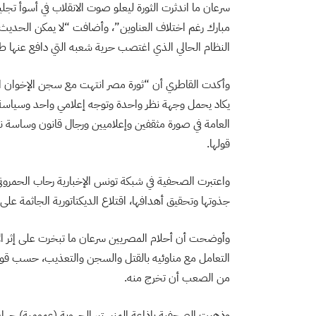
سرعان ما اندثرت الثورة ليعلو صوت الانقلاب في أسوأ تج
مبارك رغم اختلاف العناوين”، وأضافت “لا يمكن الحديث ع
النظام الحالي الذي اغتصب حرية شعبه التي دافع عنها طو
وأكدت القاطري أن “ثورة مصر انتهت مع سجن الإخوان ال
يكاد يحمل وجهة نظر واحدة وتوجه إعلامي واحد وسياسة وا
العامة في صورة مثقفين وإعلاميين ورجال قانون وساسة ن
قولها.
جذوتها وتحقيق أهدافها، اقتلاع الديكتاتورية الجاثمة 
وأوضحت أن أحلام المصريين سرعان ما تبخرت على إثر ال
التعامل مع مناوئيه بالقتل والسجن والتعذيب، حسب قوله
من الصعب أن تخرج منه.
وذهبت الصحفية بإذاعة المنستير الجهوية (عمومية) جهان ا