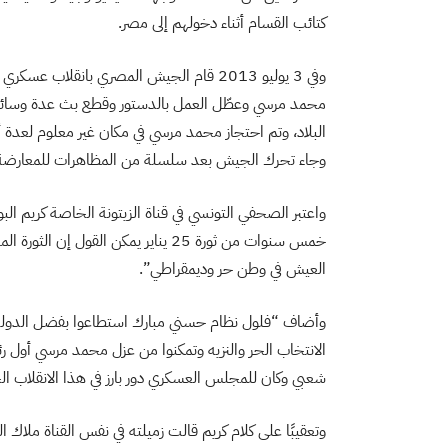
كتائب القسام أثناء دخولهم إلى مصر.
وفي 3 يوليو 2013 قام الجيش المصري بانقل
محمد مرسي وعطّل العمل بالدستور وقطع بث عدة وسائل 
وجاء تحرك الجيش بعد سلسلة من المظاهرات للمعارضة
واعتبر الصحفي التونسي في قناة الزيتونة الخاصة كريم ا
خمس سنوات من ثورة 25 يناير يمكن ا
العيش في وطن حر وديمقراطي”.
وأضاف “فلول نظام حسني مبارك استطاعوا بفضل الدولة الع
الانتخاب الحر والنزيه وتمكنوا من عزل محمد مرسي أول ر
شعبي وكان للمجلس العسكري دور بارز في هذا الانقلاب ا
وتعقيبًا على كلام كريم قالت زميلته في نفس القناة ملاك الق