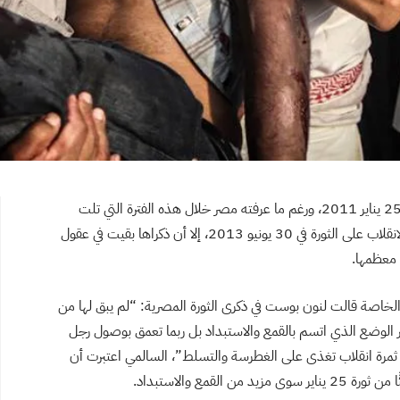
يُحيي الشعب المصري هذه الأيام الذكرى الخامسة لثورة 25 يناير 2011، ورغم ما عرفته مصر خلال هذه الفترة التي تلت
سقوط نظام حسني مبارك من هزات وانتكاسات انتهت بالانقلاب على الثورة في 30 يونيو 2013، إلا أن ذكراها بقيت في عقول
 معظمها.
خاصة قالت لنون بوست في ذكرى الثورة المصرية: “لم يبق لها من
ير الوضع الذي اتسم بالقمع والاستبداد بل ربما تعمق بوصول رجل
مرة انقلاب تغذى على الغطرسة والتسلط”، السالمي اعتبرت أن
ع والاستبداد.