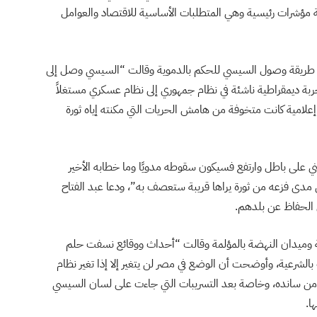
 ويعتمد على ثلاثة مؤشرات رئيسية وهي المتطلبات الأساسية للاقتصاد والعوامل
اك طريقة وصول السيسي للحكم بالدموية وقالت “السيسي وصل إلى
ة ديمقراطية ناشئة في نظام جمهوري إلى نظام عسكري مستغلاً
ا إعلامية كانت متخوفة من هامش الحريات التي مكنته إياه ثورة
 على باطل وارتفع فسيكون سقوطه مدويًا وما خطابه الأخير
مدى فزعه من ثورة يراها قريبة ستعصف به”، ودعا عبد الفتاح
 الحفاظ عن بلدهم.
ة وميدان النهضة بالمؤلمة وقالت “أحداث ووقائع نسفت حلم
لشرعية، وأوضحت أن الوضع في مصر لن يتغير إلا إذا تغير نظام
ب من سانده، وخاصة بعد التسريبات التي جاءت على لسان السيسي
ا.