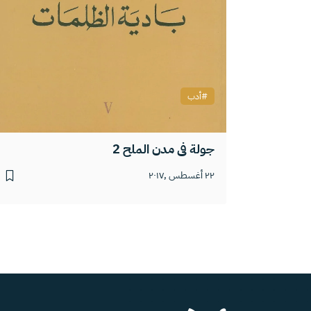
أدب
جولة في مدن الملح 2
٢٢ أغسطس ,٢٠١٧