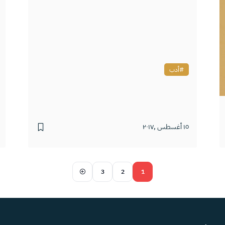
أدب
١٥ أغسطس ,٢٠١٧
3
2
1