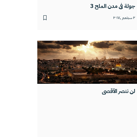
جولة في مدن الملح 3
٢ سبتمبر ,٢٠١٧
لن ننصر الأقصى