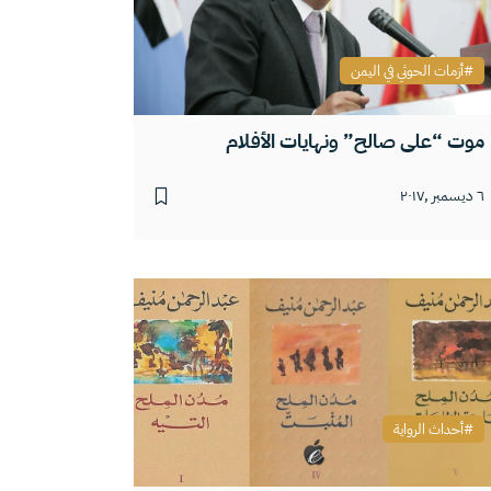
أزمات الحوثي في اليمن
موت “علي صالح” ونهايات الأفلام
٦ ديسمبر ,٢٠١٧
أحداث الرواية