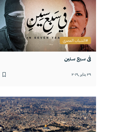
الشباب المصري
في سبع سنين
٢٩ يناير ,٢٠١٩