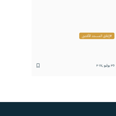
إغلاق المسجد الأقصى
٢٥ يوليو ,٢٠١٧