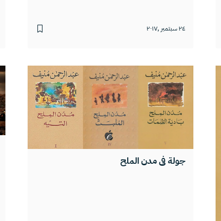
٢٤ سبتمبر ,٢٠١٧
جولة في مدن الملح