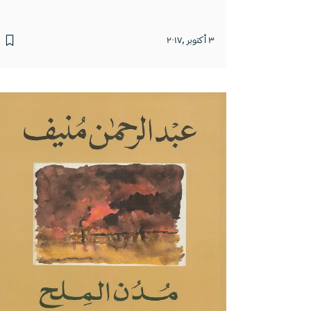
٣ أكتوبر ,٢٠١٧