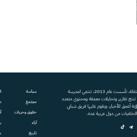
منصة إعلامية مستقلة، تأسست عام 2013، تنتمي لمدرسة
سياسة
ا
، تنتج تقارير وتحليلات معمقة ومحتوى متعدد
مجتمع
ص
ية أعمق للأخبار، ويقوم عليها فريق شبابي
حقوق وحريات
أ
الخلفيات من دول عربية عدة.
آراء
ر
تاريخ
س