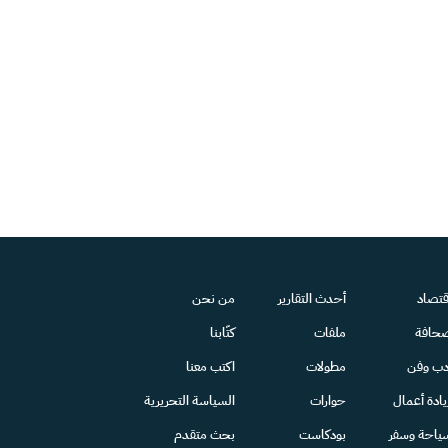
قتصاد
أحدث التقارير
من نحن
حافة
ملفات
كتّابنا
دب وفن
مطولات
اكتب معنا
يادة أعمال
حوارات
السياسة التحريرية
ياحة وسفر
بودكاست
بحث متقدم