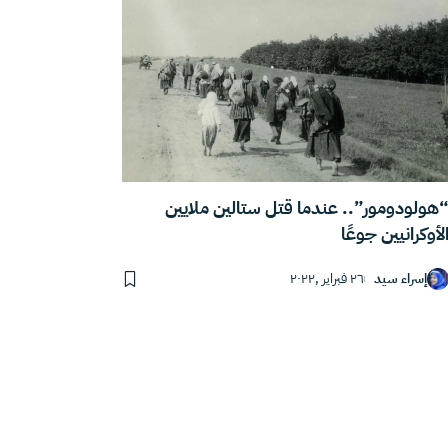
هولودومور”.. عندما قتل ستالين ملايين
لأوكرانيين جوعًا
إسراء سيد
٢٦ فبراير ,٢٠٢٢