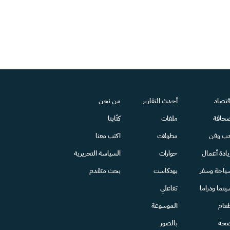
قتصاد
أحدث التقارير
من نحن
حافة
ملفات
كتّابنا
دب وفن
مطولات
اكتب معنا
يادة أعمال
حوارات
السياسة التحريرية
ياحة وسفر
بودكاست
بحث متقدم
ينما ودراما
تفاعلي
عام
الموسوعة
حة
بالصور