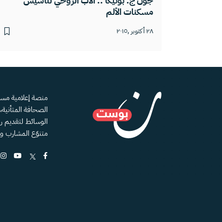
جون ج. بونيكا .. الأب الروحي لتأسيس
مسكنات الألم
٢٨ أكتوبر ,٢٠١٥
الصحافة المتأنية
الوسائط لتقديم رؤ
متنوّع المشارب و