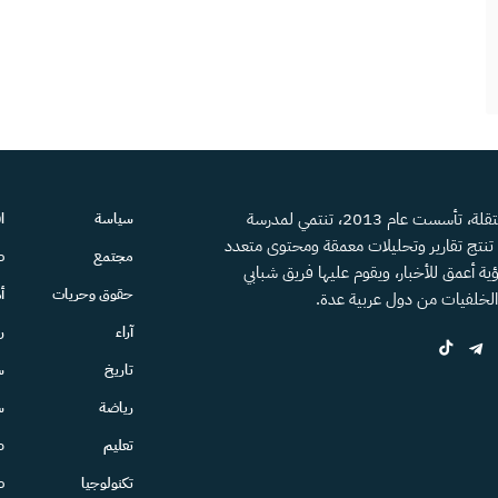
منصة إعلامية مستقلة، تأسست عام 2013، تنتمي لمدرسة
سياسة
ا
، تنتج تقارير وتحليلات معمقة ومحتوى متعدد
مجتمع
ص
ية أعمق للأخبار، ويقوم عليها فريق شبابي
حقوق وحريات
أ
الخلفيات من دول عربية عدة.
آراء
ر
تاريخ
س
رياضة
س
تعليم
ط
تكنولوجيا
ص