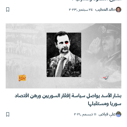
خالد الخطيب
٢٤ سبتمبر ,٢٠٢٣
بشار الأسد يواصل سياسة إفقار السوريين ورهن اقتصاد
سوريا ومستقبلها
علي فياض
١١ ديسمبر ,٢٠٢١