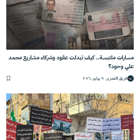
مسارات ملتبسة.. كيف تبدلت عقود وشركاء مشاريع محمد
علي وحود؟
فريق التحرير
٩ يوليو ,٢٠٢٦