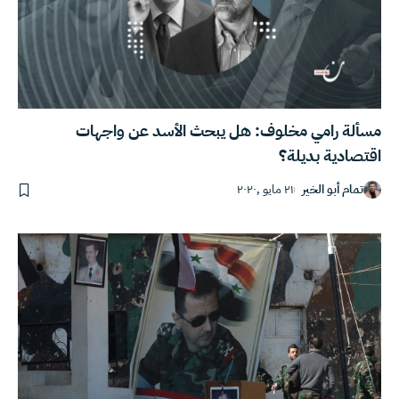
مسألة رامي مخلوف: هل يبحث الأسد عن واجهات
اقتصادية بديلة؟
تمام أبو الخير
٢١ مايو ,٢٠٢٠