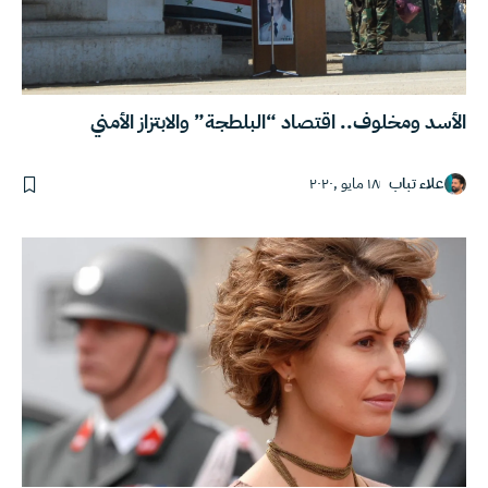
الأسد ومخلوف.. اقتصاد “البلطجة” والابتزاز الأمني
علاء تباب
١٨ مايو ,٢٠٢٠