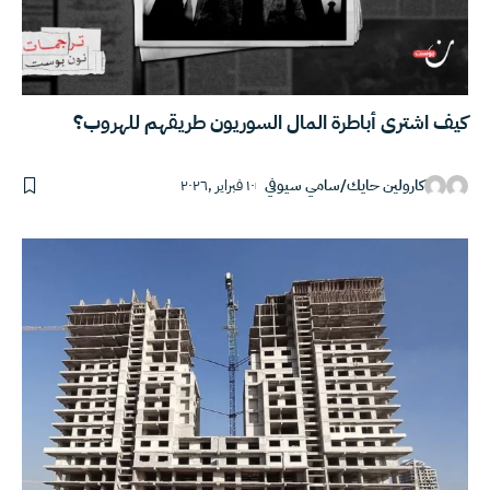
كيف اشترى أباطرة المال السوريون طريقهم للهروب؟
كارولين حايك
/
سامي سيوفي
١٠ فبراير ,٢٠٢٦