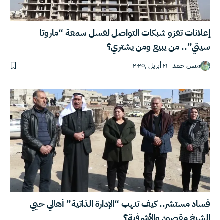
إعلانات تغزو شبكات التواصل لغسل سمعة “ماروتا
سيتي”.. من يبيع ومن يشتري؟
ميس حمد
٢١ أبريل ,٢٠٢٥
فساد مستشر.. كيف تنهب “الإدارة الذاتية” أهالي حيي
الشيخ مقصود والأشرفية؟