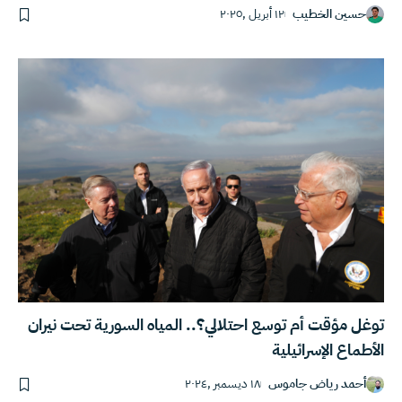
حسين الخطيب
١٢ أبريل ,٢٠٢٥
توغل مؤقت أم توسع احتلالي؟.. المياه السورية تحت نيران
الأطماع الإسرائيلية
أحمد رياض جاموس
١٨ ديسمبر ,٢٠٢٤