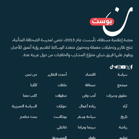
منصة إعلامية مستقلة، تأسست عام 2013، تنتمي لمدرسة الصحافة المتأنية،
تنتج تقارير وتحليلات معمقة ومحتوى متعدد الوسائط لتقديم رؤية أعمق للأخبار،
ويقوم عليها فريق شبابي متنوّع المشارب والخلفيات من دول عربية عدة.
سياسة
اقتصاد
أحدث التقارير
من نحن
مجتمع
صحافة
ملفات
كتّابنا
حقوق وحريات
أدب وفن
مطولات
اكتب معنا
آراء
ريادة أعمال
حوارات
السياسة التحريرية
تاريخ
سياحة وسفر
بودكاست
بحث متقدم
رياضة
سينما ودراما
تفاعلي
تعليم
طعام
الموسوعة