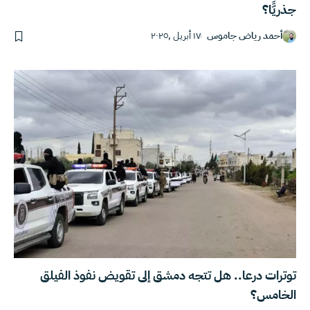
جذريًّا؟
أحمد رياض جاموس
١٧ أبريل ,٢٠٢٥
توترات درعا.. هل تتجه دمشق إلى تقويض نفوذ الفيلق
الخامس؟