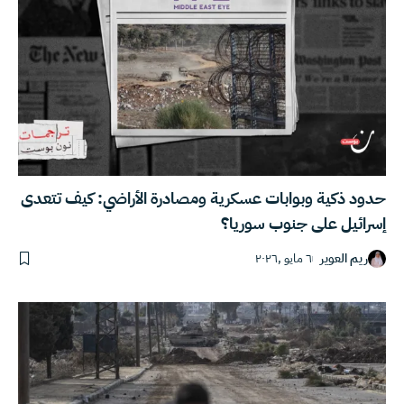
حدود ذكية وبوابات عسكرية ومصادرة الأراضي: كيف تتعدى
إسرائيل على جنوب سوريا؟
ريم العوير
٦ مايو ,٢٠٢٦