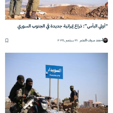
“أولي البأس”: ذراع إيرانية جديدة في الجنوب السوري
أحمد سيف النصر
٢١ سبتمبر ,٢٠٢٥