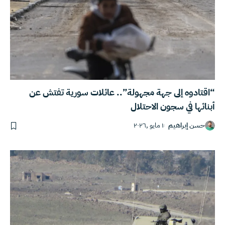
“اقتادوه إلى جهة مجهولة”.. عائلات سورية تفتش عن
أبنائها في سجون الاحتلال
حسن إبراهيم
١ مايو ,٢٠٢٦