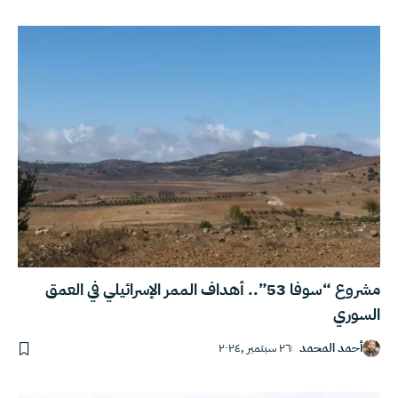
مشروع “سوفا 53”.. أهداف الممر الإسرائيلي في العمق
السوري
أحمد المحمد
٢٦ سبتمبر ,٢٠٢٤