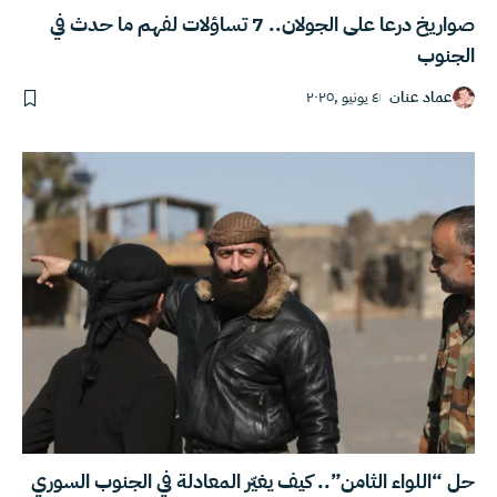
صواريخ درعا على الجولان.. 7 تساؤلات لفهم ما حدث في
الجنوب
عماد عنان
٤ يونيو ,٢٠٢٥
حل “اللواء الثامن”.. كيف يغيّر المعادلة في الجنوب السوري