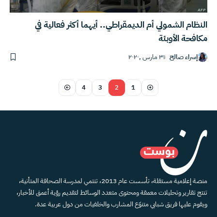
النظام الشمولي أم الديمقراطي.. أيهما أكثر فعالية في
مكافحة الأوبئة
إسراء صالح
٣١ مارس ,٢٠٢٠
4
3
2
1
منصة إعلامية مستقلة، تأسست عام 2013، تنتمي لمدرسة الصحافة المتأنية،
تنتج تقارير وتحليلات معمقة ومحتوى متعدد الوسائط لتقديم رؤية أعمق للأخبار،
ويقوم عليها فريق شبابي متنوّع المشارب والخلفيات من دول عربية عدة.