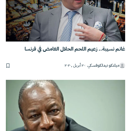
غانم نسيبة.. زعيم اللحم الحلال الغامض في فرنسا
ميلنكو نيدلكوفسكي
٢٠ أبريل ,٢٠٢٠