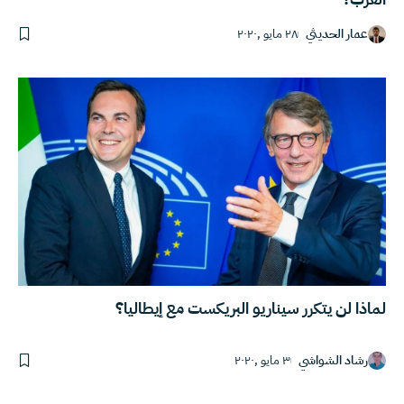
عمار الحديثي
٢٨ مايو ,٢٠٢٠
لماذا لن يتكرر سيناريو البريكست مع إيطاليا؟
رشاد الشواشي
٣ مايو ,٢٠٢٠