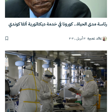
رئاسة مدى الحياة.. كورونا في خدمة ديكتاتورية ألفا كوندي
عائد عميرة
٢ أبريل ,٢٠٢٠