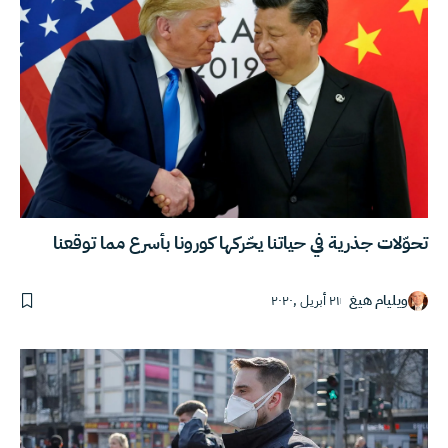
تحوّلات جذرية في حياتنا يحّركها كورونا بأسرع مما توقعنا
ويليام هيغ
٢١ أبريل ,٢٠٢٠