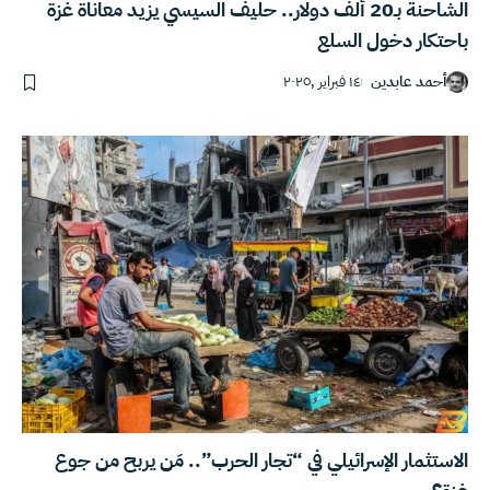
الشاحنة بـ20 ألف دولار.. حليف السيسي يزيد معاناة غزة
باحتكار دخول السلع
أحمد عابدين
١٤ فبراير ,٢٠٢٥
الاستثمار الإسرائيلي في “تجار الحرب”.. مَن يربح من جوع