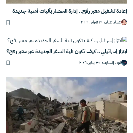
إعادة تشغيل معبر رفح.. إدارة الحصار بآليات أمنية جديدة
عماد عنان
٣ فبراير ,٢٠٢٦
ابتزاز إسرائيلي.. كيف تكون آلية السفر الجديدة عبر معبر رفح؟
نون إنسايت
٣٠ يناير ,٢٠٢٦