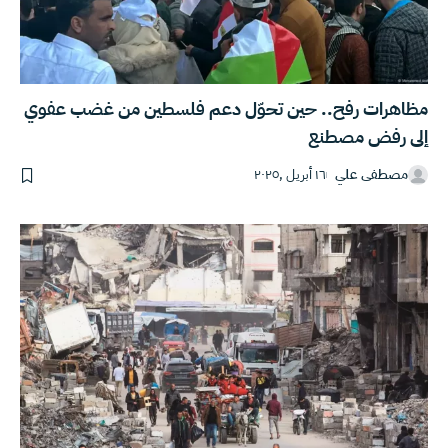
مظاهرات رفح.. حين تحوّل دعم فلسطين من غضب عفوي
إلى رفض مصطنع
مصطفى علي
١٦ أبريل ,٢٠٢٥