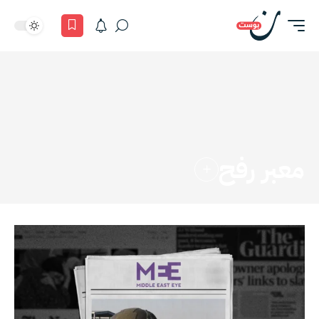
معبر رفح