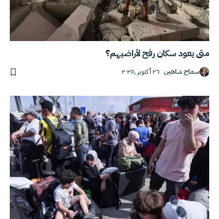
متى يعود سكان رفح لأراضيهم؟
سماح شاهين
٢٦ أكتوبر ,٢٠٢٥