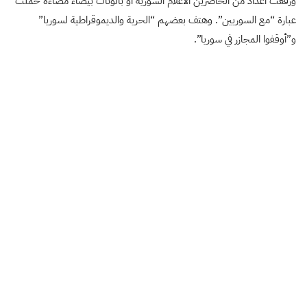
ورفعت أعداد من الحاضرين الأعلام السورية أو بالونات بيضاء مضاءة حملت
عبارة “مع السوريين”. وهتف بعضهم “الحرية والديموقراطية لسوريا”
و”أوقفوا المجازر في سوريا”.