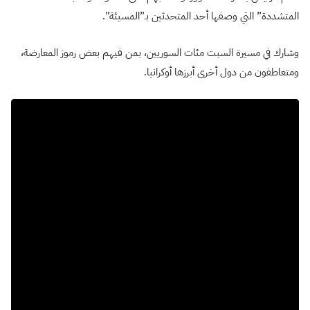
المتشددة” التي وصفها أحد المتحدثين بـ”المسيئة”.
وشارك في مسيرة السبت مئات السوريين، بمن فيهم بعض رموز المعارضة،
ومتعاطفون من دول أخرى أبرزها أوكرانيا.