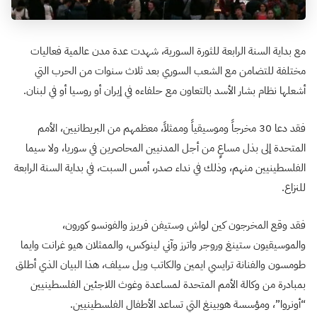
مع بداية السنة الرابعة للثورة السورية، شهدت عدة مدن عالمية فعاليات
مختلفة للتضامن مع الشعب السوري بعد ثلاث سنوات من الحرب التي
أشعلها نظام بشار الأسد بالتعاون مع حلفاءه في إيران أو روسيا أو في لبنان.
فقد دعا 30 مخرجاً وموسيقياً وممثلاً، معظمهم من البريطانيين، الأمم
المتحدة إلى بذل مساعٍ من أجل المدنيين المحاصرين في سوريا، ولا سيما
الفلسطينيين منهم، وذلك في نداء صدر، أمس السبت، في بداية السنة الرابعة
للنزاع.
فقد وقع المخرجون كين لواش وستيفن فريرز والفونسو كورون،
والموسيقيون ستينغ وروجر واترز وآني لينوكس، والممثلان هيو غرانت وايما
طومسون والفنانة ترايسي ايمين والكاتب ويل سيلف، هذا البيان الذي أطلق
بمبادرة من وكالة الأمم المتحدة لمساعدة وغوث اللاجئين الفلسطينيين
“أونروا”، ومؤسسة هوبينغ التي تساعد الأطفال الفلسطينيين.