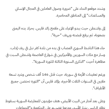
وشدد موقعو النداء على “ضرورة وصول العاملين في المجال الإنساني
والمساعدات” إلى المناطق المحاصرة.
إلى واشنطن حيث يبدو الإعياء على ملامح رائد فارس. يحرك يده اليمنى
بصعوبة، ثم يرفع قبضته ويهتف “حرية”.
جاء هذا الناشط السوري المصاب في يده من بلدة كفر نبل في ريف إدلب.
وسار مع مئات السوريين والأميركيين في شوارع العاصمة واشنطن السبت في
مظاهرة أحيت “الذكرى السنوية الثالثة للثورة السورية”.
ورغم تعقيدات الأزمة في سورية، حيث قتل 146 ألف شخص وشرد تسعة
ملايين في السنوات الثلاث الأخيرة، يؤكد فارس أن “الثورة تحتضن جميع
الأطياف”.
وعلى بعد أمتار من البيت الأبيض، هتف مؤيدون للمعارضة السورية بسقوط
نظام الرئيس بشار الأسد، ووزعوا غضبهم على الحكومة و”الجماعات