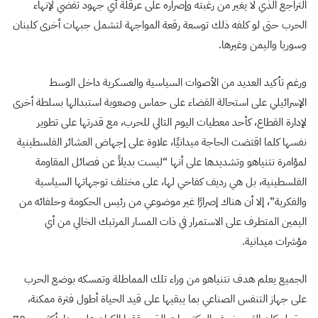
التراجع الذي لا يغير من رغبته وإصراره على عرقلة أي جهود تفضي لإنهاء
الحرب حتى لو كلفه ذلك توسعة رقعة المواجهة لتشمل جبهات أخرى كلبنان
وسوريا واليمن وغيرها.
ورغم تأكيد العديد من الأصوات السياسية والعسكرية داخل الوسط
الإسرائيلي على استحالة القضاء على حماس وصعوبة استبدالها بسلطة أخرى
لإدارة القطاع، كأحد معطيات اليوم التالي للحرب، مع قدرتها على تطوير
نفسها كلما اقتضت الحاجة ميدانيًا، علاوة على إجهاض العشائر الفلسطينية
لمؤامرة نتنياهو وتشديدها على أنها “ليست بديلاً عن فصائل المقاومة
الفلسطينية، بل هي رديف كفاحي لها، على مختلف توجهاتها السياسية
والفكرية”، إلا أن هناك إصرارًا غير موضوعي من رئيس الحكومة وحلفائه من
اليمين المتطرف على الاستمرار في ذات المسار المرتبك الخالي من أي
مؤشرات ميدانية.
الجميع يعلم هدف نتنياهو من وراء تلك المماطلة وتمسكه بوضع الحرب
على جهاز التنفس الصناعي بما يبقيها على قيد الحياة أطول فترة ممكنة،