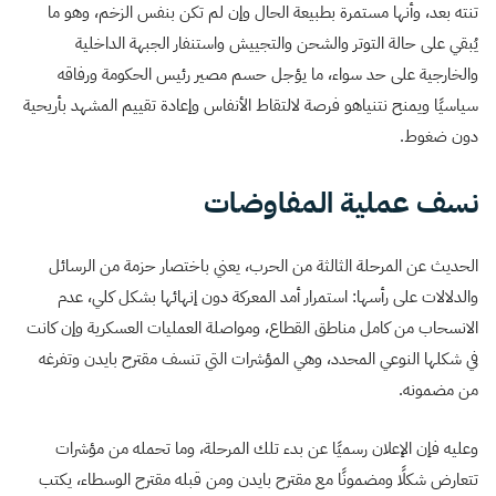
تنته بعد، وأنها مستمرة بطبيعة الحال وإن لم تكن بنفس الزخم، وهو ما
يُبقي على حالة التوتر والشحن والتجييش واستنفار الجبهة الداخلية
والخارجية على حد سواء، ما يؤجل حسم مصير رئيس الحكومة ورفاقه
سياسيًا ويمنح نتنياهو فرصة لالتقاط الأنفاس وإعادة تقييم المشهد بأريحية
دون ضغوط.
نسف عملية المفاوضات
الحديث عن المرحلة الثالثة من الحرب، يعني باختصار حزمة من الرسائل
والدلالات على رأسها: استمرار أمد المعركة دون إنهائها بشكل كلي، عدم
الانسحاب من كامل مناطق القطاع، ومواصلة العمليات العسكرية وإن كانت
في شكلها النوعي المحدد، وهي المؤشرات التي تنسف مقترح بايدن وتفرغه
من مضمونه.
وعليه فإن الإعلان رسميًا عن بدء تلك المرحلة، وما تحمله من مؤشرات
تتعارض شكلًا ومضمونًا مع مقترح بايدن ومن قبله مقترح الوسطاء، يكتب