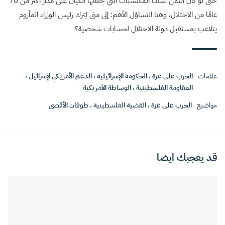
حتى لو كان الثمن نسف المكتسبات التي حققها الكيان على مدار أكثر من 70
عامًا من الاحتلال، وهنا التساؤل الأهم: إلى متى يُترك رئيس الوزراء المأزوم
يتلاعب بمستقبل دولة الاحتلال لحسابات شخصية؟
علامات
الحرب على غزة
،
الحكومة الإسرائيلية
،
الدعم الأمريكي لإسرائيل
،
المقاومة الفلسطينية
،
الوساطة الأمريكية
مواضيع
الحرب على غزة
،
القضية الفلسطينية
،
طوفان الأقصى
قد يعجبك ايضا