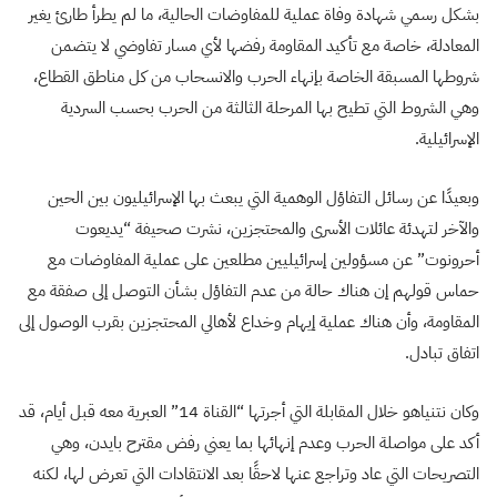
بشكل رسمي شهادة وفاة عملية للمفاوضات الحالية، ما لم يطرأ طارئ يغير
المعادلة، خاصة مع تأكيد المقاومة رفضها لأي مسار تفاوضي لا يتضمن
شروطها المسبقة الخاصة بإنهاء الحرب والانسحاب من كل مناطق القطاع،
وهي الشروط التي تطيح بها المرحلة الثالثة من الحرب بحسب السردية
الإسرائيلية.
وبعيدًا عن رسائل التفاؤل الوهمية التي يبعث بها الإسرائيليون بين الحين
والآخر لتهدئة عائلات الأسرى والمحتجزين، نشرت صحيفة “يديعوت
أحرونوت” عن مسؤولين إسرائيليين مطلعين على عملية المفاوضات مع
حماس قولهم إن هناك حالة من عدم التفاؤل بشأن التوصل إلى صفقة مع
المقاومة، وأن هناك عملية إيهام وخداع لأهالي المحتجزين بقرب الوصول إلى
اتفاق تبادل.
وكان نتنياهو خلال المقابلة التي أجرتها “القناة 14” العبرية معه قبل أيام، قد
أكد على مواصلة الحرب وعدم إنهائها بما يعني رفض مقترح بايدن، وهي
التصريحات التي عاد وتراجع عنها لاحقًا بعد الانتقادات التي تعرض لها، لكنه