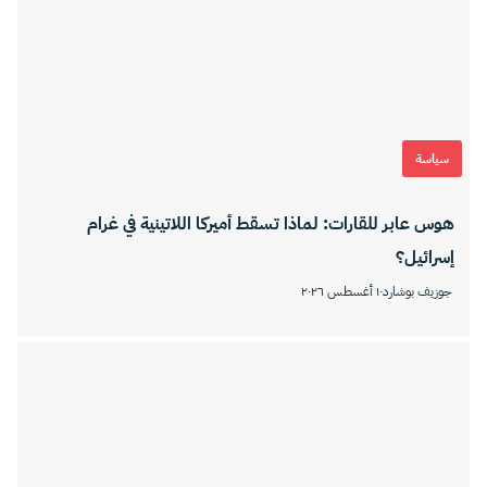
سياسة
​هوس عابر للقارات: لماذا تسقط أميركا اللاتينية في غرام
إسرائيل؟
جوزيف بوشارد
١٠ أغسطس ٢٠٢٦