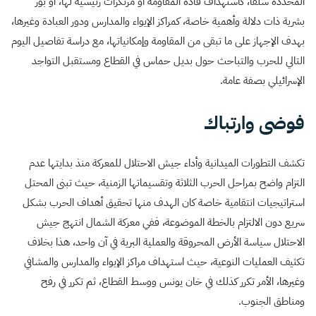
المحددة سلفًا، كاستهداف قادة المقاومة أو مرتكزات رئيسية لها، أو بؤر
بشرية ذات دلالة وأهمية خاصة، كمراكز الإيواء والمدارس ودور العبادة وغيرها،
بهدف الإجهاز على ما تبقى من المقاومة وإمكانياتها، مع دراسة تفاصيل اليوم
التالي للحرب والتباحث حول بديل حماس في القطاع ومستقبل التواجد
الإسرائيلي بصفة عامة.
فوضى وارتباك
تكشف التطورات الميدانية وأداء جيش الاحتلال للمعركة منذ بدايتها عدم
التزام واضح بمراحل الحرب الثلاثة وتقسيماتها الزمنية، حيث تبنى المحتل
استراتيجيات انتقامية خاصة كان الهدف منها تحقيق أهداف الحرب بشكل
سريع دون الالتزام بالخطة الموضوعة، ففي معركة الشمال انتهج جيش
الاحتلال سياسة الأرض المحروقة والعملية البرية في آن واحد، هذا بخلاف
تكثيف العمليات النوعية، حيث استهداف مراكز الإيواء والمدارس والمشافي
وغيرها، الأمر تكرر كذلك في خان يونس ووسط القطاع، ثم تكرر في رفح
ومناطق الجنوب.