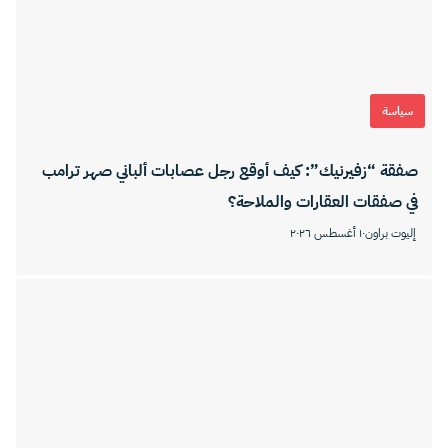
سياسة
صفقة “زفيرنيك”: كيف أوقع رجل عصابات ألباني صهر ترامب
في صفقات العقارات والملاحة؟
إليوت براون
١٠ أغسطس ٢٠٢٦