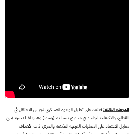
المرحلة الثالثة:
تعتمد على تقليل الوجود العسكري لجيش الاحتلال في
القطاع، والاكتفاء بالتواجد في محوري نتساريم (وسط) وفيلادلفيا (جنوبًا)، في
مقابل الاعتماد على العمليات النوعية المكثفة والمركزة ذات الأهداف