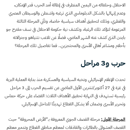
الاحتلال وحلفائه من اليمين المتطرف في إطالة أمد الحرب قدر الإمكان،
وعدم إنهائها بالشكل الدبلوماسي الذي ترغبه واشنطن والوسيطان المصري
والقطري، وذلك لتحقيق أهداف سياسية خاصة، وتأتي المرحلة الثالثة
المزعومة لتؤكد تلك الرغبة، وتكشف نية حكومة الاحتلال في نسف مقترح جو
بايدن الذي كشف عنه الشهر الماضي، فضلًا عن تلاعب نتنياهو وجنرالاته
بأحلام ومشاعر أهالي الأسرى والمحتجزين.. فما تفاصيل تلك المرحلة؟
حرب و3 مراحل
تحدث الإعلام الإسرائيلي ونخبه السياسية والعسكرية منذ بداية العملية البرية
في غزة في 27 أكتوبر/تشرين الأول الماضي عن تقسيم الحرب إلى 3 مراحل
رئيسية تستهدف في النهاية تحقيق الأهداف الثلاث: القضاء على حركة حماس
وتحرير الأسرى وضمان ألا يشكل القطاع تهديدًا للداخل الإسرائيلي.
المرحلة الأولى:
مرحلة القصف الجوي المعروفة بـ”الأرض المحروقة” حيث
القصف العشوائي بالطائرات والقاذفات لمعظم مناطق القطاع وتدمير معظم