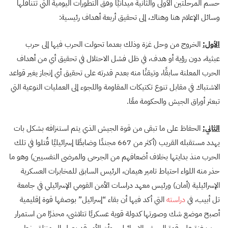
حسم المرحلتين الأولى والثانية ميدانيًا وفق التطورات اليومية التي تتناقلها
وسائل الإعلام هنا وهناك، إلى تحقيق أربعة أهداف رئيسية:
الأول:
الخروج من وحل غزة وذلك بعدما تحولت الحرب فيها إلى حرب
عبثية، دون رؤية أو هدف، في ظل فشل الاحتلال في تحقيق أي من أهداف
الحرب المعلنة سابقًا، وتيقنًا منه بعدم قدرته على تحقيق أي إنجاز يغير قواعد
الاشتباك في مقابل تنوع تكتيكات المقاومة واللجوء إلى العمليات النوعية التي
تبعثر أوراق الجيش والحكومة معًا.
الثاني:
الحفاظ على ما تبقى من قوة الجيش الذي يتم استنزافه بشكل بات
يهدد مستقبله القريب (أكثر من 667 مجندًا وضابطًا إسرائيليًا قُتلوا في تلك
الحرب منذ بدايتها بخلاف أضعافهم من الجرحى والمرضى النفسيين) وهو ما
حذر منه اللواء احتياط تامير هيمان، الرئيس السابق للمخابرات العسكرية
الإسرائيلية (أمان) ورئيس معهد دراسات الأمن القومي الإسرائيلي في جامعة
تل أبيب، في
دراسته
التي أكد فيها أن بقاء “إسرائيل” بوصفها قوة إقليمية
أصبح موضع شك وصورتها كدولة قوية عسكريًا تتلاشى، محذرًا من استمرار
حرب غزة على قوة الجيش الإسرائيلي، وأن الأمر قد يصل إلى منزلق خطير