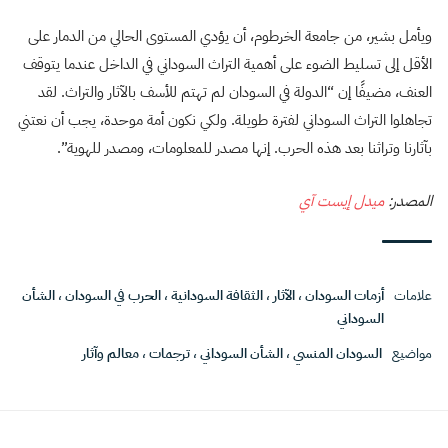
ويأمل بشير، من جامعة الخرطوم، أن يؤدي المستوى الحالي من الدمار على
الأقل إلى تسليط الضوء على أهمية التراث السوداني في الداخل عندما يتوقف
العنف، مضيفًا إن “الدولة في السودان لم تهتم للأسف بالآثار والتراث. لقد
تجاهلوا التراث السوداني لفترة طويلة. ولكي نكون أمة موحدة، يجب أن نعتني
بآثارنا وتراثنا بعد هذه الحرب. إنها مصدر للمعلومات، ومصدر للهوية”.
المصدر:
ميدل إيست آي
علامات
أزمات السودان
،
الآثار
،
الثقافة السودانية
،
الحرب في السودان
،
الشأن
السوداني
مواضيع
السودان المنسي
،
الشأن السوداني
،
ترجمات
،
معالم وآثار