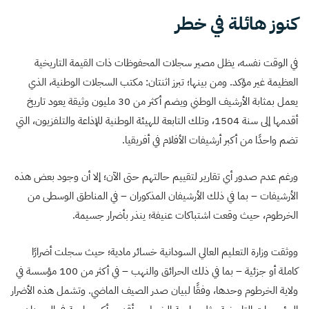
كنوز هائلة في خطر
في الوقت نفسه، يظل مصير سجلات المحفوظات ذات القيمة التاريخية
العظيمة غير مؤكد.
ومن بينها؛ تبرز اثنتان: مكتب السجلات الوطنية، الذي
يعمل بمثابة الأرشيف الوطني ويضم أكثر من 30 مليون وثيقة يعود تاريخ
أقدمها إلى سنة 1504، وتلك التابعة للهيئة الوطنية للإذاعة والتلفزيون، التي
تضم واحدًا من أكبر أرشيفات الأفلام في أفريقيا.
ورغم عدم صدور أي تقارير لتقييم حالتهم حتى الآن؛ إلا أن وجود بعض هذه
الأرشيفات – بما في ذلك الأرشيفان المذكوران – في المناطق الوسطى من
الخرطوم، حيث وقعت اشتباكات عنيفة؛ ينذر بأضرار جسيمة.
ووثقت وزارة التعليم العالي السودانية خسائر مادية؛ حيث سجلت أضرارًا
كاملة أو جزئية – بما في ذلك الحرائق والنهب – في أكثر من 100 مؤسسة في
ولاية الخرطوم وحدها، وفقًا لبيان صدر الصيف الماضي. وتشمل هذه الأضرار