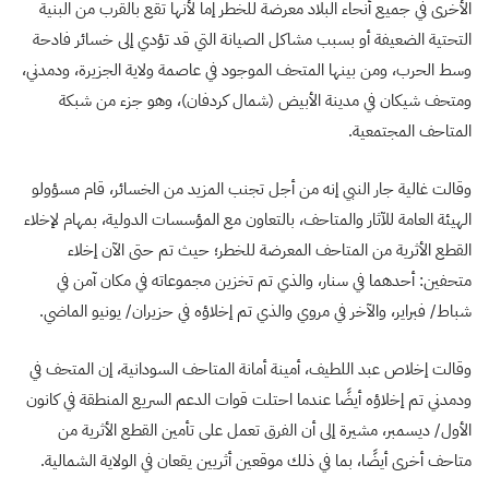
الأخرى في جميع أنحاء البلاد معرضة للخطر إما لأنها تقع بالقرب من البنية
التحتية الضعيفة أو بسبب مشاكل الصيانة التي قد تؤدي إلى خسائر فادحة
وسط الحرب، ومن بينها المتحف الموجود في عاصمة ولاية الجزيرة، ودمدني،
ومتحف شيكان في مدينة الأبيض (شمال كردفان)، وهو جزء من شبكة
المتاحف المجتمعية.
وقالت غالية جار النبي إنه من أجل تجنب المزيد من الخسائر، قام مسؤولو
الهيئة العامة للآثار والمتاحف، بالتعاون مع المؤسسات الدولية، بمهام لإخلاء
القطع الأثرية من المتاحف المعرضة للخطر؛ حيث تم حتى الآن إخلاء
متحفين: أحدهما في سنار، والذي تم تخزين مجموعاته في مكان آمن في
شباط/ فبراير، والآخر في مروي والذي تم إخلاؤه في حزيران/ يونيو الماضي.
وقالت إخلاص عبد اللطيف، أمينة أمانة المتاحف السودانية، إن المتحف في
ودمدني تم إخلاؤه أيضًا عندما احتلت قوات الدعم السريع المنطقة في كانون
الأول/ ديسمبر، مشيرة إلى أن الفرق تعمل على تأمين القطع الأثرية من
متاحف أخرى أيضًا، بما في ذلك موقعين أثريين يقعان في الولاية الشمالية.