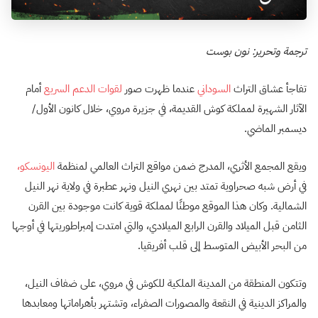
ترجمة وتحرير: نون بوست
تفاجأ عشاق التراث
السوداني
عندما ظهرت صور
لقوات الدعم السريع
أمام
الآثار الشهيرة لمملكة كوش القديمة، في جزيرة مروي، خلال كانون الأول/
ديسمبر الماضي.
ويقع المجمع الأثري، المدرج ضمن مواقع التراث العالمي لمنظمة
اليونسكو،
في أرض شبه صحراوية تمتد بين نهري النيل ونهر عطبرة في ولاية نهر النيل
الشمالية. وكان هذا الموقع موطنًا لمملكة قوية كانت موجودة بين القرن
الثامن قبل الميلاد والقرن الرابع الميلادي، والتي امتدت إمبراطوريتها في أوجها
من البحر الأبيض المتوسط ​​إلى قلب أفريقيا.
وتتكون المنطقة من المدينة الملكية للكوش في مروي، على ضفاف النيل،
والمراكز الدينية في النقعة والمصورات الصفراء، وتشتهر بأهراماتها ومعابدها