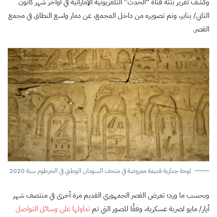
وكشف تقرير بثته قناة “الحدث” التلفزيونية الإماراتية في أواخر شهر كانون
الثاني/ يناير، وتم تصويره من داخل المجمع، عن دمار واسع النطاق في مجمع
القصر.
لوحة جدارية قديمة معروضة في متحف السودان الوطني في الخرطوم سنة 2020
وبحسب ما ورد؛ تعرض القصر الجمهوري القديم مرة أخرى في منتصف شهر
أيار/ مايو لضربة عسكرية، وفقًا للصور التي تم
تداولها على وسائل التواصل