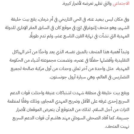
الاجتماعي
والتي تظهر تعرضه لأضرار كبيرة.
وفي مكان ليس ببعيد عنه، في الحي التاريخي في أم درمان، يقع بيت خليفة
الشهير، وهو متحف إثنوغرافي بُنِيَ في موقع كان في السابق المقر الإداري للدولة
المهدية التي نشأت في نهاية القرن التاسع عشر، ولم تدم طويلًا.
وتبدأ أهمية هذا المتحف بالمبنى نفسه، الذي يعد واحدًا من آخر الهياكل
التقليدية وأفضلها حفظًا في عصره، وتضمنت مجموعته أشياء من الحكومة
المهدية، مثل واحدة من آخر ثماني وحدات من أول مركبة صالحة لجميع
التضاريس في العالم، وهي سيارة آرول جونستون.
ويقع بيت خليفة في منطقة شهدت اشتباكات عنيفة واحتلت قوات الدعم
السريع إحدى غرفه على الأقل وضريح المهدي المجاور، وذلك وفقًا لمنظمة
التراث من أجل السلام. لذلك من المتوقع أن يتعرض الموقعان لأضرار
جسيمة. كما أفاد الصحفي السوداني مهند هاشم أن قوات الدعم السريع
نهبت المتحف.