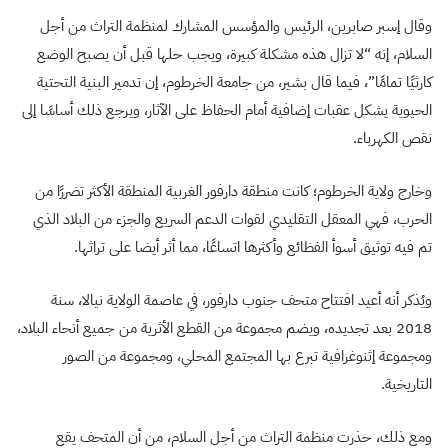
وقال إسبر صابرين، الرئيس والمؤسس المشارك لمنظمة التراث من أجل
السلام، إنه “لا تزال هذه مشكلة كبيرة، ويجب حلها قبل أن يصبح الوضع
كارثيًا تمامًا”، فيما قال بشير، من جامعة الخرطوم، إن تدمير البنية التحتية
الحيوية يشكل عقبات إضافية أمام الحفاظ على الآثار، ويرجع ذلك أساسًا إلى
نقص الكهرباء.
وخارج ولاية الخرطوم؛ كانت منطقة دارفور الغربية المنطقة الأكثر تضررًا من
الحرب، فهي المعقل التقليدي لقوات الدعم السريع والجزء من البلاد الذي
تم فيه توثيق أسوأ الفظائع وأكثرها اتساعًا، مما أثر أيضا على تراثها.
ويُذكر أنه أعيد افتتاح متحف جنوب دارفور، في عاصمة الولاية نيالا، سنة
2018 بعد تجديده، ويضم مجموعة من القطع الأثرية من جميع أنحاء البلاد،
ومجموعة إثنوغرافية تبرع بها المجتمع المحلي، ومجموعة من الصور
التاريخية.
ومع ذلك، حذرت منظمة التراث من أجل السلام، من أن المتحف يقع