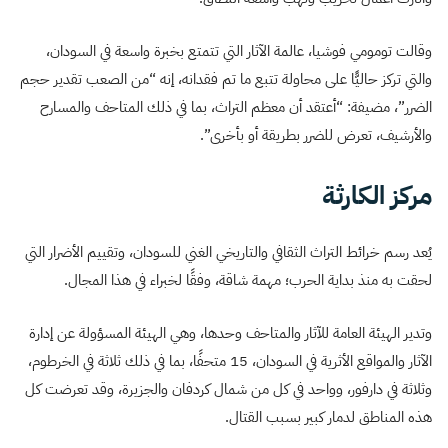
وقالت تومومي فوشيا، عالمة الآثار التي تتمتع بخبرة واسعة في السودان،
والتي تركز حاليًّا على محاولة تتبع ما تم فقدانه، إنه “من الصعب تقدير حجم
الضرر”، مضيفة: “أعتقد أن معظم التراث، بما في ذلك المتاحف والمسارح
والأرشيف، تعرض للضرر بطريقة أو بأخرى”.
مركز الكارثة
يُعد رسم خرائط التراث الثقافي والتاريخي الغني للسودان، وتقييم الأضرار التي
لحقت به منذ بداية الحرب؛ مهمة شاقة، وفقًا لخبراء في هذا المجال.
وتدير
الهيئة العامة للآثار والمتاحف
وحدها، وهي الهيئة المسؤولة عن إدارة
الآثار والمواقع الأثرية في السودان، 15 متحفًا، بما في ذلك ثلاثة في الخرطوم،
وثلاثة في دارفور، وواحد في كل من شمال كردفان والجزيرة، وقد تعرضت كل
هذه المناطق لدمار كبير بسبب القتال.