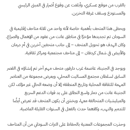
بالقرب من موقع عسكري، وأبلغت عن وقوع أضرار في المبنى الرئيسي
والمستودع وسقف غرفة التخزين.
ويحظى هذا المتحف بأهمية خاصة لأنه واحد من ثلاثة متاحف إقليمية في
السودان تم تجديدها مؤخرًا في مناطق عانت من عقود من الإهمال والصراع.
وكان الهدف هو تحويل المتحف – إلى جانب متحفين آخرين في أم درمان
والأبيض في شمال كردفان – إلى متاحف مجتمعية ومراكز ثقافية.
ويوجد في الجنينة، عاصمة غرب دارفور، متحف مهم آخر تم إنشاؤه في القصر
السابق لسلطان مجتمع المساليت المحلي، ويعرض مجموعة من العناصر
المهمة للثقافة المحلية وتاريخ المنطقة؛ إلا أن وضعه الحالي غير مؤكد، لكن
الجنينة عانت من دمار واسع النطاق على يد قوات الدعم السريع
والميليشيات المتحالفة معها، ويخشى أن يكون المتحف قد تعرض أيضًا
للتدمير والنهب، وكلاهما حدث بالفعل في السنوات القليلة الماضية.
وحذرت المجموعات المعنية بالحفاظ على التراث السوداني من أن المتاحف