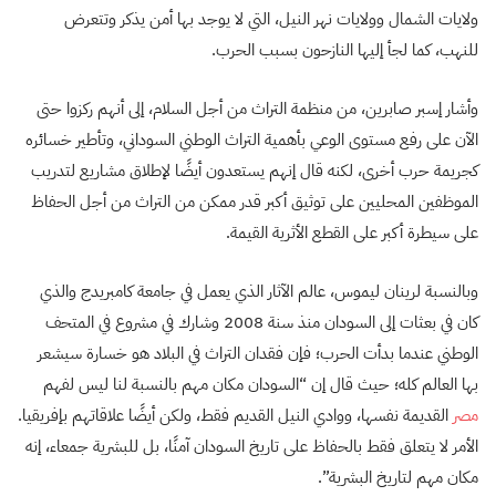
ولايات الشمال وولايات نهر النيل، التي لا يوجد بها أمن يذكر وتتعرض
للنهب، كما لجأ إليها النازحون بسبب الحرب.
وأشار إسبر صابرين، من منظمة التراث من أجل السلام، إلى أنهم ركزوا حتى
الآن على رفع مستوى الوعي بأهمية التراث الوطني السوداني، وتأطير خسائره
كجريمة حرب أخرى، لكنه قال إنهم يستعدون أيضًا لإطلاق مشاريع لتدريب
الموظفين المحليين على توثيق أكبر قدر ممكن من التراث من أجل الحفاظ
على سيطرة أكبر على القطع الأثرية القيمة.
وبالنسبة لرينان ليموس، عالم الآثار الذي يعمل في جامعة كامبريدج والذي
كان في بعثات إلى السودان منذ سنة 2008 وشارك في مشروع في المتحف
الوطني عندما بدأت الحرب؛ فإن فقدان التراث في البلاد هو خسارة سيشعر
بها العالم كله؛ حيث قال إن “السودان مكان مهم بالنسبة لنا ليس لفهم
مصر
القديمة نفسها، ووادي النيل القديم فقط، ولكن أيضًا علاقاتهم بإفريقيا.
الأمر لا يتعلق فقط بالحفاظ على تاريخ السودان آمنًا، بل للبشرية جمعاء، إنه
مكان مهم لتاريخ البشرية”.