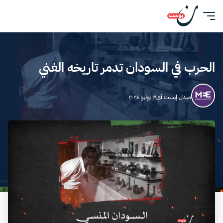
الحرب في السودان تدمر تاريخه الغني
ميدل إيست آي
٣ يوليو ٢٠٢٤