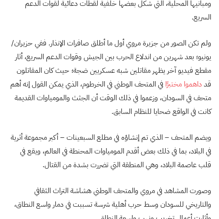
ومبانيها المحلية، التي شكل بعضها خلفية لقطات دعائية لقوات الدعم
السريع.
ولم تكن الصور من جزيرة مروي أول ما أطلق صافرات الإنذار. ففي حزيران/
يونيو؛ بعد شهرين من اندلاع الحرب بين الجيش وقوات الدعم السريع، أثار
مقطع فيديو آخر يظهر مقاتلين شبه عسكريين ضجة؛ حيث كان المقاتلون
قد
داهموا مختبرًا
في المتحف الوطني في الخرطوم، الذي يمكن القول إنه أهم
متحف في السودان، وزعموا في ذلك الوقت أن الجثث والمومياوات القديمة
كانت في الواقع ضحايا للنظام السابق.
ويضم المتحف – الذي تم إنشاؤه في مطلع السبعينات – أكبر مجموعة أثرية
في البلاد، بما في ذلك بعض أقدم المومياوات المحنطة في العالم، ويقع في
قلب عاصمة البلاد، وهي المنطقة التي تضررت بشدة من القتال.
وصورت المشاهد في مروي والمتحف الوطني هشاشة التراث الثقافي
والتاريخي للسودان وسط حرب أهلية شرسة تسببت في دمار واسع النطاق،
وأثارت أعمال تخريب ونهب واسعة النطاق.