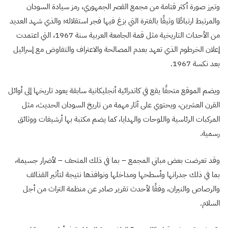
وتبرز صورة أكثر قتامة من مجمع القصر الجمهوري، رمز سيادة السودان
والمرتبط ارتباطًا وثيقًا بالفترة التي بزغ فيها فجر استقلاله؛ والذي شهد العديد
من الأحداث التاريخية مثل قمة الجامعة العربية سنة 1967، التي اعتمدت
إعلان الخرطوم الذي تعهد بعدم المصالحة والاعتراف والتفاوض مع إسرائيل
بعد نكسة 1967.
ويضم الموقع متحفًا يقع في كاتدرائية أنجليكانية سابقة يعود تاريخها إلى أوائل
القرن العشرين، ويحتوي على آثار مهمة من تاريخ السودان الحديث، مثل
المركبات الرئاسية واللوحات والهدايا، كما يضم مكتبة بها أرشيفات ووثائق
رسمية.
وقد تعرضت بعض مباني المجمع – بما في ذلك المتحف – لأضرار جسيمة،
بما في ذلك جدرانها وأسطحها ومداخلها ونوافذها نتيجة لتأثير القذائف
والرصاص والنيران، وفقًا لأحدث تقرير صادر عن منظمة التراث من أجل
السلام.