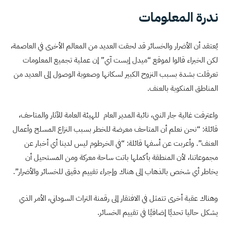
ندرة المعلومات
يُعتقد أن الأضرار والخسائر قد لحقت العديد من المعالم الأخرى في العاصمة،
لكن الخبراء قالوا لموقع “ميدل إيست آي” إن عملية تجميع المعلومات
تعرقلت بشدة بسبب النزوح الكبير لسكانها وصعوبة الوصول إلى العديد من
المناطق المنكوبة بالعنف.
واعترفت غالية جار النبي، نائبة المدير العام للهيئة العامة للآثار والمتاحف،
قائلة: “نحن نعلم أن المتاحف معرضة للخطر بسبب النزاع المسلح وأعمال
العنف”. وأعربت عن أسفها قائلة: “في الخرطوم ليس لدينا أي أخبار عن
مجموعاتنا، لأن المنطقة بأكملها باتت ساحة معركة ومن المستحيل أن
يخاطر أي شخص بالذهاب إلى هناك وإجراء تقييم دقيق للخسائر والأضرار”.
وهناك عقبة أخرى تتمثل في الافتقار إلى رقمنة التراث السوداني، الأمر الذي
يشكل حاليا تحديًا إضافيًا في تقييم الخسائر.