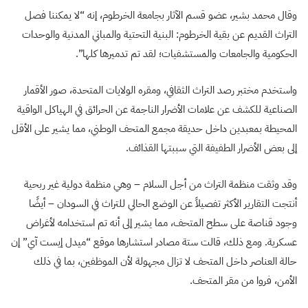
وقال محمد بشير، عضو قسم الآثار بجامعة الخرطوم، إنه “لا يمكننا فصل
التراث القديم عن بقية الخرطوم: البنية التحتية والمباني المدنية والوحدات
الحكومية والجامعات والمستشفيات؛ لقد تم تدميرها كلها”.
واستخدم
مختبر رصد التراث الثقافي،
ومقره الولايات المتحدة، صور الأقمار
الصناعية للكشف عن علامات الأضرار الناجمة عن الحرائق في الهياكل الواقية
المحيطة بمعبدين داخل حديقة مجمع المتحف الوطني، مما يشير على الأقل
إلى بعض الأضرار الطفيفة التي سببتها القذائف.
وقد وثقت
منظمة التراث من أجل السلام –
وهي منظمة دولية غير ربحية
أنتجت التقارير الأكثر تفصيلاً عن الوضع الحالي للتراث في السودان – أيضًا
وجود قناصة على سطح المتحف، مما يشير إلى أنه تم استخدامه لأغراض
عسكرية. ومع ذلك، قالت ستة مصادر استشارها موقع “ميدل إيست آي” إن
حالة العناصر داخل المتحف لا تزال مجهولة لأن الموظفين، بما في ذلك
الأمن، فروا من مقر المتحف.