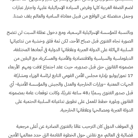
لضم الضفة الغربية كلها وفرض السيادة الإسرائيلية عليها، واجترار عبارات
وجمل منفصلة عن الواقع من قبيل معاداة السامية والعالم يقف ضدنا.
وبالنسبة للمؤسسة الإسرائيلية الرسمية، ومع دخول عطلة السبت لن تتضح
الصورة تجاه الفتوى قبل صباح الأحد، لكن ثمة قلق وخشية من تداعياتها
السلبية الهائلة على الدولة العبرية وعلاقاتها الدولية في أبعادها المختلفة،
الدبلوماسية والسياسية والاقتصادية والأمنية والعسكرية، مع اليقين من
مضمونه القانوني حتى قبل صدوره، حيث عقد اجتماع لافت ومهم الأربعاء
17 تموز/يوليو بإدارة مجلس الأمن القومي التابع لرئاسة الوزراء ومشاركة
الجهات المعنية –وزارات الخارجية والعدل والجيش والمؤسسة الأمنية- أي
قبل صدور الفتوى رسميًا بـ48 ساعة تقريبًا، وكانت توقعات عامة بمضمونه
القانوني وبلورة خطط للعمل على تطويق تداعياته السلبية الحتمية على
الدولة العبرية ومصالحها وعلاقاتها الخارجية.
في الموقف الدولي كان الترحيب عامًا بالفتوى الصادرة عن أعلى مرجعية
قضائية في العالم، مع نقاش حول الخطوة القادمة التي حدد معالمها الأمين