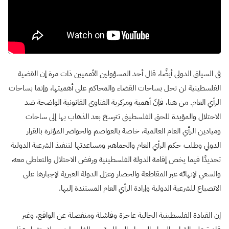
في السياق الدولي أيضًا، قال أحد المسؤولين الأمميين ذات مرة إن القضية
الفلسطينية لن تحل بساحات القضاء والمحاكم على أهميتها، وإنما بساحات
الرأي العام. من هنا، فإنّ أهمية ومركزية الفتاوى القانونية الواضحة ضد
الاحتلال والمؤيدة للحق الفلسطيني تترسخ بعد الذهاب بها إلى ساحات
وميادين الرأي العام العالمية، خاصة بالعواصم والحواضر المؤثرة بالقرار
الدولي وطلب حكم الرأي العام والجماهير ومساعدتها لتنفيذ الشرعية الدولية
تحديدًا فيما يخص إقامة الدولة الفلسطينية ورفض الاحتلال والتعاطي معه،
والسعي لإنهائه عبر المقاطعة والحصار وعزل الدولة العبرية لإجبارها على
الانصياع للشرعية الدولية وإرادة الرأي العام المستندة إليها.
إن القيادة الفلسطينية الحالية عاجزة وفاشلة ومنفصلة عن الواقع، وغير