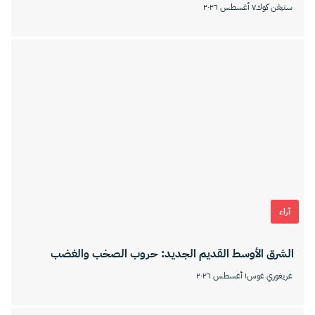
ستيفن كوك
٧ أغسطس ٢٠٢٦
آراء
الشرق الأوسط القديم الجديد: حروب الصخب والغضب
غريغوري غوس
١ أغسطس ٢٠٢٦