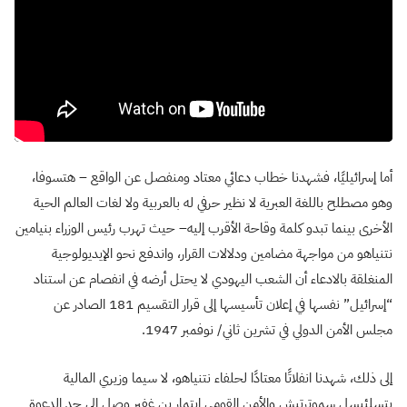
أما إسرائيليًا، فشهدنا خطاب دعائي معتاد ومنفصل عن الواقع – هتسوفا،
وهو مصطلح باللغة العبرية لا نظير حرفي له بالعربية ولا لغات العالم الحية
الأخرى بينما تبدو كلمة وقاحة الأقرب إليه– حيث تهرب رئيس الوزراء بنيامين
نتنياهو من مواجهة مضامين ودلالات القرار، واندفع نحو الإيديولوجية
المنغلقة بالادعاء أن الشعب اليهودي لا يحتل أرضه في انفصام عن استناد
“إسرائيل” نفسها في إعلان تأسيسها إلى قرار التقسيم 181 الصادر عن
مجلس الأمن الدولي في تشرين ثاني/ نوفمبر 1947.
إلى ذلك، شهدنا انفلاتًا معتادًا لحلفاء نتنياهو، لا سيما وزيري المالية
بتسلئيسل سموترتيش والأمن القومي إيتمار بن غفير وصل إلى حد الدعوة