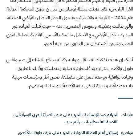
قادرة على القيام بالمهام الجسام المطلوبة من الفلسطينيين لاستثمار هذا
القرار التاريخي، فقد فرّطت سلطة أوسلو من قبل في فتوى المحكمة الدولية
عام 2004 – التاريخية والاستراتيجية حول الجدار الفاصل بالأراضي المحتلة،
والتي طالبت بتفكيكه وتعويض المتضررين منه – حيث قبلت القيادة غير
الجديرة بتبادل الأراضي مع الاحتلال ما نسف الأسس القانونية الصلبة لفتوى
الجدار، وشرعن الاستيطان غير القانوني من جهة أخرى.
أخيرًا، إن هدف تفكيك الاحتلال وروايته وكيانه يحتاج بلا شك إلى صبر ونفس
طويل والأهم استراتيجية فلسطينية صلبة ومتماسكة وقابلة للتطبيق،
وقيادة توافقية موحدة تعمل على تنفيذها، ضمن أطر ومؤسسات مهنية
ذات مصداقية وجدارة تحظى بثقة الأصدقاء والحلفاء ودعمهم.
علامات
الجرائم ضد الإنسانية
،
الحرب على غزة
،
الصراع العربي الإسرائيلي
،
القضية الفلسطينية
،
جرائم حرب
مواضيع
إسرائيل أمام العدالة الدولية
،
الحرب على غزة
،
طوفان الأقصى