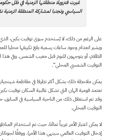
غيرت فنزويلا منطقتها الزمنية في ظل حكومة
السياسي وتجنبا لمشاركة المنطقة الزمنية نف
على الرغم من ذلك، لا يُستخدم سوى توقيت بكين، الذي أ
ويشير انعدام وجود ساعات رسمية يقع تكييفها محليا للعم
الظلام، أو يتوجهون للنوم قبل مغيب الشمس. وفي هذا الإ
التوقيت الشمسي المحلي”.
يمكن ملاحظة ذلك بشكل أكثر تطرفا في مقاطعة شينجيانغ ا
تعتمد قومية الهان التي تشكل غالبية السكان توقيت بكين
التوقيت المحلي.
لا يمكن اعتبار الأمر غريباً تمامًا، حيث تم استخدام المن
إدخال التوقيت العالمي سينهي هذا الأمر). ووفقًا لجوناثان