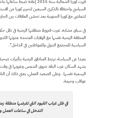
قررت كوريا الشمالية سنة 2015 إع
لتتماشى مع كوريا الجنوبية بعد تحسّن العلاقات بين الجارت
في سياق مشابه، غيرت فنزويلا منطقتها الزمنية في ظل حكو
المنطقة الزمنية نفسها مع الولايات المتحدة عدوتها اللدود
السياسية للمجتمع الدولي وللمواطنين في الداخل”.
بعيدا عن السياسة، ترتبط المناطق الزمنية بتأثيرات صحي
يشهد السكان غرب البلاد شروق الشمس وغروبها في وقت م
الرسمية نفسها. وعلى الصعيد العملي، يعني ذلك أن الناس
عواقب وخيمة.
في ظل غياب القيود التي تفرضها منطقة زمن
التدخل في ساعات العمل وال