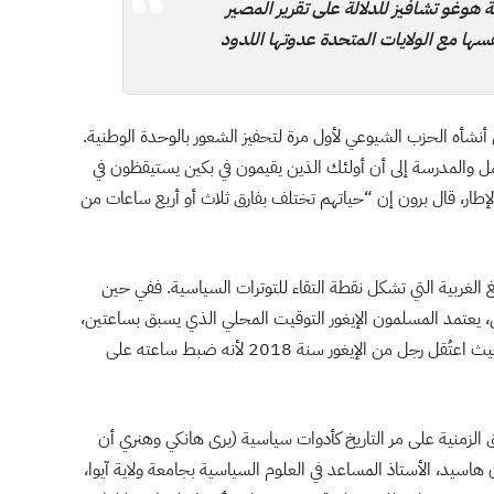
 هوغو تشافيز للدلالة على تقرير المصير
سها مع الولايات المتحدة عدوتها اللدود
نشأه الحزب الشيوعي لأول مرة لتحفيز الشعور بالوحدة الوطنية.
ل والمدرسة إلى أن أولئك الذين يقيمون في بكين يستيقظون في
طار، قال برون إن “حياتهم تختلف بفارق ثلاث أو أربع ساعات من
لغربية التي تشكل نقطة التقاء للتوترات السياسية. ففي حين
، يعتمد المسلمون الإيغور التوقيت المحلي الذي يسبق بساعتين،
وقد تم استغلال ذلك من الناحية السياسية في السابق، حيث اعتُقل رجل من الإيغور سنة 2018 لأنه ضبط ساعته على
اطق الزمنية على مر التاريخ كأدوات سياسية (يرى هانكي وهنري أن
 هاسيد، الأستاذ المساعد في العلوم السياسية بجامعة ولاية آيوا،