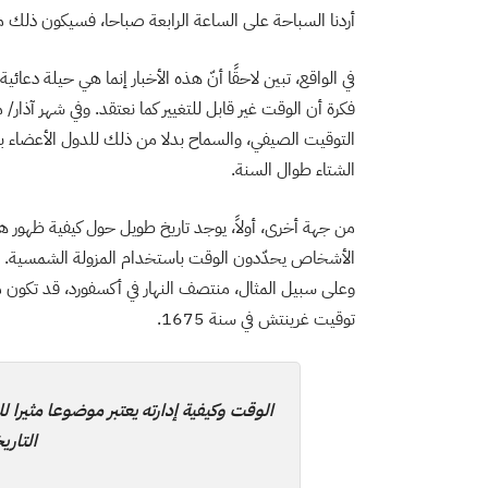
أردنا السباحة على الساعة الرابعة صباحا، فسيكون ذلك 
في الواقع، تبين لاحقًا أنّ هذه الأخبار إنما هي حيلة دع
التوقيت الصيفي، والسماح بدلا من ذلك للدول الأعضاء باخ
الشتاء طوال السنة.
من جهة أخرى، أولاً، يوجد تاريخ طويل حول كيفية ظهور هذه
الأشخاص يحدّدون الوقت باستخدام المزولة الشمسية. وي
وعلى سبيل المثال، منتصف النهار في أكسفورد، قد تكون م
توقيت غرينتش في سنة 1675.
الوقت وكيفية إدارته يعتبر موضوعا مثيرا ل
التاري