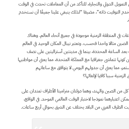
لتمويل الدولي والتجارة، للتأكد من أن المعاملات تحدث في الوقت
خدم التوقيت ذاته”، مضيفا “لذلك ينبغي علينا جميعًا أن نستخدم
.
غات في المنطقة الزمنية موجودة في جميع أنحاء العالم. وهناك
 روسيا 11 مثالا، بينما تملك الصين مثالا واحدا فحسب. وتعتبر نيبال المكان الوحيد في العالم
د الساعة المحددة، بينما في مدينتين أستراليتين على نصف
 كونها تتماشى جغرافيا مع المملكة المتحدة، مما يعني أن مواطنيها
مر، مما يعني أن جدولهم اليومي لا يتوافق مع ساعاتهم
لزمنية سببا كافيا لإلغائها؟
ل من الصين والهند، وهما دولتان متراميتا الأطراف تمتدان على
اعتبارهما نموذجا لاختبار الوقت العالمي الموحد. في الواقع،
 الطرف الغربي من البلاد يختلف عن الشرق بحوالي أربع ساعات.