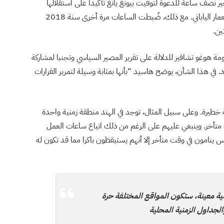
ادة ضبط ساعاتها بتأخير نصف ساعة للدعوة لتوقيت بيونغ يانغ تأكيدا على استقلالها
السياسي واحتفالا بالذكرى السبعين لتحرير كوريا من الاستعمار الياباني. مع ذلك، ضُبطت الساعات مرة أخرى سنة 2018
ين.
مة هوغو تشافيز للدلالة على تقرير المصير السياسي وتجنبا لمشاركة
. في هذا الشأن، يوضح هاسيد “بأنها بمثابة وسيلة لتمرير القرارات
ة خطيرة. وعلى سبيل المثال، توجد في الهند منطقة زمنية واحدة
تأخر. وينبغي عليهم على الرغم من ذلك اتباع ساعات العمل
 ينامون في وقت متأخر إلا أنهم يستيقظون باكرا مما قد تكون له
ية معينة، ستكون المواقع المختلفة حرة
جداول الزمنية المحلية