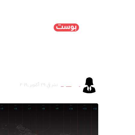
الرئيسية
سياسة
ا
التوقيت العالمي: جهود 
لوري كلارك
نشر في ٢٩ أكتوبر ,٢٠١٩