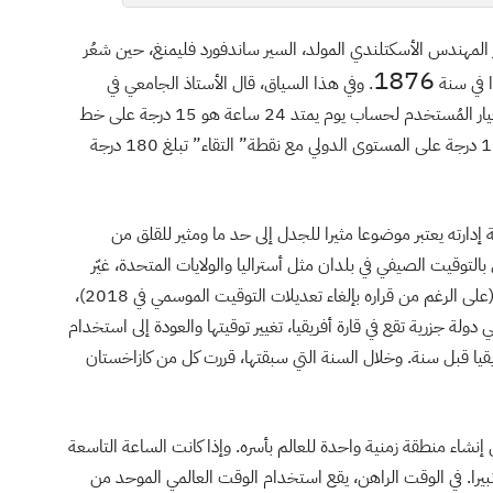
ر المهندس الأسكتلندي المولد، السير ساندفورد فليمنغ، حين شعُر
1876
ا في سنة
. وفي هذا السياق، قال الأستاذ الجامعي في
الجغرافيا في كلية الآداب والعلوم، ستانلي برون، “كان المعيار المُستخدم لحساب يوم يمتد 24 ساعة هو 15 درجة على خط
الطول، وبالتالي وقع إنشاء نظريًا مناطق زمنية باحتساب 15 درجة على المستوى الدولي مع نقطة” التقاء” تبلغ 180 درجة
ية إدارته يعتبر موضوعا مثيرا للجدل إلى حد ما ومثير للقلق من
بالتوقيت الصيفي في بلدان مثل أستراليا والولايات المتحدة، غيّر
المغرب توقيته لمدة شهر خلال شهر رمضان سنة 2019 (على الرغم من قراره بإلغاء تعديلات التوقيت الموسمي في 2018)،
لة جزرية تقع في قارة أفريقيا، تغيير توقيتها والعودة إلى استخدام
ا قبل سنة. وخلال السنة التي سبقتها، قررت كل من كازاخستان
إنشاء منطقة زمنية واحدة للعالم بأسره. وإذا كانت الساعة التاسعة
انبيرا. في الوقت الراهن، يقع استخدام الوقت العالمي الموحد من