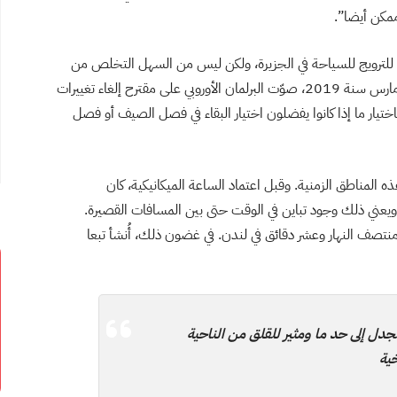
ممكن أيضا”.
ائية للترويج للسياحة في الجزيرة، ولكن ليس من السهل التخلص من
فكرة أن الوقت غير قابل للتغيير كما نعتقد. وفي شهر آذار/ مارس سنة 2019، صوّت البرلمان الأوروبي على مقترح إلغاء تغييرات
تيار ما إذا كانوا يفضلون اختيار البقاء في فصل الصيف أو فصل
 المناطق الزمنية. وقبل اعتماد الساعة الميكانيكية، كان
عني ذلك وجود تباين في الوقت حتى بين المسافات القصيرة.
نتصف النهار وعشر دقائق في لندن. في غضون ذلك، أُنشأ تبعا
لجدل إلى حد ما ومثير للقلق من الناحية
خية