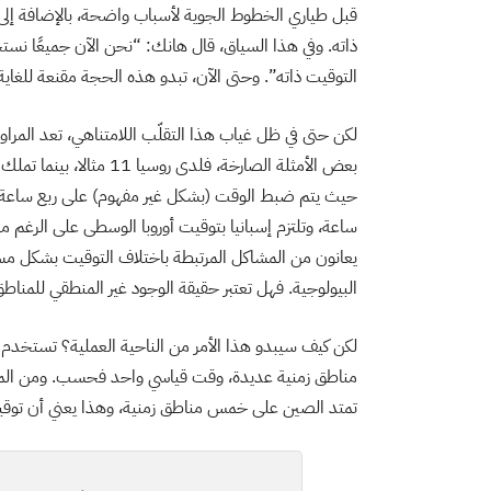
قبل طياري الخطوط الجوية لأسباب واضحة، بالإضافة إلى ا
ذاته. وفي هذا السياق، قال هانك: “نحن الآن جميعًا نست
التوقيت ذاته”. وحتى الآن، تبدو هذه الحجة مقنعة للغاية
لكن حتى في ظل غياب هذا التقلّب اللامتناهي، تعد المراو
بعض الأمثلة الصارخة، فلدى
حيث يتم ضبط الوقت (بشكل غير مفهوم) على ربع ساعة بع
ساعة، وتلتزم إسبانيا بتوقيت أوروبا الوسطى على الرغم من
يعانون من المشاكل المرتبطة باختلاف التوقيت بشكل مست
البيولوجية. فهل تعتبر حقيقة الوجود غير المنطقي للمناطق ا
لكن كيف سيبدو هذا الأمر من الناحية العملية؟ تستخدم ك
مناطق زمنية عديدة، وقت قياسي واحد فحسب. ومن الممكن 
تمتد الصين على خمس مناطق زمنية، وهذا يعني أن توقيت