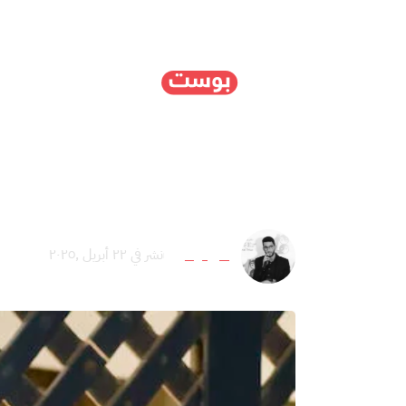
الرئيسية
سياسة
ا
إدمون عمران المالح: مغ
يونس أوعلي
نشر في ٢٢ أبريل ,٢٠٢٥