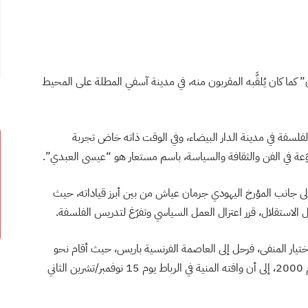
” كما كان يُلقَّبه المقربون منه، في مدينة آسفي المطلة على المحيط
لفلسفة في مدينة الدار البيضاء، وفي الوقت ذاته خاض تجربة
وّعة في الفن والثقافة والسياسة، باسم مستعار هو “عيسى العبدي”.
 وكان إلى جانب المؤرخ اليهودي جرمان عياش من بين أبرز قياداته، حيث
الاستقلال، قرر اعتزال العمل السياسي وتفرّغ لتدريس الفلسفة.
لدار البيضاء الدامية سنة 1965 دفعته لاختيار المنفى، فرحل إلى العاصمة الفرنسية باريس، حيث أقام نحو
35 عامًا، قبل أن يعود إلى المغرب ليستقر فيه مجددًا عام 2000، إلى أن وافته المنية في الرباط يوم 15 نوفمبر/تشرين الثاني