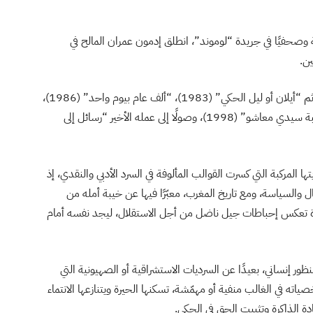
وصحفيًا في جريدة “لوموند”، انطلق إدمون عمران المالح في
ين.
وقد كانت انطلاقته مع رواية “المجرى الثابت” (1980)، ثم “أيلان أو ليل الحكي” (1983)، “ألف عام بيوم واحد” (1986)،
“عودة أبو الحكي” (1990)، “أبو النور” (1995)، و”حقيبة سيدي معاشو” (1998)، وصولًا إلى عمله الأخير “رسائل إلى
ها المركبة التي كسرت القوالب المألوفة في السرد الأدبي والنقدي، إذ
والسياسة، ومع تاريخ المغرب، معبّرًا فيها عن خيبة أمله من
مرآة تعكس إحباطات جيل ناضل من أجل الاستقلال، ليجد نفسه أمام
منظور إنساني، بعيدًا عن السرديات الاستشراقية أو الصهيونية التي
 في الغالب منفية أو مهمّشة، تسكنها الحيرة ويتنازعها الانتماء
ادة الذاكرة وتثبيت الحق في الحكي.