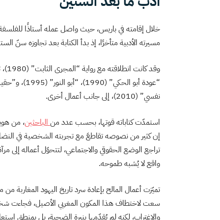
أدب ما بعد الستين
خلال إقامته في باريس، حيث واصل عمله أستاذًا للفلسفة 
مسيرته الأدبية متأخرًا، إذ بدأ الكتابة بعد تجاوزه سنّ الست
نفسي” (2010)، إلى جانب أعمال أخرى.
استمدّت كتاباته قوتها، بحسب عدد من
الباحثين
، من هويت
إن كثير من نصوصه تقاطعَ مع تجربته الشخصية في النضال 
تراجع الوضع الحقوقي والاجتماعي، لتتحوّل أعماله إلى 
واقع لا يُشبه طموحه.
تميّزت أعمال المالح بإعادة سرد تاريخ اليهود المغاربة من 
سعت لاختطاف هذا المكون المغربي الأصيل، فجاءت شخصياته
والاغتراب، لكنه لم يُقدّمها بنبرة الضحية، بل بمنطق استع