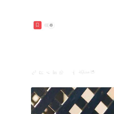
حتكار هويته
مشاركة