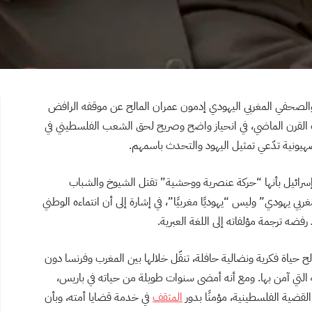
ب والصحفي المغربي اليهودي إدمون عمران المالح عن موقفه الرافض
ات القرن الماضي، في انحياز واضح وصريح لحق الشعب الفلسطيني في
هيونية تدّعي تمثيل اليهود والتحدث باسمهم.
ا إسرائيل بأنها “حركة عنصرية ووحشية” تقتل الشيوخ والشباب
غربي يهودي” وليس “يهوديًا مغربيًا”، في إشارة إلى أن انتماءه الوطني
فضه ترجمة مؤلفاته إلى اللغة العبرية.
لح حياة فكرية ونضالية حافلة، تنقّل خلالها بين المغرب وفرنسا دون
ة التي آمن بها. ومع أنه أمضى سنوات طويلة من حياته في باريس،
لقضية الفلسطينية، مؤمنًا بدور
المثقف
في خدمة قضايا أمته، وبأن