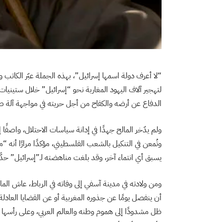
“لا أعرف دولة اسمها إسرائيل”، بهذه الجملة عبّر الكات
لتهجير آلاف اليهود المغاربة نحو “إسرائيل” خلال ستيني
الدفاع عن أرضه والكفاح من أجل حريته في مواجهة آلة ص
ولم يدّخر المالح جهدًا في إدانة سياسات الاحتلال، واصفً
وتُمعن في التنكيل بالشعب الفلسطيني، مؤكدًا مرارًا أنه “م
يسبق أي انتماء آخر، وقد بلغت مناهضته لـ”إسرائيل” حدَّ ر
ومن ولادته في مدينة آسفي إلى وفاته في الرباط، عاش الما
أن ينفصل يومًا عن جذوره المغربية أو عن القضايا العادل
ظل مشدودًا إلى هموم وطنه والعالم العربي، وعلى رأسها ا