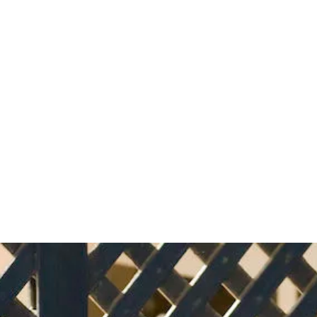
قتصاد
مجتمع
ثقافة
ملفات
معمقة
بودكاست
ربي يهودي لم يسمح للصهيونية با