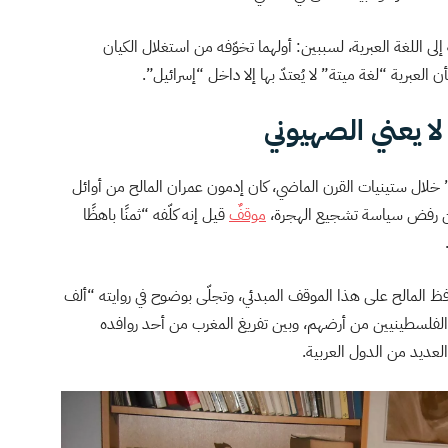
إلى اللغة العبرية، لسببين: أولهما تخوّفه من استغلال الكيان
 العبرية “لغة ميتة” لا يُعتدّ بها إلا داخل “إسرائيل”.
لا يعني الصهيوني
يل” خلال ستينيات القرن الماضي، كان إدمون عمران المالح من أوائل
عن رفض سياسة تشجيع الهجرة،
موقفٌ
قيل إنه كلّفه “ثمنًا باهظًا
فظ المالح على هذا الموقف المبدئي، وتجلّى بوضوح في روايته “ألف
الفلسطينيين من أرضهم، وبين تفريغ المغرب من أحد روافده
 العديد من الدول العربية.