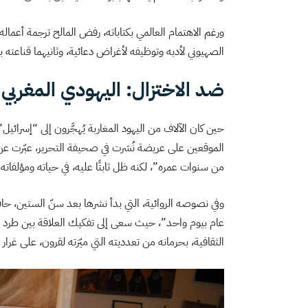
ورغم الاهتمام العالمي بكتاباته، رفض المالح ترجمة أعماله 
الصهيوني لأدبه وتوظيفه لأغراض دعائية، وثانيهما قناعته بأن
ضد الاختزال: اليهودي المغربي 
حين كان الآلاف من اليهود المغاربة يُهجَّرون إلى “إسرائ
الموقعين على عريضة نُشرت في صحيفة التحرير، عبّرت 
من سنوات عمره”، لكنه ظل ثابتًا عليه، في حياته ومؤلفاته.
وفي نصوصه الروائية، التي بدأ نشرها بعد سنّ الستين، حا
عام بيوم واحد”، حيث سعى إلى تفكيك العلاقة بين طرد 
الثقافية، بحرمانه من تعدديته التي ميّزته لقرون، على غرار