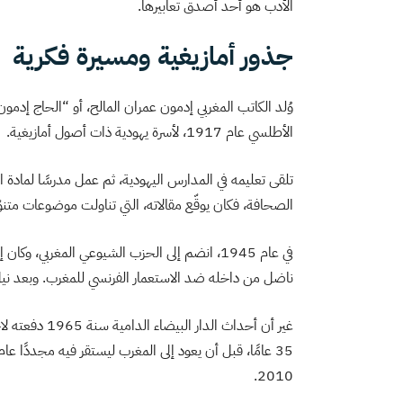
الأدب هو أحد أصدق تعابيرها.
جذور أمازيغية ومسيرة فكرية
وُلد الكاتب المغربي إدمون عمران المالح، أو “الحاج إدمون
الأطلسي عام 1917، لأسرة يهودية ذات أصول أمازيغية.
تلقى تعليمه في المدارس اليهودية، ثم عمل مدرسًا لمادة ا
الصحافة، فكان يوقّع مقالاته، التي تناولت موضوعات متن
في عام 1945، انضم إلى الحزب الشيوعي المغربي،
ناضل من داخله ضد الاستعمار الفرنسي للمغرب. وبعد نيل 
غير أن أحداث ا
2010.