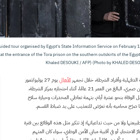
guided tour organised by Egypt's State Information Service on February 
 at the entrance of the Tora prison on the southern outskirts of the Egypt
Khaled DESOUKI / AFP) (Photo by KHALED DESO
الدقهلية وأفراد الشرطة، خلال تجمهر
الأهالي
يوم 27 يوليو/تموز
الماضي، في محيط محكمة بلقاس، احتجاجًا على وفاة أيمن صبري، البالغ من العمر 21 عامًا، أثناء احتجازه بمركز الشرطة،
و/تموز، أي قبل الوفاة بنحو عشرة أيام، بتهمة تعاطي المخدرات وحيازة سلاح
 صرّح محاميه بأنه تعرّض للتعذيب على يد ضباط القسم.
تها ولا من حيث تداعياتها؛ إذ تتكرر مثل هذه الوقائع بين فترة
لاحتجاز، أو في أقبية مباني الأمن الوطني، سواء كان المتهم