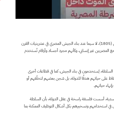
تاريخيًا، ومنذ تأسيس “مصر الحديثة” على يد محمد علي (1805)، لا سيما عند بناء الجيش المصري في عشرينيات القرن
 مع المصريين غير إنساني، وكأنهم مجرد أجساد وأرقام تُستخدم
 يد السلطة، يُستخدمون في بناء الجيش، كما في قطاعات أخرى
اظ على حياتهم هدفًا للدولة، بل سُجن بعضهم لتخلّفهم أو
إنهاء حياتهم.
لجسدية، أسست فلسفة راسخة في عقل الدولة، بأن السلطة
مل في استخدامهم وتسخيرهم بكل أشكال التوظيف الممكنة بما