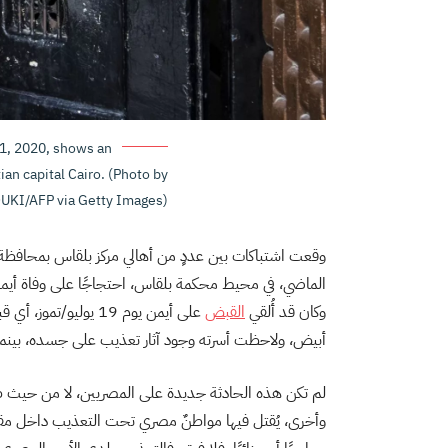
11, 2020, shows an
ian capital Cairo. (Photo by
UKI/AFP via Getty Images)
وقعت اشتباكات بين عددٍ من أهالي مركز بلقاس بمحافظة 
وكان قد أُلقي
القبض
على أيمن يوم 19 يولي
أبيض، ولاحظت أسرته وجود آثار تعذيب على جسده، بينما
لم تكن هذه الحادثة جديدة على المصريين، لا من حيث طبيع
وأخرى، يُقتل فيها مواطنٌ مصري تحت التعذيب داخل مقارّ ا