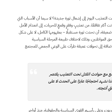
 التعذيب اليوم إلى إشعال ثورة جديدة؟ لا سيما أن الأسباب التي
ير 2011 لا تزال قائمة، بل باتت أكثر تفاقمًا، من تعذيبٍ وفقرٍ وقمعٍ للحريات، إلى انعدام الأمل
ةٍ ضعيفة، أن تحدث ثورة مستقبلًا – بمفهومها الكامل، لا على شكل
ق المواطنين، وذلك لاختلاف طبيعة المرحلة السياسية
اعية في مصر اليوم عمّا كانت عليه قبل 2011، بالإضافة إلى تحولات عميقة طرأت على الوعي الجمعي للمجتمع
ع مع حوادث القتل تحت التعذيب يقتصر
نا نشهد احتجاجًا عابرًا على الحدث لا على
ي أنتجته.
صريون، وعلى رأسهم القوى السياسية والحقوقية، منذ أواخر