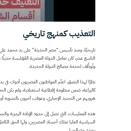
التعذيب كمنهج تاريخي
التاسع عشر، كان تعامل الدولة المصرية المُؤسَّسة حديثًا
وتُوظَّف لخدمة مصالح الدولة الجديدة.
نظرًا لهذا التصوّر، اعتُبر المواطنون المصريون أدوات في
كالزراعة، ضمن منظومة إقطاعية استعبادية، ولم يكن الحف
هروبهم من التجنيد الإجباري، وعوقب آخرون بالتشويه أو ب
هذه الممارسات، التي تصل إلى حدود الإبادة الرمزية وا
السياسية العليا تملك أجساد المصريين، ولها الحق الكا
يخدم مصالحها.