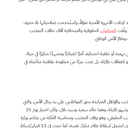
 ازدادت الأجهزة الأمنية تغوّلاً، واستُخدمت صلاحياتها بلا حدود،
 وثّقت
المنظمات
الحقوقية والصحافية آلاف حالات التعذيب
مقارّ الأمن الوطني.
 أو خلفية احتجازه، أمرًا اعتياديًا ومشهدًا متكررًا في حياة
أو انفعالات طارئة، بل غدت جزءًا من منظومة عقلانية متأصلة في
يب والإذلال المتزايدة بحق المواطنين على يد رجال الأمن، والتي
أسفرت عن مقتل شابين مصريين قبل اندلاع الثورة بأيامٍ وشهور قليلة، وهما خالد سعيد وسيد بلال، وكان اختيار يوم 25
مطلب الحقيقي، وهو وقف التعذيب ومحاسبة القَتَلة من عناصر وزارة
الداخلية، ولاحقًا توسّعت المطالب مع تنامي الزخم الشعبي لتشمل إسقاط نظام مبارك نفسه، كما حدث في 11 فبراير/شباط