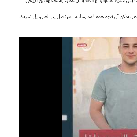
ليس سلوكًا عشوائيًا أو انفعاليًا بل عقليةٌ راسخة ومنهجٌ تاريخي.
هل يمكن أن تقود هذه الممارسات، التي تصل إلى القتل، إلى تحريك