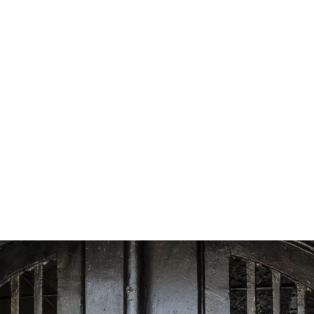
قتصاد
مجتمع
ثقافة
ملفات
معمقة
بودكاست
عذيب.. هل يوقظ الشارع المصري؟