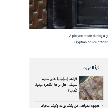
A picture taken during a 
Egyptian police officer
اقرأ المزيد
قواعد إسرائيلية على تخوم
سيناء.. هل تراها القاهرة تهديدًا
لأمنها؟
هجوم دمياط.. من يقف وراءه وكيف تتحرك