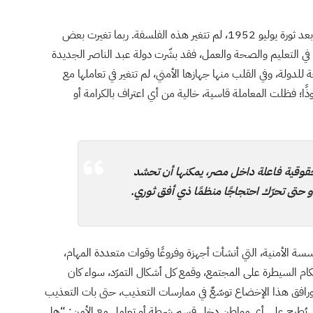
وبعد قيام الجمهورية المصرية وإنهاء حكم الباشاوات، أي بعد ثورة يوليو 1952، لم تتغير هذه الفلسفة. ربما تغيرت بعض
في التعليم والصحة والعمل، فقد بشّرت دولة عبد الناصر الجديدة
ة للدولة، وفي القلب منها جهازها الأمني، لم تتغير في تعاملها مع
ا؛ فظلت المعاملة قاسية، خالية من أي اعتراف بالكرامة أو
 حقوقية فاعلة داخل مصر، يمكنها أن تحشد
حتى تحرّك احتجاجًا منظمًا ذي أفق ثوري.
ة الأمنية، التي أنشأت أجهزة وفروعًا وقوات متعددة المهام،
ام السيطرة على المجتمع، وقمع كل أشكال التمرّد، سواء كان
ة، ورافق هذا الإخضاع توسّعٌ في ممارسات التعذيب، حتى بات التعذيب
 يُطرح على أي مواطن دخل قسم شرطة أو تعامل مع الأمن: “هل