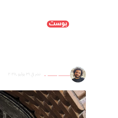
الرئيسية
سياسة
ا
استمرار القتل تحت الت
أحمد عبد الحليم
نشر في ٣١ يوليو ,٢٠٢٥