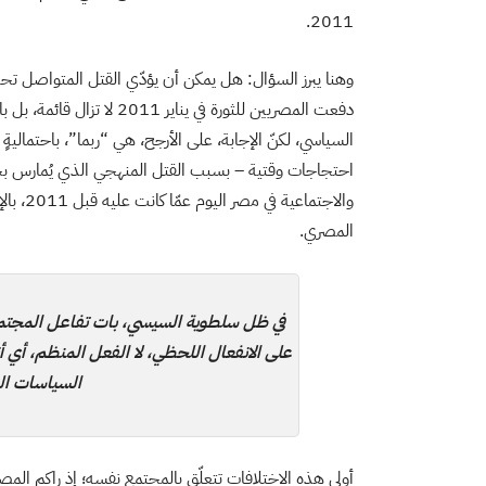
2011.
وهنا يبرز السؤال: هل يمكن أن يؤدّي القتل المتواصل تحت
دفعت المصريين للثورة في ينا
السياسي، لكنّ الإجابة، على الأرجح، هي “ربما”، باحتمالي
احتجاجات وقتية – بسبب القتل المنهجي الذي يُمارس بح
والاجتم
المصري.
في ظل سلطوية السيسي، بات تفاعل المجتم
على الانفعال اللحظي، لا الفعل المنظم، أي أن
السياسات الت
أولى هذه الاختلافات تتعلّق بالمجتمع نفسه؛ إذ راكم الم