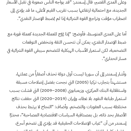
وعلى المدى القصير، قال إسمندر: “قد يواجه الناس صعوبة في تقبل الأسعار
الجديدة، مع احتمالية ارتفاعها بسبب تقريب القيم لأعلى، ما قد يؤدي إلى
اضطراب مؤقت وتراجع القوة الشرائية إذا لم يُضبط الإصدار النقدي”.
أما على المدى المتوسط، فأوضح: “إذا رُوّج للعملة الجديدة كعملة قوية مع
ضبط الإصدار النقدي، يمكن أن تتحسن الثقة وتنخفض التوقعات
التضخمية، لكن استمرار الأسباب الهيكلية للتضخم سيبقي القوة الشرائية في
مسار انحداري”.
وأشار إسمندر إلى أن سوريا ليست أول دولة تحذف أصفاراً من عملتها،
مستشهداً بتجارب تركيا (2005) التي نجحت بفضل إصلاحات مسبقة
واستقلالية البنك المركزي، وزيمبابوي (2008–2009) التي فشلت بسبب
استمرار طباعة النقود بلا غطاء، وإيران (2019–2020) التي حققت نتائج
مختلطة بسبب العقوبات والتضخم. وأضاف: “النجاح لا يرتبط بحذف
الأصفار بحد ذاته، بل بمصداقية السياسات الاقتصادية المصاحبة”، محذرًا
إسمندر من أن “غياب الإصلاحات الحقيقية قد يؤدي إلى تضخم أسرع،