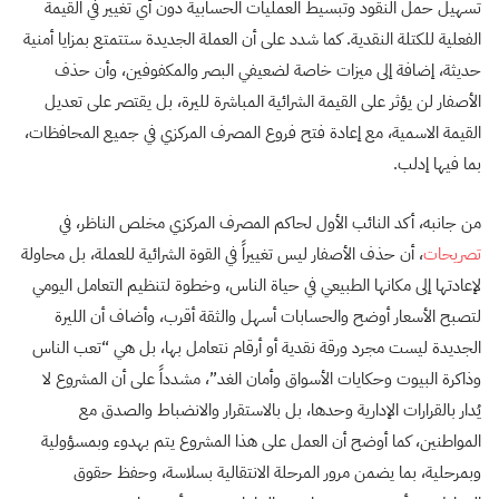
تسهيل حمل النقود وتبسيط العمليات الحسابية دون أي تغيير في القيمة
الفعلية للكتلة النقدية. كما شدد على أن العملة الجديدة ستتمتع بمزايا أمنية
حديثة، إضافة إلى ميزات خاصة لضعيفي البصر والمكفوفين، وأن حذف
الأصفار لن يؤثر على القيمة الشرائية المباشرة لليرة، بل يقتصر على تعديل
القيمة الاسمية، مع إعادة فتح فروع المصرف المركزي في جميع المحافظات،
بما فيها إدلب.
من جانبه، أكد النائب الأول لحاكم المصرف المركزي مخلص الناظر، في
تصريحات
، أن حذف الأصفار ليس تغييراً في القوة الشرائية للعملة، بل محاولة
لإعادتها إلى مكانها الطبيعي في حياة الناس، وخطوة لتنظيم التعامل اليومي
لتصبح الأسعار أوضح والحسابات أسهل والثقة أقرب، وأضاف أن الليرة
الجديدة ليست مجرد ورقة نقدية أو أرقام نتعامل بها، بل هي “تعب الناس
وذاكرة البيوت وحكايات الأسواق وأمان الغد”، مشدداً على أن المشروع لا
يُدار بالقرارات الإدارية وحدها، بل بالاستقرار والانضباط والصدق مع
المواطنين، كما أوضح أن العمل على هذا المشروع يتم بهدوء وبمسؤولية
وبمرحلية، بما يضمن مرور المرحلة الانتقالية بسلاسة، وحفظ حقوق