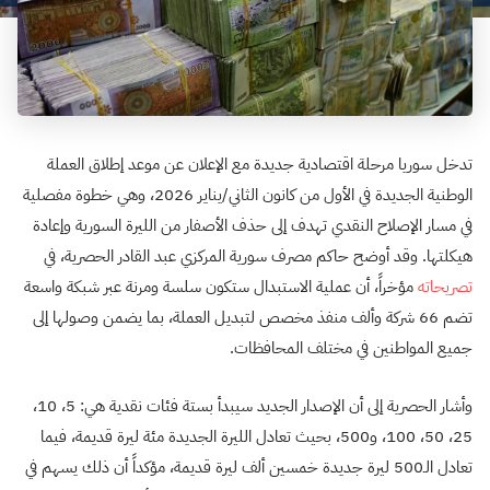
تدخل سوريا مرحلة اقتصادية جديدة مع الإعلان عن موعد إطلاق العملة
الوطنية الجديدة في الأول من كانون الثاني/يناير 2026، وهي خطوة مفصلية
في مسار الإصلاح النقدي تهدف إلى حذف الأصفار من الليرة السورية وإعادة
هيكلتها. وقد أوضح حاكم مصرف سورية المركزي عبد القادر الحصرية، في
تصريحاته
مؤخراً، أن عملية الاستبدال ستكون سلسة ومرنة عبر شبكة واسعة
تضم 66 شركة وألف منفذ مخصص لتبديل العملة، بما يضمن وصولها إلى
جميع المواطنين في مختلف المحافظات.
وأشار الحصرية إلى أن الإصدار الجديد سيبدأ بستة فئات نقدية هي: 5، 10،
25، 50، 100، و500، بحيث تعادل الليرة الجديدة مئة ليرة قديمة، فيما
تعادل الـ500 ليرة جديدة خمسين ألف ليرة قديمة، مؤكداً أن ذلك يسهم في