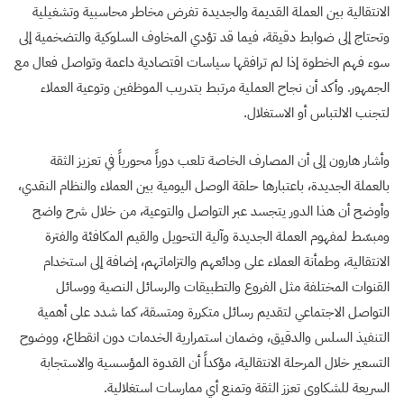
الانتقالية بين العملة القديمة والجديدة تفرض مخاطر محاسبية وتشغيلية
وتحتاج إلى ضوابط دقيقة، فيما قد تؤدي المخاوف السلوكية والتضخمية إلى
سوء فهم الخطوة إذا لم ترافقها سياسات اقتصادية داعمة وتواصل فعال مع
الجمهور. وأكد أن نجاح العملية مرتبط بتدريب الموظفين وتوعية العملاء
لتجنب الالتباس أو الاستغلال.
وأشار هارون إلى أن المصارف الخاصة تلعب دوراً محورياً في تعزيز الثقة
بالعملة الجديدة، باعتبارها حلقة الوصل اليومية بين العملاء والنظام النقدي،
وأوضح أن هذا الدور يتجسد عبر التواصل والتوعية، من خلال شرح واضح
ومبسّط لمفهوم العملة الجديدة وآلية التحويل والقيم المكافئة والفترة
الانتقالية، وطمأنة العملاء على ودائعهم والتزاماتهم، إضافة إلى استخدام
القنوات المختلفة مثل الفروع والتطبيقات والرسائل النصية ووسائل
التواصل الاجتماعي لتقديم رسائل متكررة ومتسقة، كما شدد على أهمية
التنفيذ السلس والدقيق، وضمان استمرارية الخدمات دون انقطاع، ووضوح
التسعير خلال المرحلة الانتقالية، مؤكداً أن القدوة المؤسسية والاستجابة
السريعة للشكاوى تعزز الثقة وتمنع أي ممارسات استغلالية.