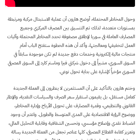
وحول المخاطر المحتملة، أوضح هارون أن عملية الاستبدال مركبة ومرتبطة
بمستويات متعددة، لذلك تم التنسيق بين المصرف المركزي وجميع
المصارف العاملة في سوريا لإطلاق مصفوفة تحدد المخاطر المحتملة وآليات
العمل لتخفيفها ومعالجتها، وأكد أن هذه الخطوة ستفتح الباب أمام
منتجات مالية إلكترونية وخدمات دفع جديدة لم تكن موجودة سابقاً في
السوق السوري، مشيراً إلى دخول شركتي فيزا وماستر كارد إلى السوق المصرفي
السوري مؤخراً كإشارة على بداية تحول نوعي.
وختم هارون بالتأكيد على أن المستثمرين لا ينظرون إلى العملة الجديدة
كعامل مستقل، بل يقيمون استقرار سعر الصرف والسياسات النقدية، والإطار
القانوني والتنظيمي، وقدرة المصارف على تحويل الأرباح وإدارة المخاطر،
ووضوح الرؤية الاقتصادية على المدى المتوسط والطويل. واعتبر أن وجود
انضباط نقدي وإصلاح مؤسسي، وتحسين الشفافية وقابلية التحليل المالي،
وتعزيز كفاءة القطاع المصرفي، كلها عناصر تجعل من العملة الجديدة رسالة