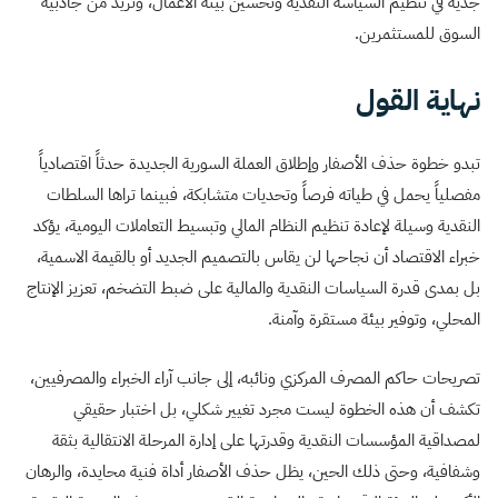
جدية في تنظيم السياسة النقدية وتحسين بيئة الأعمال، وتزيد من جاذبية
السوق للمستثمرين.
نهاية القول
تبدو خطوة حذف الأصفار وإطلاق العملة السورية الجديدة حدثاً اقتصادياً
مفصلياً يحمل في طياته فرصاً وتحديات متشابكة، فبينما تراها السلطات
النقدية وسيلة لإعادة تنظيم النظام المالي وتبسيط التعاملات اليومية، يؤكد
خبراء الاقتصاد أن نجاحها لن يقاس بالتصميم الجديد أو بالقيمة الاسمية،
بل بمدى قدرة السياسات النقدية والمالية على ضبط التضخم، تعزيز الإنتاج
المحلي، وتوفير بيئة مستقرة وآمنة.
تصريحات حاكم المصرف المركزي ونائبه، إلى جانب آراء الخبراء والمصرفيين،
تكشف أن هذه الخطوة ليست مجرد تغيير شكلي، بل اختبار حقيقي
لمصداقية المؤسسات النقدية وقدرتها على إدارة المرحلة الانتقالية بثقة
وشفافية،
وحتى ذلك الحين، يظل حذف الأصفار أداة فنية محايدة، والرهان