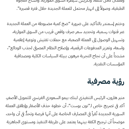
وفقدان كامل للثقة، وتكريس سيطرة السوق الموازية، واتساع الفجوة
الطبقية، وصولاً إلى انهيار محتمل للعملة الجديدة خلال فترة قصيرة”.
وختم إسمندر بالتأكيد على ضرورة “ضخ كمية مضبوطة من العملة الجديدة
عبر قنوات رسمية، وتحديد سعر صرف واقعي قريب من السوق الموازية،
وتسهيل الوصول إلى العملة الصعبة، مع حملات تفتيش وتوعية إعلامية
واسعة، وتعزيز المدفوعات الرقمية، وإصلاح النظام المصرفي لجذب الودائع”،
مشدداً على أن نجاح التجربة مرهون ببيئة السياسات الكلية ومصداقية
المؤسسات النقدية.
رؤية مصرفية
منير هارون، الرئيس التنفيذي لبنك بيمو السعودي الفرنسي للتمويل الأصغر،
أكد في تصريح خاص لـ”نون بوست”، أن خطوة حذف الأصفار وإطلاق العملة
السورية الجديدة تُقرأ في المصارف الخاصة على أنها فرصة وتحدٍّ في آن واحد،
موضحاً أن ترجيح الكفة بينهما يعتمد على طريقة التنفيذ ومستوى الجاهزية