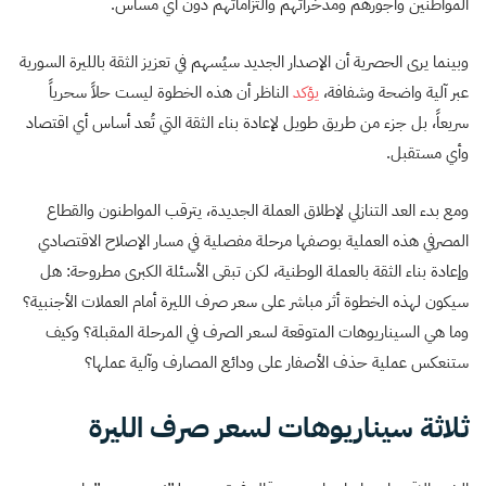
المواطنين وأجورهم ومدخراتهم والتزاماتهم دون أي مساس.
وبينما يرى الحصرية أن الإصدار الجديد سيُسهم في تعزيز الثقة بالليرة السورية
عبر آلية واضحة وشفافة،
يؤكد
الناظر أن هذه الخطوة ليست حلاً سحرياً
سريعاً، بل جزء من طريق طويل لإعادة بناء الثقة التي تُعد أساس أي اقتصاد
وأي مستقبل.
ومع بدء العد التنازلي لإطلاق العملة الجديدة، يترقب المواطنون والقطاع
المصرفي هذه العملية بوصفها مرحلة مفصلية في مسار الإصلاح الاقتصادي
وإعادة بناء الثقة بالعملة الوطنية،
لكن تبقى الأسئلة الكبرى مطروحة: هل
سيكون لهذه الخطوة أثر مباشر على سعر صرف الليرة أمام العملات الأجنبية؟
وما هي السيناريوهات المتوقعة لسعر الصرف في المرحلة المقبلة؟ وكيف
ستنعكس عملية حذف الأصفار على ودائع المصارف وآلية عملها؟
ثلاثة سيناريوهات لسعر صرف الليرة