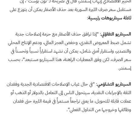
الخبير الاقتصادي إيهاب إسمندر، قال في تصريحه لـ”نون بوست”، إن
مستقبل سعر صرف الليرة السورية بعد حذف الأصفار يمكن أن يتوزع على
ثلاثة سيناريوهات رئيسية
:
السيناريو التفاؤلي
: “إذا ترافق حذف الأصفار مع حزمة إصلاحات جدية
تشمل ضبط المعروض النقدي، وخفض العجز المالي، ودعم الإنتاج المحلي
والتصدير، واستقرار أمني شامل، يمكن أن نشهد استقراراً نسبياً وتحسناً في
سعر الصرف، لكن وفق المعطيات الراهنة، هذا السيناريو مستبعد”، بحسب
إسمندر.
السيناريو التشاؤمي
: “في حال غياب الإصلاحات الاقتصادية الجدية وفقدان
الثقة بالإجراءات النقدية، سيتحول الناس إلى التعامل بالدولار أو الذهب أو
عملات قابلة للتحويل، ما يعني تراجعاً مستمراً في قيمة الليرة حتى فقدان
وظائفها وخروجها من التداول الفعلي”.