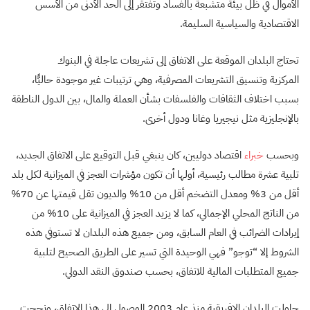
الأموال في ظل بيئة متشبعة بالفساد وتفتقر إلى الحد الأدنى من الأسس
الاقتصادية والسياسية السليمة.
تحتاج البلدان الموقعة على الاتفاق إلى تشريعات عاجلة في البنوك
المركزية وتنسيق التشريعات المصرفية، وهي ترتيبات غير موجودة حاليًّا،
بسبب اختلاف الثقافات والفلسفات بشأن العملة والمال، بين الدول الناطقة
بالإنجليزية مثل نيجيريا وغانا ودول أخرى.
وبحسب
خبراء
اقتصاد دوليين، كان ينبغي قبل التوقيع على الاتفاق الجديد،
تلبية عشرة مطالب رئيسية، أولها أن تكون مؤشرات العجز في الميزانية لكل بلد
أقل من 3% ومعدل التضخم أقل من 10% والديون تقل قيمتها عن 70%
من الناتج المحلي الإجمالي، كما لا يزيد العجز في الميزانية على 10% من
إيرادات الضرائب في العام السابق، ومن جميع هذه البلدان لا تستوفي هذه
الشروط إلا “توجو” فهي الوحيدة التي تسير على الطريق الصحيح لتلبية
جميع المتطلبات المالية للاتفاق، بحسب صندوق النقد الدولي.
حاولت البلدان الإفريقية منذ عام 2003 الوصول إلى هذا الاتفاق، ونجحت