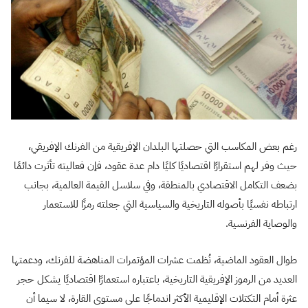
رغم بعض المكاسب التي حصلتها البلدان الإفريقية من الفرنك الإفريقي،
حيث وفر لهم استقرارًا اقتصاديًا كليًا دام عدة عقود، فإن فعاليته تأثرت دائمًا
بضعف التكامل الاقتصادي بالمنطقة، وفي سلاسل القيمة العالمية، بجانب
ارتباطه نفسيًا بأصوله التاريخية والسياسية التي جعلته رمزًا للاستعمار
والوصاية الفرنسية.
طوال العقود الماضية، نُظمت عشرات المؤتمرات المناهضة للفرنك، ودعمتها
العديد من الرموز الإفريقية التاريخية، باعتباره استعمارًا اقتصاديًا يشكل حجر
عثرة أمام التكتلات الإقليمية الأكثر اندماجًا على مستوى القارة، لا سيما أن