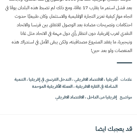
بعد فشل استمر ما يقارب 17 عامًا، ومع ذلك لم تضبط هذه البلدان يومًا في
اتجاه موازٍ كيفية تعزيز التجارة الإقليمية والاستثمار، وكان طبيعيًا حدوث
احتكامات وتصريحات مضادة بعد الوصول للاتفاق بين فرنسا والاتحاد
النقدي لغرب إفريقيا، دون انتظار رأي دول مهمة في الاتحاد مثل غانا
ونيجيريا، ما يفقد المشروع مصداقيته، ولكن يبقى الأمل في استدراك هذه
المنغصات ولو بعد حين!
علامات
أفريقيا
،
الاقتصاد الافريقي
،
التدخل الفرنسي في إفريقيا
،
التنمية
الشاملة في القارة الافريقية
،
العملة الأفريقية الموحدة
مواضيع
إفريقيا من الداخل
،
الاقتصاد الافريقي
قد يعجبك ايضا