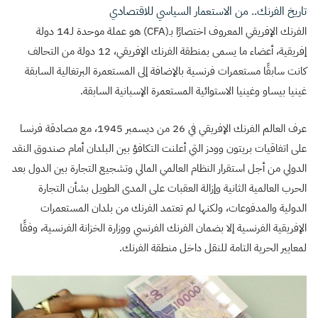
تاريخ الفرنك.. من الاستعمار السياسي للاقتصادي
الفرنك الإفريقي المعروف اختصارًا بـ(CFA) هو عملة موحدة لـ14 دولة
إفريقية، أعضاء ما يسمى بمنطقة الفرنك الإفريقي، 12 دولة من التحالف
كانت سابقًا مستعمرات فرنسية بالإضافة إلى المستعمرة البرتغالية السابقة
غينيا بيساو وغينيا الاستوائية المستعمرة الإسبانية السابقة.
عرف العالم الفرنك الإفريقي في 26 من ديسمبر 1945، مع مصادقة فرنسا
على اتفاقيات بريتون وودز التي أعلنت التكافؤ بين البلدان أمام صندوق النقد
الدولي من أجل استقرار النظام العالمي المالي وتشجيع التجارة بين الدول بعد
الحرب العالمية الثانية وإزالة العقبات على المدى الطويل بشأن التجارة
الدولية والمدفوعات، ولكنها لم تعتمد الفرنك من بلدان المستعمرات
الإفريقية الفرنسية إلا بضمان الفرنك الفرنسي ووزارة الخزانة الفرنسية، وفقًا
لمعايير الحرية التامة للنقل داخل منطقة الفرنك.