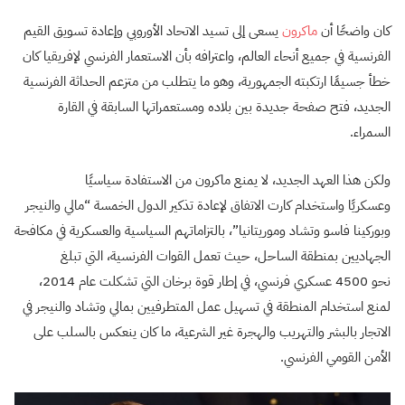
كان واضحًا أن
ماكرون
يسعى إلى تسيد الاتحاد الأوروبي وإعادة تسويق القيم
الفرنسية في جميع أنحاء العالم، واعترافه بأن الاستعمار الفرنسي لإفريقيا كان
خطأ جسيمًا ارتكبته الجمهورية، وهو ما يتطلب من متزعم الحداثة الفرنسية
الجديد، فتح صفحة جديدة بين بلاده ومستعمراتها السابقة في القارة
السمراء.
ولكن هذا العهد الجديد، لا يمنع ماكرون من الاستفادة سياسيًا
وعسكريًا واستخدام كارت الاتفاق لإعادة تذكير الدول الخمسة “مالي والنيجر
وبوركينا فاسو وتشاد وموريتانيا”، بالتزاماتهم السياسية والعسكرية في مكافحة
الجهاديين بمنطقة الساحل، حيث تعمل القوات الفرنسية، التي تبلغ
نحو 4500 عسكري فرنسي، في إطار قوة برخان التي تشكلت عام 2014،
لمنع استخدام المنطقة في تسهيل عمل المتطرفيين بمالي وتشاد والنيجر في
الاتجار بالبشر والتهريب والهجرة غير الشرعية، ما كان ينعكس بالسلب على
الأمن القومي الفرنسي.