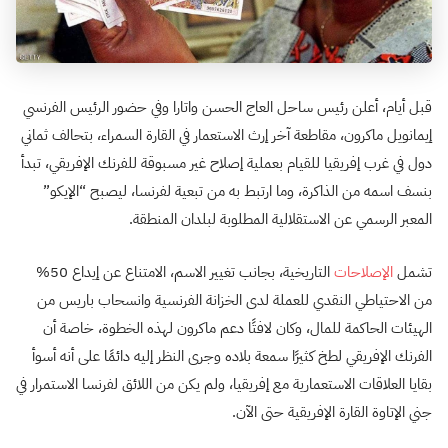
قبل أيام، أعلن رئيس ساحل العاج الحسن واتارا وفي حضور الرئيس الفرنسي
إيمانويل ماكرون، مقاطعة آخر إرث الاستعمار في القارة السمراء، بتحالف ثماني
دول في غرب إفريقيا للقيام بعملية إصلاح غير مسبوقة للفرنك الإفريقي، تبدأ
بنسف اسمه من الذاكرة، وما ارتبط به من تبعية لفرنسا، ليصبح “الإيكو”
المعبر الرسمي عن الاستقلالية المطلوبة لبلدان المنطقة.
تشمل
الإصلاحات
التاريخية، بجانب تغيير الاسم، الامتناع عن إيداع 50%
من الاحتياطي النقدي للعملة لدى الخزانة الفرنسية وانسحاب باريس من
الهيئات الحاكمة للمال، وكان لافتًا دعم ماكرون لهذه الخطوة، خاصة أن
الفرنك الإفريقي لطخ كثيرًا سمعة بلاده وجرى النظر إليه دائمًا على أنه أسوأ
بقايا العلاقات الاستعمارية مع إفريقيا، ولم يكن من اللائق لفرنسا الاستمرار في
جني الإتاوة القارة الإفريقية حتى الآن.