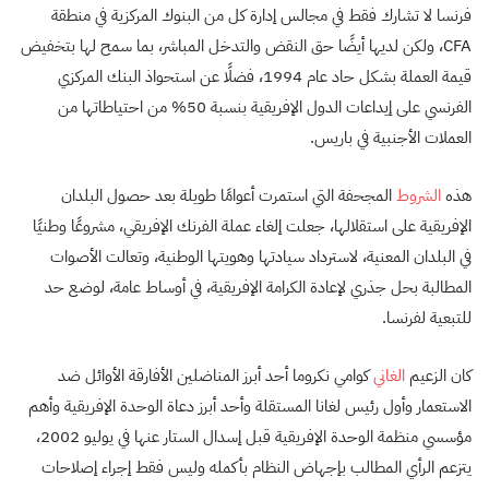
فرنسا لا تشارك فقط في مجالس إدارة كل من البنوك المركزية في منطقة
CFA، ولكن لديها أيضًا حق النقض والتدخل المباشر، بما سمح لها بتخفيض
قيمة العملة بشكل حاد عام 1994، فضلًا عن استحواذ البنك المركزي
الفرنسي على إيداعات الدول الإفريقية بنسبة 50% من احتياطاتها من
العملات الأجنبية في باريس.
هذه
الشروط
المجحفة التي استمرت أعوامًا طويلة بعد حصول البلدان
الإفريقية على استقلالها، جعلت إلغاء عملة الفرنك الإفريقي، مشروعًا وطنيًا
في البلدان المعنية، لاسترداد سيادتها وهويتها الوطنية، وتعالت الأصوات
المطالبة بحل جذري لإعادة الكرامة الإفريقية، في أوساط عامة، لوضع حد
للتبعية لفرنسا.
كان الزعيم
الغاني
كوامي نكروما أحد أبرز المناضلين الأفارقة الأوائل ضد
الاستعمار وأول رئيس لغانا المستقلة وأحد أبرز دعاة الوحدة الإفريقية وأهم
مؤسسي منظمة الوحدة الإفريقية قبل إسدال الستار عنها في يوليو 2002،
يتزعم الرأي المطالب بإجهاض النظام بأكمله وليس فقط إجراء إصلاحات