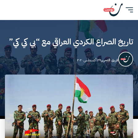
تاريخ الصراع الكردي العراقي مع “بي كي كي”
فريق التحرير
٢٩ أغسطس ٢٠٢٠