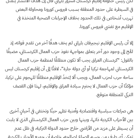
لكن رئيس حكومة إقليم كردستان مسرور بارزاني قال إن هدف الانتشار يتمثل
في السيطرة على حدود المنطقة بسبب فيروس كورونا ومحاولة البعض
تهريب أشخاص في تلك الحدود بخلاف الإجراءات الصحية المتخذة في
الإقليم مع تفشي فيروس كورونا.
إلا أن رئيس الإقليم نيجيرفان بارزاني لم يخف هدفًا آخر من تقدم قواته، إذ
لمَّح إلى وجود دور آخر يتعلق بمواجهة نفوذ حزب العمال الكردستاني، مضيفًا
بالقول: “كردستان العراق يجب ألا تكون منطلقًا لمنظمة حزب العمال
الكردستاني لمهاجمة تركيا أو أي دولة جارة”، لافتًا إلى أن إقليم كردستان ليس
ساحة حرب لحزب العمال، ويجب ألا يُتخذَ الإقليم منطلقًا للهجوم على تركيا،
مؤكدًا أن حزب العمال لا يحترم سيادة العراق والإقليم، لهذا فإن القصف
التركي للمنطقة متوقع.
هي صراعات سياسية واقتصادية وأمنية تظهر حينًا وتختفي في أحيانٍ أخرى
بين الأحزاب الكردية ذاتها، وبينها وبين حزب العمال الكردستاني الذي لا يلبث
أن يسيطر على مزيد من الأراضي خارج حدود الدولة التركية، في ظل عدم
تمكن أي طرف من حسم الصراع لصالحه، خاصة أن جميع الأحزاب الكردية