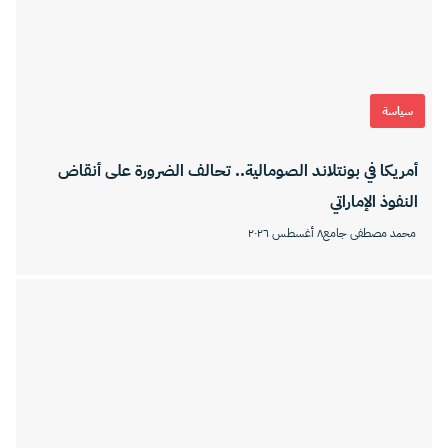
سياسة
أمريكا في بونتلاند الصومالية.. تحالف الضرورة على أنقاض
النفوذ الإماراتي
محمد مصطفى جامع
٨ أغسطس ٢٠٢٦