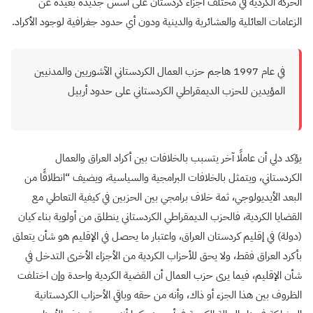
الحركة الكردية في مختلف أجزاء كردستان على أسس جديدة بعيدة عن
الزعامات العائلية والعشائرية والدينية ودون أي حدود جغرافية لوجود الأكراد.
في عام 1997 هاجم حزب العمال الكردستاني الآشوريين والمدنيين
المؤيدين للحزب الديمقراطي الكردستاني على حدود أربيل
يؤكد دلي أن عاملًا آخر يتسبب بالخلافات بين أكراد العراق والعمال
الكردستاني، ويتمثل بالخلافات البرامجية والسياسية، ويضيف “انطلاقًا من
البعد الأيديولوجي، ثمة خلاف برامجي بين الحزبين في كيفية التعاطي مع
القضايا الكردية، فالحزب الديمقراطي الكردستاني ينطلق من أولوية بناء كيان
(دولة) في إقليم كردستان العراق، واعتبار ما يحصل في الإقليم هو شأن يتعلق
بأكرد العراق فقط، ولا يحق للأحزاب الكردية من الأجزاء الأخرى التدخل في
شأن الإقليم، فيما يرى حزب العمال أن القضية الكردية واحدة وإن اختلفت
الظروف بين هذا الجزء أو ذاك، وأنه من حقه وباقي الأحزاب الكردستانية