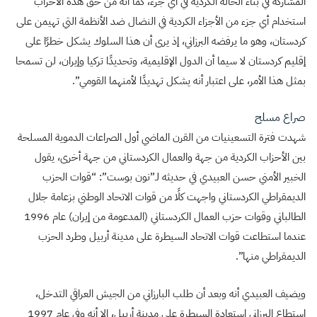
المشاركة في بناء الحالة الكردية في أي جزء، كما أنه من حق هذه الأحزاب
استخدام أي جزء من الأجزاء الكردية في النضال ضد الأنظمة التي تهيمن على
كردستان، وهو ما يرفضه البرزاني، إذ يرى أن هذا السلوك يشكل خطرًا على
إقليم كردستان لا سيما أن الدول الإقليمية، وتحديدًا تركيا وإيران، لن تسمحا
بمثل هذا الأمر، على اعتبار أنه يشكل تهديدًا لأمنهما القومي”.
صراع مسلح
شهدت فترة التسعينيات من القرن الماضي أول الصراعات الدموية المسلحة
بين الأحزاب الكردية من جهة والعمال الكردستاني من جهة أخرى، يقول
الخبير الأمني حسن العبيدي في حديثه لـ”نون بوست”: “قوات الحزب
الديمقراطي الكردستاني واجهت كلًا من قوات الاتحاد الوطني بزعامة جلال
الطالباني وقوات حزب العمال الكردستاني (المدعومة من إيران) عام 1996
عندما استطاعت قوات الاتحاد السيطرة على مدينة أربيل وطرد الحزب
الديمقراطي منها”.
ويضيف العبيدي أنه وبعد أن طلب البارزاني من الجيش العراقي التدخل،
استطاع البرزاني استعادة السيطرة على مدينة أربيل، إلا أنه وفي عام 1997