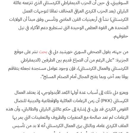
السوفييتي، في حين أن الحزب الديمقراطي الكردستاني الذي تتزعمه عائلة
البارزاني (يعد الحزب الكردي العراقي المخالف تمامًا لتوجهات العمل
الكردستاني) نشأ في أربعينيات القرن الماضي وتأسس وفق مبدأ أن الولايات
المتحدة هي القوة العظمى الوحيدة التي تستطيع دعم الأكراد في نيل
حقوقهم.
من جهته، يقول الصحفي السوري خورشيد دلي في
بحث
نشر على موقع
الجزيرة: “على الرغم من أن الصراع قديم بين الطرفين (الديمقراطي
الكردستاني والعمال الكردستاني)، فإن وجود عوامل مستجدة تجعله يتفاقم
يومًا بعد آخر، وبما يفتح المجال أمام الصدام المسلح”.
ويعزو دلي ذلك إلى أسباب عدة أولها البُعد الأيدولوجي، إذ يعتقد العمال
الكرستاني (PKK) أن زمن الزعامات العائلية والإقطاعية والدينية للنضال
القومي الكردي قد ولى، في إشارة إلى حكم عائلتي البارزاني والطالباني، وأن هذه
الزعامات لم تعد صالحة مع المتغيرات والظروف والتعقيدات التي يمر بها
الملف الكردي عامة، وبالتالي يرى العمال الكردستاني أنه لا بد من تأسيس