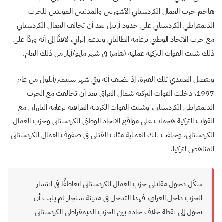
هاجم حزب العمال الكردستاني الآشوريين والمدنيين المؤيدين للحزب
الديمقراطي الكردستاني على حدود أربيل بعد أن تحالف العمال الكردستاني
مع حزب الاتحاد الوطني بزعامة الطالباني وبدعم إيراني، لافتًا إلى أنه وردًا على
ذلك شنت القوات التركية عملية (هامر) في شهر مايو/أيار من ذلك العام.
ويفصل العبيدي تلك الفترة، إذ يضيف أنه وفي شهر سبتمبر/أيلول من عام
1997، دخلت القوات التركية شمال العراق بعد أن تحالفت مع الحزب
الديمقراطي الكردستاني، وشنت القوات الكردية العراقية بزعامة البارزاني مع
القوات التركية هجمات على مواقع الاتحاد الوطني الكردستاني وحزب العمال
الكردستاني، وخلفت تلك العملية مئات القتلى في صفوف العمال الكردستاني
المناهض لتركيا.
شكّل دخول مقاتلي حزب العمال الكردستاني انعاطفًا في انتشار
الحزب داخل العراق، فهذا التدخل في مدينة سنجار لم يلبث أن
تحول إلى نقطة خلاف حادة بين الحزب الديمقراطي الكردستاني