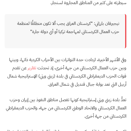
سيطرته على كثير من المناطق المجاروة لسنجار.
نيجيرفان بارزاني: “كردستان العراق يجب ألا تكون منطلقًا لمنظمة
حزب العمال الكردستاني لمهاجمة تركيا أو أي دولة جارة”
وفي الأشهر الأخيرة، ازدادت حدة التواترات بين الأحزاب الكردية ذاتها، وبينها
وبين حزب العمال الكردستاني من جهة أخرى، إذ تحدثت
تقارير
عن تقدم
قوات الحزب الديمقراطي الكردستاني في بلدة (زيني ورتي) الإستراتيجية شمال
أربيل التي تعد بوابة جبال قنديل في شمال العراق.
تعدُّ بلدة زيني ورتي إستراتيجية كونها تفصل مناطق النفوذ بين إيران وحزب
العمال الكردستاني والاتحاد الوطني الكردستاني من جهة، والحزب الديمقراطي
الكردستاني من جهة أخرى.