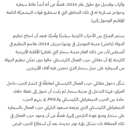
والزاب وقنديل مع حلول عام 2016، فضلًا عن أنه أنشأ نقاط سيطرة
وحواجز عسكرية له في تلك المناطق التي لا تستطيع قوات البيشمركة التابعة
للإقليم الوصول إليها.
يستمر الصراع بين الأحزاب الكردية سياسيًا وأمنيًا، فبعد أن اجتاح تنظيم
الدولة (داعش) مدينة الموصل في يونيو/حزيران 2014، هاجم التنظيم في
أغسطس/آب من ذلك العام مدينة سنجار التي تقطنها الأقلية الأيزيدية
الكردية، إلا أن مقاتلي حزب العمال الكردستاني حالوا دون تمكن تنظيم الدولة
من السيطرة على جبل سنجار الذي تحصن فيه آلاف الأيزيدين.
شكّل دخول مقاتلي حزب العمال الكردستاني انعاطفًا في انتشار الحزب داخل
العراق، فهذا التدخل في مدينة سنجار لم يلبث أن تحول إلى نقطة خلاف
حادة بين الحزب الديمقراطي الكردستاني والـPKK، إذ يتهم الحزب
الديمقراطي الكردستاني الذي يتزعمه مسعود البارزاني حزب العمال بالسيطرة
على سنجار ومنع عودة النازحين إليها، فضلًا عن أن وجود حزب العمال في
تلك المنطقة بات يشكل بؤرة توتر جديدة، بعد أن استطاع الحزب فرض