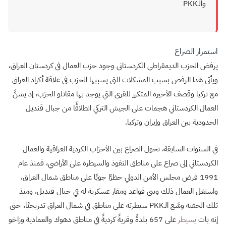
والـPKK
استمرار الصراع
يرفض الحزب الديمقراطي الكردستاني وجود حزب العمال في كردستان العراق،
ويأتي هذا الرفض بسبب المشكلات التي يسببها الحزب في علاقة أكراد العراق
مع تركيا وقصف الأخيرة المتكرر للقرى التي يوجد بها مقاتلو الحزب، إذ يشنَّ
العمال الكردستاني هجمات على الجيش التركي انطلاقًا من جبال قنديل
الحدودية بين العراق وإيران وتركيا.
في السنوات السابقة، تحول الصراع بين الأحزاب الكردية العراقية والعمال
الكردستاني إلى صراع على مناطق النفوذ والسيطرة على الأراضي، فمنذ عام
1991 فرض مجلس الأمن الدولي حظرًا جويًا على مناطق شمال العراق،
واستغل العمال ذلك وبنى قواعد ومقار عسكرية له في جبال قنديل، ومنذ
تلك الحقبة وسَّع الـPKK سيطرته على مناطق في شمال العراق تدريجيًا، حتى
إنه بات
يسيطر
على 657 بلدةً وقريةً كرديةً في مناطق دهوك والعمادية وزاخو