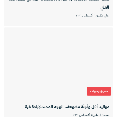
الغني
علي مكسور
٦ أغسطس ٢٠٢٦
حقوق وحريات
مواليد أقل وأجنّة مشوهة.. الوجه الممتد لإبادة غزة
محمد النعامي
٥ أغسطس ٢٠٢٦