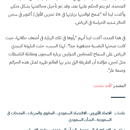
المتحدة. لم يتم الحكم عليها بعد، وقد تم تأجيل محاكمتها بشكل متكرر.
وأكدت لينا أنه “سُمح لوالديها بزيارتها في 26 تشرين الأول/ أكتوبر في سجن
الحائر شديد الحراسة في الرياض.
في هذا الصدد، أكدت لينا أنهم “رأوها في تلك الزيارة في أضعف حالاتها، حيث
كانت صحتها النفسية متدهورة جدا”. لهذا السبب، حثت البارونة كينيدي
الرياض على السماح للمحامين الدوليين بزيارة السجون ومقابلة الناشطات
مثل لجين، مؤكدة أن الطريقة التي يدير بها العالم ظهره لمثل هذه الجرائم
وصمة عار”.
المصدر:
الأند بندنت
علامات
الاتحاد الأوروبي
،
الاقتصاد السعودي
،
الحقوق والحريات
،
الخدمات في
السعودية
،
الشأن السعودي
مواضيع
الإصلاح في السعودية
،
الشأن السعودي
،
حقوق الإنسان