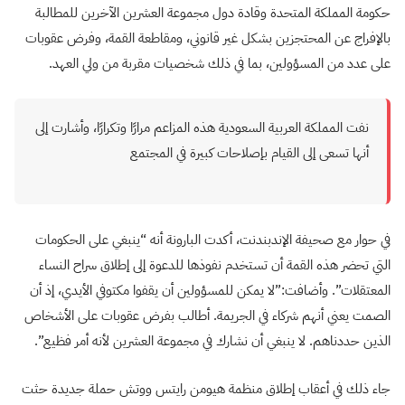
حكومة المملكة المتحدة وقادة دول مجموعة العشرين الآخرين للمطالبة
بالإفراج عن المحتجزين بشكل غير قانوني، ومقاطعة القمة، وفرض عقوبات
على عدد من المسؤولين، بما في ذلك شخصيات مقربة من ولي العهد.
نفت المملكة العربية السعودية هذه المزاعم مرارًا وتكرارًا، وأشارت إلى
أنها تسعى إلى القيام بإصلاحات كبيرة في المجتمع
في حوار مع صحيفة الإندبندنت، أكدت البارونة أنه “ينبغي على الحكومات
التي تحضر هذه القمة أن تستخدم نفوذها للدعوة إلى إطلاق سراح النساء
المعتقلات”. وأضافت:”لا يمكن للمسؤولين أن يقفوا مكتوفي الأيدي، إذ أن
الصمت يعني أنهم شركاء في الجريمة. أطالب بفرض عقوبات على الأشخاص
الذين حددناهم. لا ينبغي أن نشارك في مجموعة العشرين لأنه أمر فظيع”.
جاء ذلك في أعقاب إطلاق منظمة هيومن رايتس ووتش حملة جديدة حثت