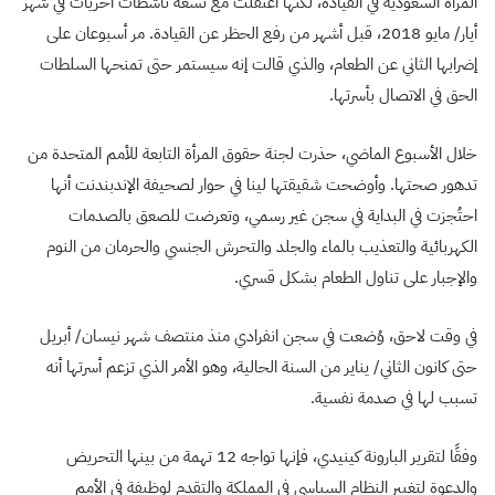
المرأة السعودية في القيادة، لكنها اعتقلت مع تسعة ناشطات أخريات في شهر
أيار/ مايو 2018، قبل أشهر من رفع الحظر عن القيادة. مر أسبوعان على
إضرابها الثاني عن الطعام، والذي قالت إنه سيستمر حتى تمنحها السلطات
الحق في الاتصال بأسرتها.
خلال الأسبوع الماضي، حذرت لجنة حقوق المرأة التابعة للأمم المتحدة من
تدهور صحتها. وأوضحت شقيقتها لينا في حوار لصحيفة الإندبندنت أنها
احتُجزت في البداية في سجن غير رسمي، وتعرضت للصعق بالصدمات
الكهربائية والتعذيب بالماء والجلد والتحرش الجنسي والحرمان من النوم
والإجبار على تناول الطعام بشكل قسري.
في وقت لاحق، وُضعت في سجن انفرادي منذ منتصف شهر نيسان/ أبريل
حتى كانون الثاني/ يناير من السنة الحالية، وهو الأمر الذي تزعم أسرتها أنه
تسبب لها في صدمة نفسية.
وفقًا لتقرير البارونة كينيدي، فإنها تواجه 12 تهمة من بينها التحريض
والدعوة لتغيير النظام السياسي في المملكة والتقدم لوظيفة في الأمم