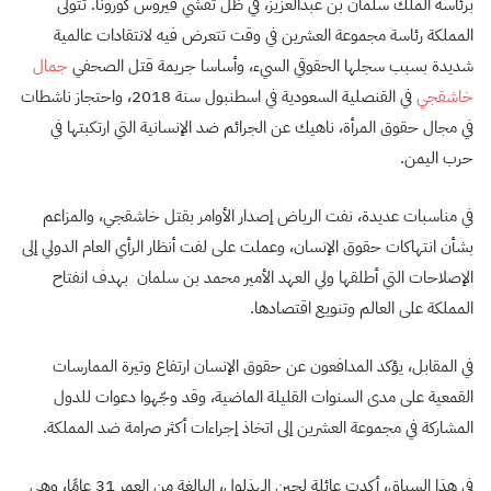
برئاسة الملك سلمان بن عبدالعزيز، في ظل تفشي فيروس كورونا. تتولى
المملكة رئاسة مجموعة العشرين في وقت تتعرض فيه لانتقادات عالمية
شديدة بسبب سجلها الحقوقي السيء، وأساسا جريمة قتل الصحفي
جمال
خاشقجي
في القنصلية السعودية في اسطنبول سنة 2018، واحتجاز ناشطات
في مجال حقوق المرأة، ناهيك عن الجرائم ضد الإنسانية التي ارتكبتها في
حرب اليمن.
في مناسبات عديدة، نفت الرياض إصدار الأوامر بقتل خاشقجي، والمزاعم
بشأن انتهاكات حقوق الإنسان، وعملت على لفت أنظار الرأي العام الدولي إلى
الإصلاحات التي أطلقها ولي العهد الأمير محمد بن سلمان بهدف انفتاح
المملكة على العالم وتنويع اقتصادها.
في المقابل، يؤكد المدافعون عن حقوق الإنسان ارتفاع وتيرة الممارسات
القمعية على مدى السنوات القليلة الماضية، وقد وجّهوا دعوات للدول
المشاركة في مجموعة العشرين إلى اتخاذ إجراءات أكثر صرامة ضد المملكة.
في هذا السياق، أكدت عائلة لجين الهذلول، البالغة من العمر 31 عامًا، وهي