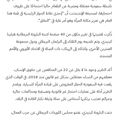
ناشطة سعودية معتقلة ومضربة عن الطعام حاليا احتجاجًا على ظروف
احتجازها، لصحيفة الإندبندنت أن “إحدى نقاط الحوار الرئيسية في قمة هذا
العام هي تعزيز مكانة المرأة وهو أمر غاية في “النفاق”.
ذُكرت قضيتها في تقرير مكوّن من 40 صفحة كتبته البارونة البريطانية هيلينا
كينيدي، وتم تقديمه يوم الثلاثاء إلى البرلمان البريطاني ودول مجموعة
العشرين الأخرى، وكذلك إلى الهيئات ذات الصلة في الاتحاد الأوروبي والأمم
المتحدة.
أكد التقرير وجود ما لا يقل عن 22 من المدافعين عن حقوق الإنسان،
معظمهم من النساء، معتقلين بشكل غير قانوني منذ 2018، في الوقت الذي
رفعت فيه السعودية الحظر المفروض على قيادة المرأة للسيارة. ويقدم
التقرير أدلة على عمليات احتجاز غير قانونية وتعسفية ومحاكمات جائرة
وجرائم تعذيب يرتكبها أشخاص على صلة وثيقة بكبار القادة في البلاد.
دعت البارونة كينيدي، عضو مجلس اللوردات البريطاني عن حزب العمال،