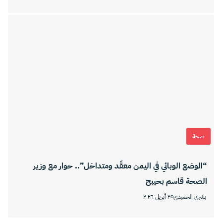
صحة
“الوضع الوبائي في اليمن معقّد ومتداخل”.. حوار مع وزير
الصحة قاسم بحيبح
بشرى الحميدي
٢٥ أبريل ٢٠٢٦