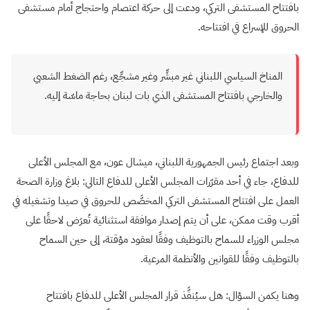
بافتتاح المستشفى التركي، ودعت إلى حركة اعتصام واحتجاج أمام مستشفى
الحروق للإسراع في افتتاحه.
المناخ السياسي اللبناني غير مبشِّر وغير مشجِّع، رغم الضغط الشعبي
والخارجي بافتتاح المستشفى الذي بات لبنان بحاجة ماسّة إليه.
وبعد اجتماع رئيس الجمهورية اللبناني، ميشال عون، مع المجلس الأعلى
للدفاع، جاء في أحد مقرّرات المجلس الأعلى للدفاع التالي: بلاغ وزارة الصحة
العمل على افتتاح المستشفى التركي المخصَّص للحروق في صيدا وتشغيله في
أقرب وقت ممكن، على أن يتم إصدار موافقة استثنائية تُعرَض لاحقًا على
مجلس الوزراء للسماح بالتوظيف وفقًا لعقود مؤقتة، إلى حين السماح
بالتوظيف وفقًا للقوانين والأنظمة المرعية.
وهنا يكمن السؤال: هل سيُنفَّذ قرار المجلس الأعلى للدفاع بافتتاح