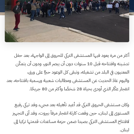
أكثر من مرة يعود فيها المستشفى التركي للحروق إلى الواجهة، بعد حفل
تدشينه وافتتاحه قبل 10 سنوات دون أن يبصر النور، ودون أن يتمكّن
المعنيون في البلد من تشغيله، وتبقى كل الوعود حبرًا على ورق،
واليوم عادَ الحديث عن المستشفى ومطالبات شعبية ورسمية بافتتاحه، بعد
انفجار عكّار الذي أودى بحياة 28 شخصًا وأكثر من 80 جريحًا.
وكان مستشفى الحروق التركي قد أعيد تأهيله بعد مجيء وفد تركي رفيع
المستوى إلى لبنان، حين وقعت كارثة انفجار مرفأ بيروت، وقد أتى التجهيز
لافتتاح المستشفى التركي بصيدا ضمن حزمة مساعدات قدمتها تركيا إلى
لبنان.