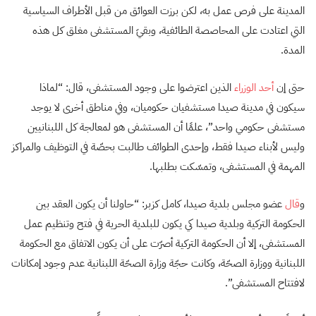
المدينة على فرص عمل به، لكن برزت العوائق من قبل الأطراف السياسية
التي اعتادت على المحاصصة الطائفية، وبقيَ المستشفى مغلق كل هذه
المدة.
حتى إن
أحد الوزراء
الذين اعترضوا على وجود المستشفى، قال: “لماذا
سيكون في مدينة صيدا مستشفيان حكوميان، وفي مناطق أخرى لا يوجد
مستشفى حكومي واحد”، علمًا أن المستشفى هو لمعالجة كل اللبنانيين
وليس لأبناء صيدا فقط، وإحدى الطوائف طالبت بحصّة في التوظيف والمراكز
المهمة في المستشفى، وتمسّكت بطلبها.
و
قال
عضو مجلس بلدية صيدا، كامل كزبر: “حاولنا أن يكون العقد بين
الحكومة التركية وبلدية صيدا كي يكون للبلدية الحرية في فتح وتنظيم عمل
المستشفى، إلا أن الحكومة التركية أصرّت على أن يكون الاتفاق مع الحكومة
اللبنانية ووزارة الصحّة، وكانت حجّة وزارة الصحّة اللبنانية عدم وجود إمكانات
لافتتاح المستشفى”.