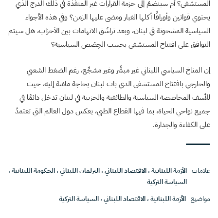
المستشفى؟ أم سينضمّ إلى حزمة القرارات غير المنفّذة في ذلك الدرج الذي
يحتوي قوانين وأوراقًا أكلها الغبار ومضى عليها الزمن؟ وفي هذه الأجواء
السياسية المشحونة في لبنان، وبعد تراشُق الاتهامات بين الأحزاب، هل سيتم
التوافق على افتتاح المستشفى بحسب الحِصَص السياسية؟
إن المناخ السياسي اللبناني غير مبشِّر وغير مشجِّع، رغم الضغط الشعبي
والخارجي بافتتاح المستشفى الذي بات لبنان بحاجة ماسّة إليه، حيث
للأسف المحاصصة السياسية والطائفية والحزبية في لبنان تدخل دائمًا في
جميع نواحي الحياة، بما فيها القطاع الطبي، بعكس دول العالم التي تعتمدُ
على الكفاءة والجدارة.
علامات
الأزمة اللبنانية
،
الاقتصاد اللبناني
،
البرلمان اللبناني
،
الحكومة اللبنانية
،
السياسة التركية
مواضيع
الأزمة اللبنانية
،
الاقتصاد اللبناني
،
السياسة التركية