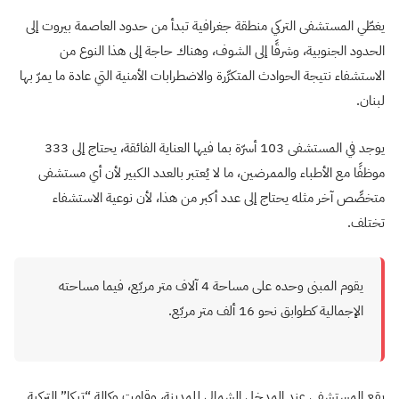
يغطّي المستشفى التركي منطقة جغرافية تبدأ من حدود العاصمة بيروت إلى
الحدود الجنوبية، وشرقًا إلى الشوف، وهناك حاجة إلى هذا النوع من
الاستشفاء نتيجة الحوادث المتكرِّرة والاضطرابات الأمنية التي عادة ما يمرّ بها
لبنان.
يوجد في المستشفى 103 أسرّة بما فيها العناية الفائقة، يحتاج إلى 333
موظفًا مع الأطباء والممرضين، ما لا يُعتبر بالعدد الكبير لأن أي مستشفى
متخصِّص آخر مثله يحتاج إلى عدد أكبر من هذا، لأن نوعية الاستشفاء
تختلف.
يقوم المبنى وحده على مساحة 4 آلاف متر مربّع، فيما مساحته
الإجمالية كطوابق نحو 16 ألف متر مربّع.
يقع المستشفى عند المدخل الشمالي للمدينة، وقامت وكالة “تيكا” التركية