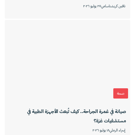
نافين كريشناسامي
٢٥ يوليو ٢٠٢٦
صحة
صيانة في غمرة الجراحة.. كيف تُبعث الأجهزة الطبية في
مستشفيات غزة؟
إسراء الرملي
١٨ يوليو ٢٠٢٦