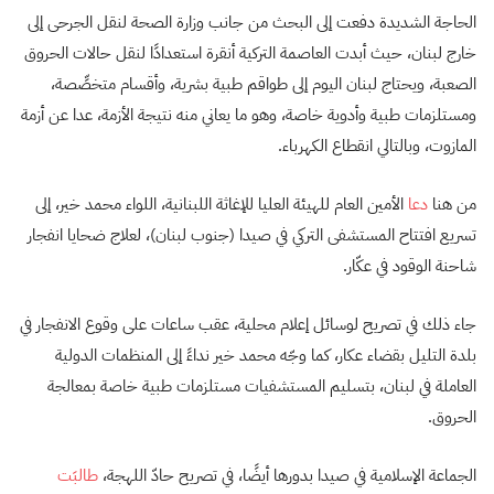
الحاجة الشديدة دفعت إلى البحث من جانب وزارة الصحة لنقل الجرحى إلى
خارج لبنان، حيث أبدت العاصمة التركية أنقرة استعدادًا لنقل حالات الحروق
الصعبة، ويحتاج لبنان اليوم إلى طواقم طبية بشرية، وأقسام متخصِّصة،
ومستلزمات طبية وأدوية خاصة، وهو ما يعاني منه نتيجة الأزمة، عدا عن أزمة
المازوت، وبالتالي انقطاع الكهرباء.
من هنا
دعا
الأمين العام للهيئة العليا للإغاثة اللبنانية، اللواء محمد خير، إلى
تسريع افتتاح المستشفى التركي في صيدا (جنوب لبنان)، لعلاج ضحايا انفجار
شاحنة الوقود في عكّار.
جاء ذلك في تصريح لوسائل إعلام محلية، عقب ساعات على وقوع الانفجار في
بلدة التليل بقضاء عكار، كما وجّه محمد خير نداءً إلى المنظمات الدولية
العاملة في لبنان، بتسليم المستشفيات مستلزمات طبية خاصة بمعالجة
الحروق.
الجماعة الإسلامية في صيدا بدورها أيضًا، في تصريح حادّ اللهجة،
طالبَت