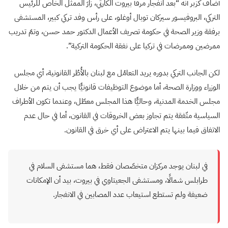
أضافَ كزبر أنه “بعد انفجار مرفأ بيروت الكارثي، زارَ الممثِّل الخاص للرئيس
التركي، البروفيسور سيركان توبال أوغلو، على رأس وفد تركي كبير، المستشفى
برفقة وزير الصحة في حكومة تصريف الأعمال الدكتور حمد حسن، وتمّ تدريب
ممرضين وممرضات في تركيا على نفقة الحكومة التركية”.
لكن الجانب التركي بدوره يريد التعامُل مع لبنان بالأُطُر القانونية، أي مجلس
الوزراء ووزارة الصحة، أما موضوع التوظيفات قانونيًّا يجب أن يتم من خلال
مجلس الخدمة المدنية، وحاليًّا هذا المجلس معطّل، وعندما تكون الأطراف
السياسية متّفقة يتم تجاوز بعض الخروقات في القانون، أما في حال عدم
الاتفاق فيما بينها يتم الاعتراض على أي خرق في القانون.
في لبنان يوجد مركزان متخصّصان فقط، هما مستشفى السلام في
طرابلس شمالًا، ومستشفى الجعيتاوي في بيروت، بيد أن الإمكانات
ضعيفة ولم تستطع استيعاب عدد المصابين في الانفجار.