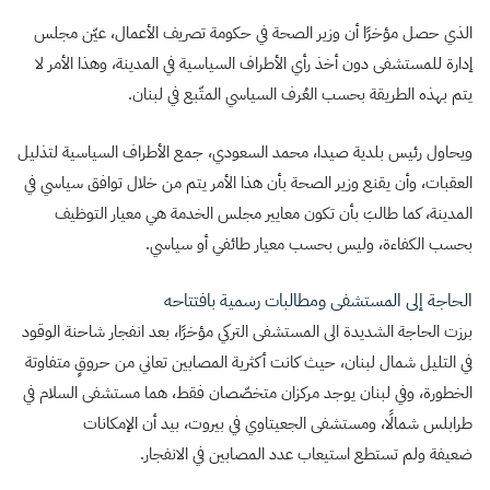
الذي حصل مؤخرًا أن وزير الصحة في حكومة تصريف الأعمال، عيّن مجلس
إدارة للمستشفى دون أخذ رأي الأطراف السياسية في المدينة، وهذا الأمر لا
يتم بهذه الطريقة بحسب العُرف السياسي المتّبع في لبنان.
ويحاول رئيس بلدية صيدا، محمد السعودي، جمع الأطراف السياسية لتذليل
العقبات، وأن يقنع وزير الصحة بأن هذا الأمر يتم من خلال توافق سياسي في
المدينة، كما طالبَ بأن تكون معايير مجلس الخدمة هي معيار التوظيف
بحسب الكفاءة، وليس بحسب معيار طائفي أو سياسي.
الحاجة إلى المستشفى ومطالبات رسمية بافتتاحه
برزت الحاجة الشديدة الى المستشفى التركي مؤخرًا، بعد انفجار شاحنة الوقود
في التليل شمال لبنان، حيث كانت أكثرية المصابين تعاني من حروقٍ متفاوتة
الخطورة، وفي لبنان يوجد مركزان متخصّصان فقط، هما مستشفى السلام في
طرابلس شمالًا، ومستشفى الجعيتاوي في بيروت، بيد أن الإمكانات
ضعيفة ولم تستطع استيعاب عدد المصابين في الانفجار.