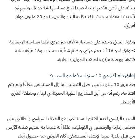
ببنائه على أرض قدّمتها بلدية صيدا تبلغ مساحتها 14 دونمًا، وبتجهيزه
بأحدث المعدّات، حيث بلغت كلفة البناء والتجهيز نحو 20 مليون دولار
أميركي.
ويقومُ المبنى وحده على مساحة 4 آلاف متر مربّع، فيما مساحته الإجمالية
كطوابق نحو 16 ألف متر مربّع، ويضمّ 4 غُرف عمليات و16 غرفة عناية
فائقة، ووحدة مركزية لحالات الطوارىء الطبية.
إغلاق دام أكثر من 10 سنوات، فما هو السبب؟
بعد مرور 10 سنوات على حفل التدشين، ما زال المستشفى مغلقًا ولم يتم
افتتاحه، رغم أنه من أبرز المشاريع الطبية الحديثة في لبنان ومنطقة الشرق
الأوسط.
السبب الرئيسي لعدم افتتاح المستشفى هو الخلاف السياسي والطائفي على
مجلس إدارته والحِصَص في التوظيف، علمًا أنه عندما تمّ تقديم قطعة الأرض
من قبل بلدية صيدا لإنشاء المستشفى، كان الغرض منه حصول أبناء