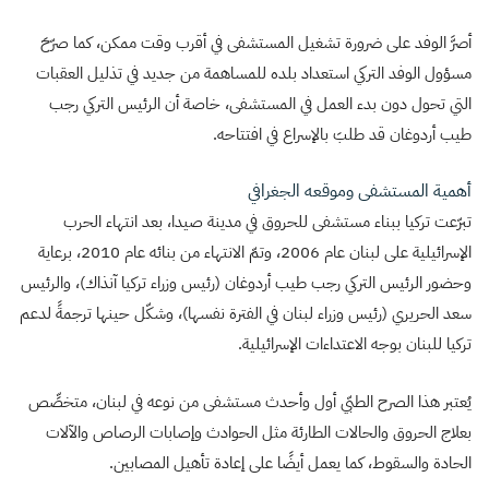
أصرَّ الوفد على ضرورة تشغيل المستشفى في أقرب وقت ممكن، كما صرّحَ
مسؤول الوفد التركي استعداد بلده للمساهمة من جديد في تذليل العقبات
التي تحول دون بدء العمل في المستشفى، خاصة أن الرئيس التركي رجب
طيب أردوغان قد طلبَ بالإسراع في افتتاحه.
أهمية المستشفى وموقعه الجغرافي
تبرّعت تركيا ببناء مستشفى للحروق في مدينة صيدا، بعد انتهاء الحرب
الإسرائيلية على لبنان عام 2006، وتمّ الانتهاء من بنائه عام 2010، برعاية
وحضور الرئيس التركي رجب طيب أردوغان (رئيس وزراء تركيا آنذاك)، والرئيس
سعد الحريري (رئيس وزراء لبنان في الفترة نفسها)، وشكّل حينها ترجمةً لدعم
تركيا للبنان بوجه الاعتداءات الإسرائيلية.
يُعتبر هذا الصرح الطبّي أول وأحدث مستشفى من نوعه في لبنان، متخصِّص
بعلاج الحروق والحالات الطارئة مثل الحوادث وإصابات الرصاص والآلات
الحادة والسقوط، كما يعمل أيضًا على إعادة تأهيل المصابين.