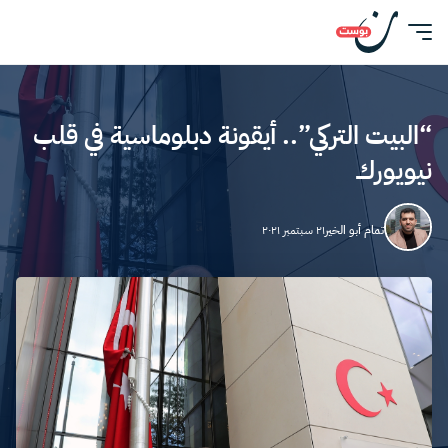
“البيت التركي”.. أيقونة دبلوماسية في قلب
نيويورك
تمام أبو الخير
٢١ سبتمبر ٢٠٢١