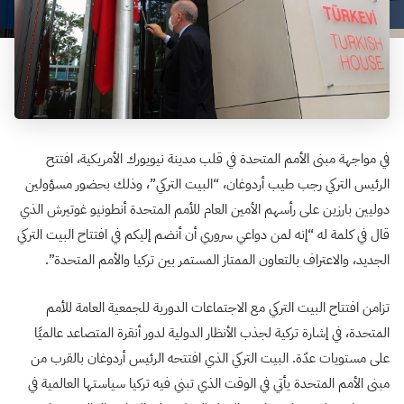
في مواجهة مبنى الأمم المتحدة في قلب مدينة نيويورك الأمريكية، افتتح
الرئيس التركي رجب طيب أردوغان، “البيت التركي”، وذلك بحضور مسؤولين
دوليين بارزين على رأسهم الأمين العام للأمم المتحدة أنطونيو غوتيرش الذي
قال في كلمة له “إنه لمن دواعي سروري أن أنضم إليكم في افتتاح البيت التركي
الجديد، والاعتراف بالتعاون الممتاز المستمر بين تركيا والأمم المتحدة”.
تزامن افتتاح البيت التركي مع الاجتماعات الدورية للجمعية العامة للأمم
المتحدة، في إشارة تركية لجذب الأنظار الدولية لدور أنقرة المتصاعد عالميًا
على مستويات عدّة. البيت التركي الذي افتتحه الرئيس أردوغان بالقرب من
مبنى الأمم المتحدة يأتي في الوقت الذي تبني فيه تركيا سياستها العالمية في