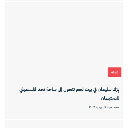
ثقافة
بِرَك سليمان في بيت لحم تتحول إلى ساحة تحد فلسطيني
للاستيطان
مجد جواد
٢٩ يونيو ٢٠٢٦