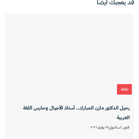
قد يعجبك ايضا
ثقافة
رحيل الدكتور مازن المبارك.. أستاذ الأجيال وحارس اللغة
العربية
فتون استانبولي
٢٧ يوليو ٢٠٢٦