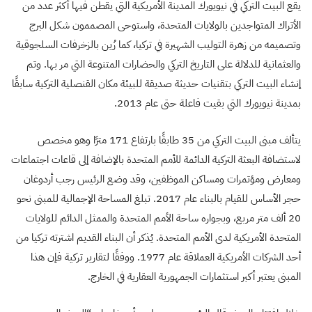
يقع البيت التركي في نيويورك المدينة الأمريكية التي يقطن فيها أكثر عدد من
الأتراك المتواجدين بالولايات المتحدة، واستوحى المصممون شكل البرج
وتصميمه من زهرة التوليب الشهيرة في تركيا، كما زُين بالزخرفات السلجوقية
والعثمانية للدلالة على التاريخ التركي والحضارات المتنوعة التي مر بها. وتم
إنشاء البيت التركي بتقنيات حديثة صديقة للبيئة مكان القنصلية التركية سابقًا
بمدينة نيويورك التي بقيت فاعلة حتى عام 2013.
يتألف مبنى البيت التركي من 35 طابقًا بارتفاع 171 مترًا وهو مخصص
لاستضافة البعثة التركية الدائمة للأمم المتحدة بالإضافة إلى قاعات اجتماعات
ومعارض ومؤتمرات ومساكن الموظفين، وقد وضع الرئيس رجب أردوغان
حجر الأساس للقيام بالبناء عام 2017. تبلغ المساحة الإجمالية للمبنى نحو
20 ألف متر مربع، وبجواره ساحة الأمم المتحدة والممثل الدائم للولايات
المتحدة الأمريكية لدى الأمم المتحدة. يُذكر أن البناء القديم اشترته تركيا من
أحد الشركات الأمريكية العملاقة عام 1977. ووفقًا لتقارير تركية فإن هذا
المبنى يعتبر أكبر استثمارات الجمهورية العقارية في الخارج.