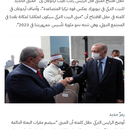
خلال افتتاح المبنى قال الرئيس رجب طيب أردوغان إن “المبنى الجديد
للبيت التركي في نيويورك يعكس قوة تركيا المتصاعدة”، وأضاف أردوغان في
كلمته في حفل الافتتاح أن “مبنى البيت التركي سيكون انعكاسًا لمكانة بلادنا في
المجتمع الدولي، وهي تتجه نحو مئوية تأسيس جمهوريتنا في 2023”.
رمزٌ جديد
أوضح الرئيس التركي خلال كلمته أن المبنى “سيضم مقرات البعثة الدائمة