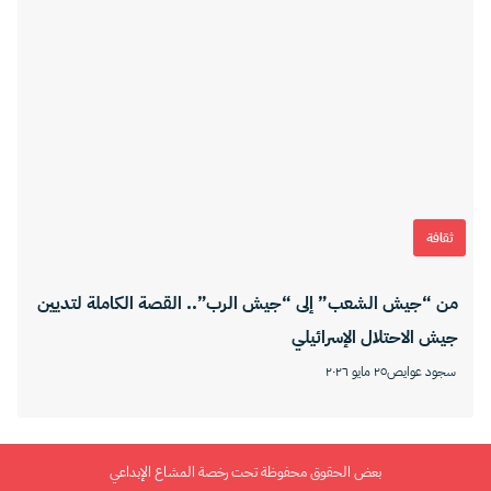
ثقافة
من “جيش الشعب” إلى “جيش الرب”.. القصة الكاملة لتديين
جيش الاحتلال الإسرائيلي
سجود عوايص
٢٥ مايو ٢٠٢٦
بعض الحقوق محفوظة تحت رخصة المشاع الإبداعي