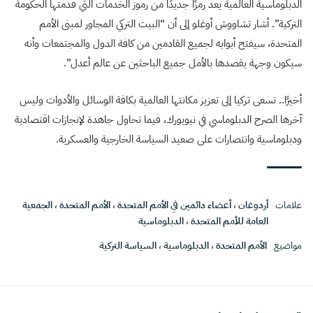
الدبلوماسية العالمية يعد رمزًا جديدًا من رموز الخدمات التي قدمتها الحكومة
التركية”. أشار تشاووش أوغلو إلى أن “البيت التركي المجاور لمبنى الأمم
المتحدة، سيفتح أبوابه لجميع القادمين من كافة الدول والمجتمعات وأنه
سيكون وجهة يقصدها بالأمل جميع الباحثين عن عالم أعدل”.
أخيرًا.. تسعى تركيا إلى تعزيز مكانتها العالمية بكافة الوسائل والأدوات وليس
آخرها الصرح الدبلوماسي في نيويورك، فيما تحاول جاهدة لإنجازات اقتصادية
ودبلوماسية وانتصارات على صعيد السياسة الخارجية والعسكرية.
علامات
أردوغان
،
أعضاء دائمين في الأمم المتحدة
،
الأمم المتحدة
،
الجمعية
العامة للأمم المتحدة
،
الدبلوماسية
مواضيع
الأمم المتحدة
،
الدبلوماسية
،
السياسة التركية