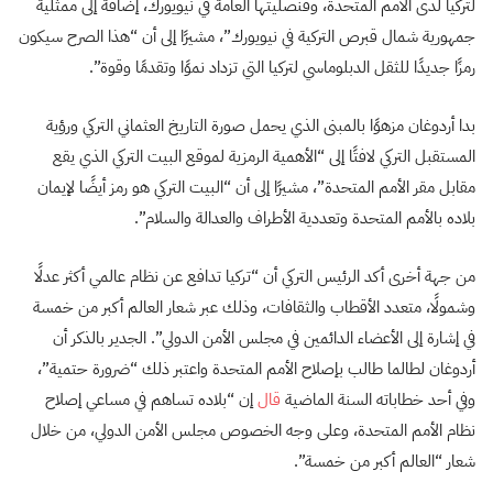
لتركيا لدى الأمم المتحدة، وقنصليتها العامة في نيويورك، إضافة إلى ممثلية
جمهورية شمال قبرص التركية في نيويورك”، مشيرًا إلى أن “هذا الصرح سيكون
رمزًا جديدًا للثقل الدبلوماسي لتركيا التي تزداد نموًا وتقدمًا وقوة”.
بدا أردوغان مزهوًا بالمبنى الذي يحمل صورة التاريخ العثماني التركي ورؤية
المستقبل التركي لافتًا إلى “الأهمية الرمزية لموقع البيت التركي الذي يقع
مقابل مقر الأمم المتحدة”، مشيرًا إلى أن “البيت التركي هو رمز أيضًا لإيمان
بلاده بالأمم المتحدة وتعددية الأطراف والعدالة والسلام”.
من جهة أخرى أكد الرئيس التركي أن “تركيا تدافع عن نظام عالمي أكثر عدلًا
وشمولًا، متعدد الأقطاب والثقافات، وذلك عبر شعار العالم أكبر من خمسة
في إشارة إلى الأعضاء الدائمين في مجلس الأمن الدولي”. الجدير بالذكر أن
أردوغان لطالما طالب بإصلاح الأمم المتحدة واعتبر ذلك “ضرورة حتمية”،
وفي أحد خطاباته السنة الماضية
قال
إن “بلاده تساهم في مساعي إصلاح
نظام الأمم المتحدة، وعلى وجه الخصوص مجلس الأمن الدولي، من خلال
شعار “العالم أكبر من خمسة”.