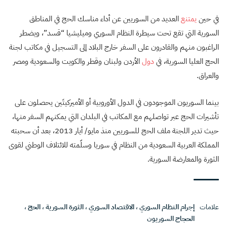
في حين
يمتنع
العديد من السوريين عن أداء مناسك الحج في المناطق
السورية التي تقع تحت سيطرة النظام السوري وميليشيا “قسد”، ويضطر
الراغبون منهم والقادرون على السفر خارج البلاد إلى التسجيل في مكاتب لجنة
الحج العليا السورية، في
دول
الأردن ولبنان وقطر والكويت والسعودية ومصر
والعراق.
بينما السوريون الموجودون في الدول الأوروبية أو الأميركيتَين يحصلون على
تأشيرات الحج عبر تواصلهم مع المكاتب في البلدان التي يمكنهم السفر منها،
حيث تدير اللجنة ملف الحج للسوريين منذ مايو/ أيار 2013، بعد أن سحبته
المملكة العربية السعودية من النظام في سوريا وسلّمته للائتلاف الوطني لقوى
الثورة والمعارضة السورية.
علامات
إجرام النظام السوري
،
الاقتصاد السوري
،
الثورة السورية
،
الحج
،
الحجاج السوريون