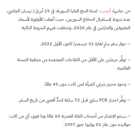
من جانبها،
أصدرت
لجنة الحج العليا السورية، في 19 أبريل/ نيسان الماضي،
عدة شروط لاستقبال الحجّاج السوريين، حيث أعطت الأولوية لأسماء
المقبولين والمثبّتين في عام 2020، وتحققت فيهم الشروط التالية:
– جواز سفر سارٍ لغاية 31 ديسمبر/ كانون الأول 2022.
– توفُّر جرعتَين على الأقل من اللقاحات المعتمدة من منظمة الصحة
العالمية.
– وجود محرم شرعي للمرأة لمن كانت دون 45 عامًا.
– توفُّر اختبار PCR سلبي قبل 72 ساعة كحدٍّ أقصى من تاريخ السفر.
– سيتم الاعتذار من أصحاب الفئة العمرية 65 عامًا وما فوق، أي من كانت
مواليده دون عام 01 يوليو/ تموز 1957.