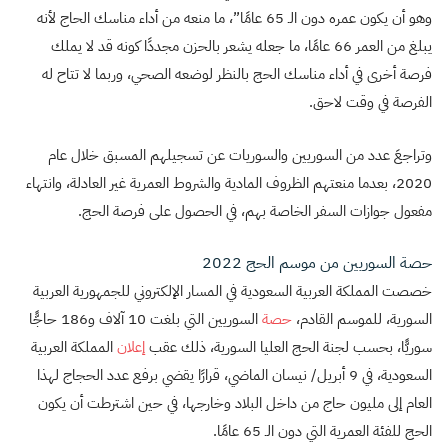
وهو أن يكون عمره دون الـ 65 عامًا”، ما منعه من أداء مناسك الحاج لأنه
يبلغ من العمر 66 عامًا، ما جعله يشعر بالحزن مجددًا كونه قد لا يملك
فرصة أخرى في أداء مناسك الحج بالنظر لوضعه الصحي، وربما لا تتاح له
الفرصة في وقت لاحق.
وتراجعَ عدد من السوريين والسوريات عن تسجيلهم المسبق خلال عام
2020، بعدما منعتهم الظروف المادية والشروط العمرية غير العادلة، وانتهاء
مفعول جوازات السفر الخاصة بهم، في الحصول على فرصة الحج.
حصة السوريين من موسم الحج 2022
خصصت المملكة العربية السعودية في المسار الإلكتروني للجمهورية العربية
السورية، للموسم القادم،
حصة
السوريين التي بلغت 10 آلاف و186 حاجًّا
سوريًّا، بحسب لجنة الحج العليا السورية، ذلك عقب
إعلان
المملكة العربية
السعودية، في 9 أبريل/ نيسان الماضي، قرارًا يقضي برفع عدد الحجاج لهذا
العام إلى مليون حاج من داخل البلاد وخارجها، في حين اشترطت أن يكون
الحج للفئة العمرية التي دون الـ 65 عامًا.