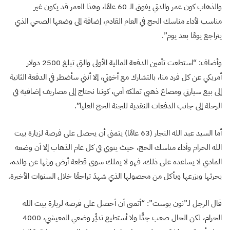
والذهاب كون عمر والدتي يفوق الـ 60 عامًا، وهذا العمر قد يكون غير
مناسب لأداء مناسك الحج في العام القادم، إضافة إلى وضعها الصحي الذي
يتراجع يومًا بعد يوم”.
وأضاف: “استطعت تأمين الدفعة المالية الأولى والتي تبلغ 2500 دولار
أمريكي عن كل فرد منا، بالتشارك مع أخوتي، إلا أنني سأضطر في الدفعة الثانية
إلى بيع سيارتي ومصاغ ذهبي تملكه أمي، كوننا نحتاج إلى مصاريف إضافية في
الرحلة إلى جانب الدفعات النقدية للجنة الحج العليا”.
أما السيد عبد الله النجار (63 عامًا) يتمنى أن يحصل على فرصة لزيارة بيت
الله الحرام وأداء مناسك الحج، حيث ينوي في كل عام الذهاب إلا أن وضعه
المادي لا يساعده على ذلك، فهو لا يملك سوى قطعة أرض ورثها عن والده،
يحرثها ويزرعها ويأكل من محصولها الذي شهدَ تراجعًا خلال السنوات الأخيرة.
قال الرجل لـ”نون بوست”: “أتمنى أن أحصل على فرصة لزيارة بيت الله
الحرام، لكن الحال صعب جدًّا ولا أستطيع تدبُّر وضعي المعيشي، 4000