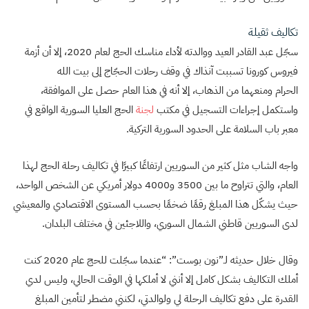
تكاليف ثقيلة
سجّل عبد القادر العيد ووالدته لأداء مناسك الحج لعام 2020، إلا أن أزمة
فيروس كورونا تسببت آنذاك في وقف رحلات الحجّاج إلى بيت الله
الحرام ومنعهما من الذهاب، إلا أنه في هذا العام حصل على الموافقة،
واستكمل إجراءات التسجيل في مكتب
لجنة
الحج العليا السورية الواقع في
معبر باب السلامة على الحدود السورية التركية.
واجه الشاب مثل كثير من السوريين ارتفاعًا كبيرًا في تكاليف رحلة الحج لهذا
العام، والتي تتراوح ما بين 3500 و4000 دولار أمريكي عن الشخص الواحد،
حيث يشكّل هذا المبلغ رقمًا ضخمًا بحسب المستوى الاقتصادي والمعيشي
لدى السوريين قاطني الشمال السوري، واللاجئين في مختلف البلدان.
وقال خلال حديثه لـ”نون بوست”: “عندما سجّلت للحج عام 2020 كنت
أملك التكاليف بشكل كامل إلا أنني لا أملكها في الوقت الحالي، وليس لدي
القدرة على دفع تكاليف الرحلة لي ولوالدتي، لكنني مضطر لتأمين المبلغ