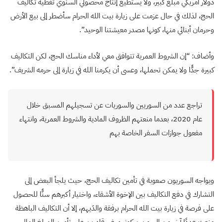
دولار أمريكي مبلغ كبير، ولا يستطيع إنتاج محصولي السنوي تغطية تكاليف
الحج، لذلك في حال عزمت على زيارة بيت الله الحرام سأضطر إلى بيع الأرض
وحرمان أبنائي منها، كونها مصدر معيشتنا الوحيد”.
وأضاف: “إن الشروط العمرية تتوافق معي لأداء مناسك الحج، لكن التكاليف
كبيرة جدًّا ولا يمكن تحملها، وعسى أن يكرمنا الله في زيارة إلى حرمه الشريف”.
تراجع عدد من السوريين والسوريات عن تسجيلهم المسبق خلال
عام 2020، بعدما منعتهم الظروف المادية والشروط العمرية، وانتهاء
مفعول جوازات السفر الخاصة بهم
ويواجه السوريون صعوبة في تأمين تكاليف الحج، حيث يلجأ البعض إلى
التشارك في دفع التكاليف بين الإخوة الأشقاء، واختيار أكبرهم سنًّا للحصول
على فرصة في زيارة بيت الله الحرام برفقة والدَيهم، إلا أن التكاليف الباهظة