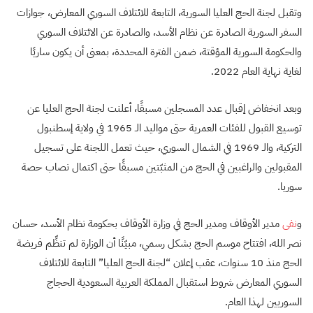
وتقبل لجنة الحج العليا السورية، التابعة للائتلاف السوري المعارض، جوازات
السفر السورية الصادرة عن نظام الأسد، والصادرة عن الائتلاف السوري
والحكومة السورية المؤقتة، ضمن الفترة المحددة، بمعنى أن يكون ساريًا
لغاية نهاية العام 2022.
وبعد انخفاض إقبال عدد المسجلين مسبقًا، أعلنت لجنة الحج العليا عن
توسيع القبول للفئات العمرية حتى مواليد الـ 1965 في ولاية إسطنبول
التركية، والـ 1969 في الشمال السوري، حيث تعمل اللجنة على تسجيل
المقبولين والراغبين في الحج من المثبّتين مسبقًا حتى اكتمال نصاب حصة
سوريا.
و
نفى
مدير الأوقاف ومدير الحج في وزارة الأوقاف بحكومة نظام الأسد، حسان
نصر الله، افتتاح موسم الحج بشكل رسمي، مبيّنًا أن الوزارة لم تنظِّم فريضة
الحج منذ 10 سنوات، عقب إعلان “لجنة الحج العليا” التابعة للائتلاف
السوري المعارض شروط استقبال المملكة العربية السعودية الحجاج
السوريين لهذا العام.