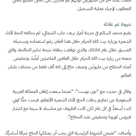
منعت عددًا آخر من السوريين كونهم غير قادرين على تأمين المبلغ المالي
المطلوب لإجراء عملية التسجيل.
شروط غير عادلة
يقيم محمد السالم في مدينة أعزاز بريف حلب الشمالي، لم يحالفه الحظ لأداء
الشعيرة وزيارة بيت الله الحرام خلال هذا العام، رغم استعداده وتسجيله
المسبق خلال عام 2020، والذي توقفت رحلاته نتيجة تدابير الجائحة، والتي
منعته من زيارة بيت الله الحرام خلال العامَين الماضيَين أيضًا، وتخفيض
أعداد الحجّاج من مليونَين ونصف حاجّ إلى 60 ألف فقط من مختلف بلدان
العالم.
وقال في حديث مع “نون بوست”: “عندما سمعت إعلان المملكة العربية
السعودية عن تنظيم رحلات الحج لأداء الشعيرة الأعظم، فرحت جدًّا كوني
كنت أستعدُّ في كل عام لكن كانت الظروف غير مناسبة، لا سيما مع انتشار
فيروس كورونا وتخفيض عدد الحجّاج”.
وأضاف: “تضمن الشروط الرئيسية التي يجب أن يمتلكها الحاج شرطًا أساسيًّا،