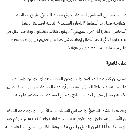
عضو المجلس السياسي لجماعة الحوثي محمد البخيتي يقر في خطاباته
الإعلامية بقيام ما أسماها “اللجان الشعبية” التابعة لجماعته باعتقال
أشخاص، معتبرًا أنه “من الطبيعي أن يكون هناك معتقلون وملاحقة لكل من
يثبت تورطه في تنفيذ أعمال إرهابية، لأن هذا من حقهم بل وواجب يحتم
عليهم حماية المجتمع من شر هؤلاء”.
نظرة قانونية
يستهجن كثير من المحامين والحقوقين الحديث عن أي قوانين وإسقاطها
على ما تفعله جماعة الحوثي، مشيرين أن هذه الجماعة تمارس سلطة الأجهزة
الأمنية وتحتل مقراتها بقوة السلاح رغم أنها جماعة مسلحة غير قانونية.
ويضيف الناشط الحقوقي والمحامي الأستاذ خالد الآنسي “وجود هذه الحركة
في الأساس غير قانوني وما تقوم به من اختطافات واعتقالات تعتبر جرائم ضد
الإنسانية وفقًا للقانون الدولي وليس فقط وفقًا للقانون اليمني، وما قامت به