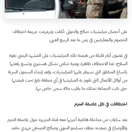
على أحضان ميليشيات صالح والحوثي خُلقت وترعرعت جريمة اختطاف
الخصوم والمعارضين في يمن ما بعد الربيع العربي.
في غضون أيام قليلة من هيمنة تلك الميليشيات على المشهد اليمني بقوة
السلاح؛ غدا الاختطاف ظاهرة يومية تتنامي بشكل هستيري وتتسع رقعتها
باتساع المناطق التي تسيطر عليها الميليشيات، ويُعد إنشاء السجون السرية
من أوائل الأعمال التي تقوم به الميليشيا في أي منطقة تقع تحت قبضتها
حتى باتت الجماعة تمتلك ما يقارب مائة سجن خاص بها.
اختطافات في ظل عاصفة الحزم
بعد ساعات من مداخلة هاتفية أجرتها معه قناة الجزيرة حول عاصفة الحزم
والأوضاع في صعده؛ خطف مسلحو الحوثي وصالح الصحفي مهدي حامد