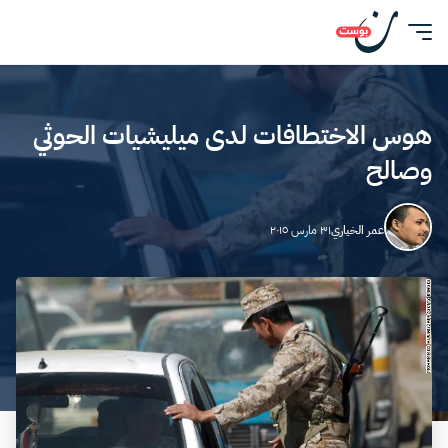
هوس الاختطافات لدى ميليشيات الحوثي
وصالح
عمر الخياري
٣١ مارس ٢٠١٥