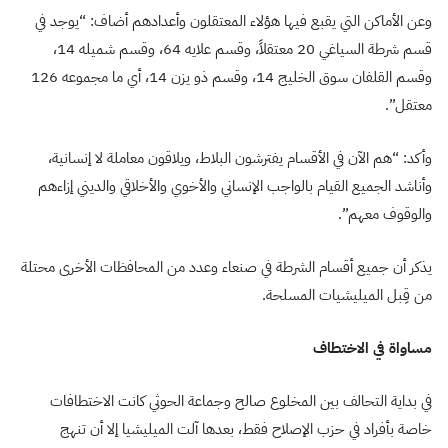
وعن الأماكن التي يقبع فيها هؤلاء المعتقلون وأعدادهم أضاف: “يوجد في
قسم شرطة السياغي 20 معتقلاً، وقسم علايه 64، وقسم شميله 14،
وقسم القلفان سوق الخليج 14، وقسم ذو يزن 14، أي ما مجموعه 126
معتقل”.
وأكد: “هم الآن في الأقسام يفترشون البلاط، ويلاقون معاملة لا إنسانية،
وأناشد الجميع القيام بالواجب الإنساني والأخوي والأخلاقي والديني إزاءهم
والوقوف معهم”.
يذكر أن جميع أقسام الشرطة في صنعاء وعدد من المحافظات الأخرى محتلة
من قِبل الميليشيات المسلحة.
مساواة في الاختطاف
في بداية التحالف بين المخلوع صالح وجماعة الحوثي كانت الاختطافات
خاصة بأفراد في حزب الإصلاح فقط، بعدها آلت الميليشيا إلا أن تنهج