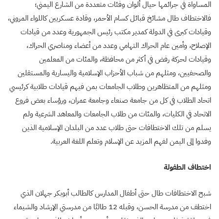
المساواة في جرائمها حيال ألوان وفئات متعددة من الشارع اليمني؛
فالاختطاف طال مشائخ قبائل كسام الأحمر، وقادة عسكريين كاللواء المروني،
وقيادات كبرى في الدولة كمدير مكتب رئيس الجمهورية وعدد من قيادات
الإصلاح، وأمين عام الحراك التهامي وعدد من أعضاء ومناصري الحراك،
وقيادات لحركة رفض في أكثر من محافظة، والمئات من المعلمين
والصحفيين، ومثلهم من شباب الأحزاب الإسلامية واليسارية والمستقلين
ومثلهم من المتظاهرين وطلاب الجامعات بمن فيهم قيادات طلابية كرئيسي
اتحاد الطلاب في كل من جامعة صنعاء وجامعة عمران، ورؤساء بعض فروع
الاتحاد في الكليات، والمئات من طلاب الجامعات والمعاهد الشرعية ولم
يسلم من تلك الاختطافات حتى طلاب عدد من البلدان الإسلامية الذين
وفدوا إلى اليمن لفهم المزيد عن الإسلام وتعلم اللغة العربية.
اختطاف الطفولة
شبح الاختطافات طال حتى أطفال المدارس كالطالب أبوبكر جهلان الذي
اختطف من مدرسة الحسن، وقبله 12 طالبًا من مدرستي الإرشاد والشيماء