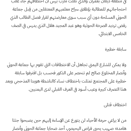
في منطقة ذيفان بعمران والذي نقلت مأرب برس أن اختطافهم جاء عقب
احتجاجاتهم للمطالبة بإطلاق سراح معلميهم المعتقلين من قِبل جماعة
الحوثي المسلحة دون أي سبب سوى معارضتهم لقرار فصل الطالب الذي
رفض ترديد الصرخة الحوثية وهو عبد المجيد هلال الذي يدرس في الصف
الخامس الابتدائي.
سابقة خطيرة
ولا يمكن للشارع اليمني تجاهل أن الاختطافات التي تقوم بها جماعة الحوثي
وأنصار المخلوع صالح لم تنحصر على الذكور فحسب بل اقترفوا سابقة
خطيرة على المجتمع تمثلت باختطاف نساء كالناشطة هويدا المذحجي ويعد
هذا التصرف كبيرة وعيب أسود في العرف القبلي لدى اليمنيين.
اختطاف قتلى
من لا يراعي حرمة الأحياء لن يتورع عن الإساءة إليهم حين يصبحوا جثثا
هامدة؛ صهيب يحيى فراص اليحيصي، أحد ضحايا جماعة الحوثي وأنصار