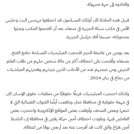
واقتادوه إلى جهة مجهولة.
قبيل هذه الحادثة كان أولئك المسلحون قد اختطفوا مهندس البث وحارس
الأمن في مكتب شبكة الجزيرة في صنعاء، بعد أن اقتحموا المكتب وعبثوا
بمحتوياته، حسبما أفاد مراسل الجزيرة.
بعد يومين من عاصفة الحزم اقتحمت الميليشيات المسلحة جامع الفتح
بصنعاء؛ وأقدمت على اختطاف أكثر من مائة شخص جلهم من طلاب العلم
الشرعي ومن ضمنهم عدد من الأجانب الذين شردتهم وهجرتهم الميلشيات
من دماج في يناير 2014.
وكذلك احتجزت الميليشيات فريقًا حقوقيًا من منظمات حقوق الإنسان كان
في مهمة حقوقية في محافظة ذمار، وداهمت أيضًا القنوات الفضائية التي لا
تتبعها وبعض الصحف وأوقفت بعض المواقع الإلكترونية واحتجزت بعض
العاملين فيها، وعاودت اختطاف أمين حركة رفض في محافظة إب الناشط
أمين هزاع والتي كانت قد أفرجت عنه بعد أربعين يومًا من اعتقاله.