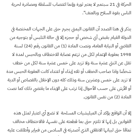
الحركة في 21 سبتمبر لا يعتبر ثورة وإنما اغتصاب للسلطة ومصادرة لحرية
الناس بقوة السلاح وبالعنف”.
يذكر في هذا الصدد أن القانون اليمني يجرم حتى على الجهات المختصة في
الدولة القيام بقبض أي شخص أو حجزه إلا في حالة التلبس أو بتوجيه من
القاضي أو النيابة العامة، ونصت المادة (1) من القانون رقم (24) لسنة
1998 بعقوبة الإعدام لكل من تزعم عصابة للاختطاف وبالحبس لمدة لا
تقل عن اثنتي عشرة سنة ولا تزيد على خمس عشرة سنة لكل من خطف
شخصًا واذا صاحب الخطف أو تلاه إيذاء أو اعتداء كانت العقوبة الحبس مدة
لا تزيد على خمس وعشرين سنة وذلك كله دون الإخلال بالقصاص أو الدية
أو الأرش على حسب الأحوال إذا ترتب على الإيذاء ما يقتضي ذلك كما نصت
المادة (2) من نفس القانون.
إلا أن الواقع يؤكد أن الميليشيات المسلحة لا تضع أي اعتبار لمثل هذه
القوانين بل إنها لا تلتزم حتى بما قطعته على نفسها، فالاختطاف مخالف
تمامًا حتى لبيانها الانقلابي الذي أصدرته في السادس من فبراير وأطلقت عليه