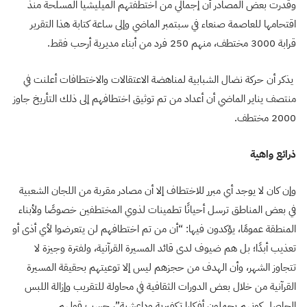
وقدرت بعض المصادر أن إجمالي من اختطفتهم الميليشيا المسلحة منذ
اقتحامها للعاصمة صنعاء في سبتمبر الماضي وإلى ساعة كتابة هذا التقرير
قرابة 3000 مختطف، منهم 250 فرد من أبناء مديرية أرحب فقط.
يذكر أن حركة نضال الشبابية لمناهضة الاعتقالات والاختطافات أعلنت في
منتصف يناير الماضي أن أعداد من تم توثيق اختطافهم إلى ذلك التأريخ جاوز
2000 مختطف.
ذرائع واهية
وإن كان لا يوجد أي مبرر للاختطاف إلا أن مصادر مقربة من اللجان الشعبية
في بعض المناطق ترسل أحيانًا تطمينات لذوي المختطفين خصوصًا ولأبناء
المنطقة عمومًا، يؤكدون فيها: “أن من تم اختطافهم لن يتعرضوا لأي أذى أو
تعذيب أبدًا؛ بل هم ضيوف لدى قائد المسيرة القرآنية، ولفترة وجيزة لا
تتجاوز الشهر، وأن الهدف من حجزهم ليس إلا توعيتهم بحقيقة المسيرة
القرآنية من خلال بعض الدورات الثقافية في محاولة للتقريب وإزالة اللبس
الحاصل كونهم يحملون أفكارا تكفيرية وداعشية”، حسب قولهم.