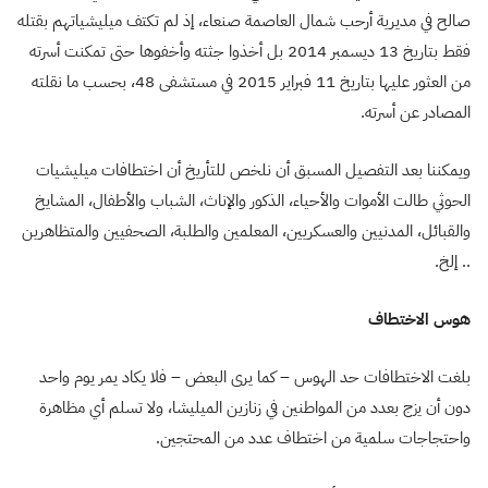
صالح في مديرية أرحب شمال العاصمة صنعاء، إذ لم تكتف ميليشياتهم بقتله
فقط بتاريخ 13 ديسمبر 2014 بل أخذوا جثته وأخفوها حتى تمكنت أسرته
من العثور عليها بتاريخ 11 فبراير 2015 في مستشفى 48، بحسب ما نقلته
المصادر عن أسرته.
ويمكننا بعد التفصيل المسبق أن نلخص للتأريخ أن اختطافات ميليشيات
الحوثي طالت الأموات والأحياء، الذكور والإناث، الشباب والأطفال، المشايخ
والقبائل، المدنيين والعسكريين، المعلمين والطلبة، الصحفيين والمتظاهرين
.. إلخ.
هوس الاختطاف
بلغت الاختطافات حد الهوس – كما يرى البعض – فلا يكاد يمر يوم واحد
دون أن يزج بعدد من المواطنين في زنازين الميليشا، ولا تسلم أي مظاهرة
واحتجاجات سلمية من اختطاف عدد من المحتجين.