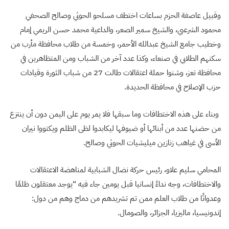
وقبيل عاصفة الحزم بساعات اختطف مسلحو الحوثي وصالح الصحفي
محمود الشرعبي، والشيخ سمير الصعر، والداعية ﻣﺤﻤﺪ ﺣﺴﻦ ﺍﻟﺮﻳﻤﻲ ﺇﻣﺎﻡ
ﻭﺧﻄﻴﺐ ﺟﺎﻣﻊ ﺍﻟﺸﻴﺦ عبدالله الأحمر، وخمسة من طلاب محافظة مأرب من
سكنهم الطلابي في صنعاء، وكذا عدد آخر من الشباب ومن المتظاهرين في
محافظة تعز، وشنوا حملة اعتقالات طالت 27 من شباب الثورة وقيادات
حزب الإصلاح في محافظة الحديدة.
وبناء على هذه الاختطافات وما سبقها فلا يمر يوم على اليمن دون أن ينتزع
من حضنها عدد من أبنائها أو ضيوفها ليكابدوا لظى الظلم ويكتووا نيران
الأسى في غياهب زنازين ميليشيات الحوثي وصالح.
المحامي سليم علاو، رئيس حركة نضال الشبابية لمناهضة الاعتقالات
والاختطافات، وجه نداءً إنسانيا قبل يومين جاء فيه “يوجد معتقلون ظلمًا
وعدوانًا من طلاب العلم ممن تم تشريدهم من دماج وهم من دول:
إندونيسيا، ماليزيا، الجزائر، والصومال.