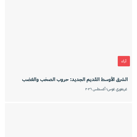
آراء
الشرق الأوسط القديم الجديد: حروب الصخب والغضب
غريغوري غوس
١ أغسطس ٢٠٢٦