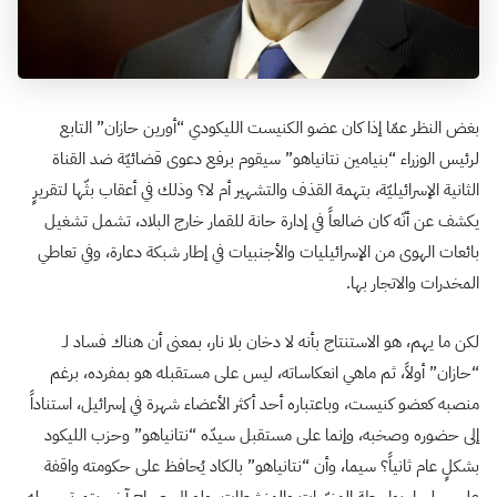
بغض النظر عمّا إذا كان عضو الكنيست الليكودي “أورين حازان” التابع
لرئيس الوزراء “بنيامين نتانياهو” سيقوم برفع دعوى قضائيّة ضد القناة
الثانية الإسرائيليّة، بتهمة القذف والتشهير أم لا؟ وذلك في أعقاب بثّها لتقريرٍ
يكشف عن أنّه كان ضالعاً في إدارة حانة للقمار خارج البلاد، تشمل تشغيل
بائعات الهوى من الإسرائيليات والأجنبيات في إطار شبكة دعارة، وفي تعاطي
المخدرات والاتجار بها.
لكن ما يهم، هو الاستنتاج بأنه لا دخان بلا نار، بمعنى أن هناك فساد لـ
“حازان” أولاً، ثم ماهي انعكاساته، ليس على مستقبله هو بمفرده، برغم
منصبه كعضو كنيست، وباعتباره أحد أكثر الأعضاء شهرة في إسرائيل، استناداً
إلى حضوره وصخبه، وإنما على مستقبل سيدّه “نتانياهو” وحزب الليكود
بشكلٍ عام ثانياً؟ سيما، وأن “نتانياهو” بالكاد يُحافظ على حكومته واقفة