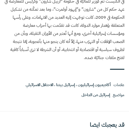
في الكنيست ثم كوزير للماليّة في حكومة “أرييل شارون” وكرئيس للمعارضة في
عهد حكم كل من “شارون” و”إيهود أولمرت”، وما بعد تمكّنه من تشكيل
الحكومة في 2009، كانت توجّهت إليه العديد من الاتهامات، وعلى رأسها
المتعلقة بإهدار موارد الدولة، كانت قد تقدّمت بها أحزاب معارضة
ومؤسسات إسرائيلية أخرى، ومع أنها تُعتبر من الأوزان الثقيلة، وبأن من
الصعب الإفلات أو التهرّب منها، إلاّ أنه كان ينجو منها بأعجوبة، إمّا نتيجة
لظروف سياسية أو اقتصادية أو انتخابية، أو أن الشرطة لا ترى أسباباً كافية
لفتح ملفات جنائيّة ضده.
علامات
أكاديميون إسرائيليون
،
إسرائيل بيتنا
،
الاحتلال الاسرائيلي
مواضيع
إسرائيل من الداخل
قد يعجبك ايضا