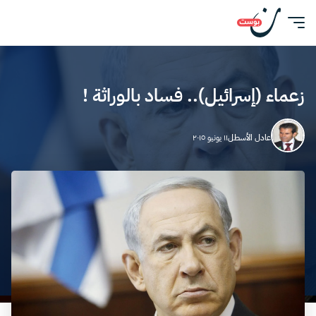
​زعماء (إسرائيل).. فساد بالوراثة !
عادل الأسطل
١١ يونيو ٢٠١٥