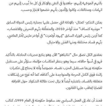
بالتهم الموجّهة إليهم، جاهدوا في النفي والإنكار في كل ما نُسِب إليهم من
اتهامات ومخالفات، وكانوا يؤكّدون بأنهم خضعوا لابتزاز وحسب.
يمكن التذكير- كمثال- بالإدانة التي حصل عليها بجدارة رئيس الدولة السابق
” موشيه كتساف” منذ أواخر 2010، والمتعلّقة بتُهم التحرش والاغتصاب،
كما أدِين رئيس الوزراء السابق “إيهود أولمرت” في أواخر مارس/أذار الماضي،
بتُهم فساد مختلفة ومنها الغش والاحتيال.
بمقدور الكل تصوّر حال “نتانياهو” الآن وهو يتابع مجريات الحادثة، بالتأكيد
فهو في أسوأ حالاته، سيما وهو ينتظر انعكاسات مؤلمة، ستؤثّر على مستقبل
حكومته وربما مستقبل الحزب نفسه، خصوصاً وأنه لا يحتاج إلى مكدرات
زائدة فوق الكتل الحرجة والمتواجدة على أكتافه، كما أنه غنيٌ عن إشكالات
متعلقة بالفساد، باعتباره أيضاً لا يزال تحت طائلة الشكوك حول اقترافه
لقضايا يُعاقب عليها القانون.
فمنذ أن عاد إلى العمل السياسي بعد سقوط حكومته في العام 1999، كنائب