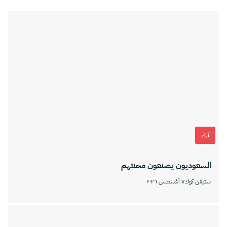
آراء
السعوديون يصنعون محنتهم
ستيفن كوك
٧ أغسطس ٢٠٢٦