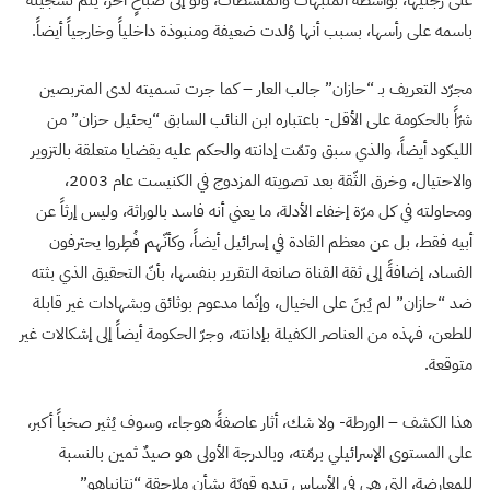
على رجليها، بواسطة المنبّهات والمنشطات، ولو إلى صباحٍ آخر، يتم تسجيله
باسمه على رأسها، بسبب أنها وُلدت ضعيفة ومنبوذة داخلياً وخارجياً أيضاً.
مجرّد التعريف بـ “حازان” جالب العار – كما جرت تسميته لدى المتربصين
شرّاً بالحكومة على الأقل- باعتباره ابن النائب السابق “يحئيل حزان” من
الليكود أيضاً، والذي سبق وتمّت إدانته والحكم عليه بقضايا متعلقة بالتزوير
والاحتيال، وخرق الثّقة بعد تصويته المزدوج في الكنيست عام 2003،
ومحاولته في كل مرّة إخفاء الأدلة، ما يعني أنه فاسد بالوراثة، وليس إرثاً عن
أبيه فقط، بل عن معظم القادة في إسرائيل أيضاً، وكأنّهم فُطِروا يحترفون
الفساد، إضافةً إلى ثقة القناة صانعة التقرير بنفسها، بأنّ التحقيق الذي بثته
ضد “حازان” لم يُبنَ على الخيال، وإنّما مدعوم بوثائق وبشهادات غير قابلة
للطعن، فهذه من العناصر الكفيلة بإدانته، وجرّ الحكومة أيضاً إلى إشكالات غير
متوقعة.
هذا الكشف – الورطة- ولا شك، أثار عاصفةً هوجاء، وسوف يُثير صخباً أكبر،
على المستوى الإسرائيلي برمّته، وبالدرجة الأولى هو صيدٌ ثمين بالنسبة
للمعارضة، التي هي في الأساس تبدو قويّة بشأن ملاحقة “نتانياهو”