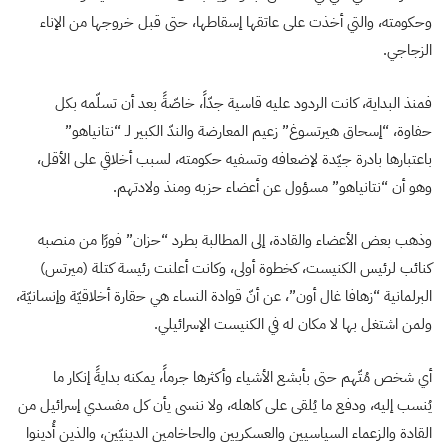
وحكومته، والتي أخذت على عاتقها إسقاطها، حتى قبل خروجها من الإناء
الزجاجي.
فمنذ البداية، كانت الردود عليه قاسية جدّاً، خاصّةً بعد أن تسلّمه بكل
حفاوة، “إسحاق هيرتسوغ” زعيم المعارضة والندّ الكبير لـ “نتانياهو”
باعتبارها بادرة جيّدة لإضعافه وتسفيه حكومته، لسبب أخلاقي على الأقل،
وهو أن “نتانياهو” مسؤول عن أعضاء حزبه ومنذ ولادتهم.
وذهب بعض الأعضاء والقادة، إلى المطالبة بطرد “حزان” فورًا من منصبه
كنائب لرئيس الكنيست، كخطوة أولى، وكانت أعلنت رئيسة كتلة (ميرتس)
البرلمانية “زهافا غال أون”، عن أنّ قوادة النساء هي حقارة أخلاقيّة وإنسانيّة،
ولمن اشتغل بها لا مكان له في الكنيست الإسرائيلي.
أي شخص مُتّهم حتى بأبشع الأشياء وأكثرها جرماً، يمكنه بدايةً إنكار ما
يُنسب إليه، ودفع ما يُلقى على كاهله، ولا ننسى يأن كل مفسدي إسرائيل من
القادة والزعماء السياسيين والعسكريين والحاخامين الدينيّين، والذين أُدينوا