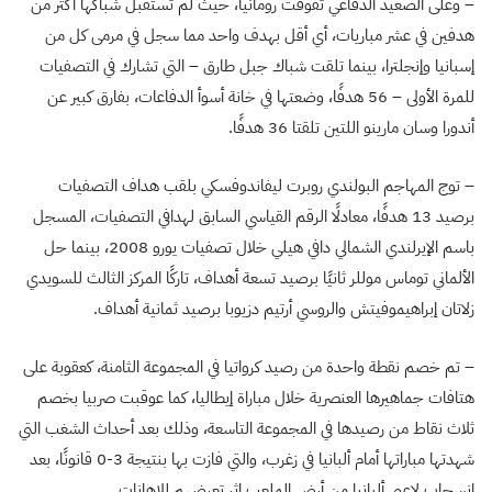
– وعلى الصعيد الدفاعي تفوقت رومانيا، حيث لم تستقبل شباكها أكثر من
هدفين في عشر مباريات، أي أقل بهدف واحد مما سجل في مرمى كل من
إسبانيا وإنجلترا، بينما تلقت شباك جبل طارق – التي تشارك في التصفيات
للمرة الأولى – 56 هدفًا، وضعتها في خانة أسوأ الدفاعات، بفارق كبير عن
أندورا وسان مارينو اللتين تلقتا 36 هدفًا.
– توج المهاجم البولندي روبرت ليفاندوفسكي بلقب هداف التصفيات
برصيد 13 هدفًا، معادلًا الرقم القياسي السابق لهدافي التصفيات، المسجل
باسم الإيرلندي الشمالي دافي هيلي خلال تصفيات يورو 2008، بينما حل
الألماني توماس موللر ثانيًا برصيد تسعة أهداف، تاركًا المركز الثالث للسويدي
زلاتان إبراهيموفيتش والروسي أرتيم دزيوبا برصيد ثمانية أهداف.
– تم خصم نقطة واحدة من رصيد كرواتيا في المجموعة الثامنة، كعقوبة على
هتافات جماهيرها العنصرية خلال مباراة إيطاليا، كما عوقبت صربيا بخصم
ثلاث نقاط من رصيدها في المجموعة التاسعة، وذلك بعد أحداث الشغب التي
شهدتها مباراتها أمام ألبانيا في زغرب، والتي فازت بها بنتيجة 3-0 قانونًا، بعد
انسحاب لاعبي ألبانيا من أرض الملعب إثر تعرضهم للإهانات.