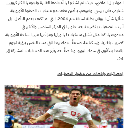
المونديال الماضي، حيث لم تشفع لها أمجادها الغابرة ونجومها الكثر كروبين،
شنايدر، فان بيرسي، وغيرهم، بتأمين مقعد مع منتخبات الصفوة الأوروبية،
شأنها شأن اليونان بطلة نسخة عام 2004، التي لم تكتف بعدم التأهل، بل
أنهت التصفيات بفضيحة بعد حلولها في المركز السادس والأخير في
مجموعتها، كما مثل فشل منتخبات لها وزنها وعراقتها على الساحة الأوروبية،
كصربيا، بلغاريا، وإسكتلندا، صدمةً لجماهيرها التي منت النفس برؤية نجوم
بلادها يتلألأون في سماء اليورو، وخاصةً بعد رفع عدد المنتخبات المشاركة إلى
24.
إحصائيات ولقطات من مشوار التصفيات