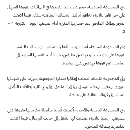
وفي المجموعة السادسة، حجزت رومانيا مقعدها في النهائيات بفوزها السهل
على جزر فارو بثلاثية، لترافق أيرلندا الشمالية المتأهلة سلفًا، فيما اكتفت
المجر ببطاقة الملحق بعد خسارتها المثيرة أمام ضيفتها اليونان بنتيجة 4 –
3.
وفي المجموعة السابعة، أمنت روسيا تأهلها المباشر – إلى جانب النمسا –
بفوزها على مونتينيجرو بهدفين نظيفين، مرسلةً بمنافستها السويد إلى
الملحق رغم فوزها بهدفين على مولدوفا.
وفي المجموعة الثامنة، ضمنت إيطاليا صدارة المجموعة بفوزها على ضيفتها
النرويج بهدفين لهدف، لترسل بها إلى الملحق، وتهدي ثانية بطاقات التأهل
المباشر إلى كرواتيا الفائزة على مالطا.
وفي المجموعة التاسعة والأخيرة، أكملت ألبانيا سلسلة مفاجآتها بفوزها على
مضيفتها أرمينيا بثلاثية، ضمنت لها التأهل إلى جانب البرتغال، فيما اكتفت
الدانمارك ببطاقة الملحق.