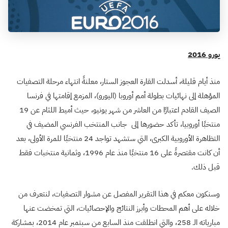
يورو 2016
منذ أيام قليلة، أسدلت القارة العجوز الستار، معلنةً انتهاء مرحلة التصفيات
المؤهلة إلى نهائيات بطولة أمم أوروبا (اليورو)، المزمع إقامتها في فرنسا
الصيف القادم اعتبارًا من العاشر من شهر يونيو، حيث أميط اللثام عن 19
منتخبًا أوروبيا، تأكد حضورها إلى جانب المنتخب الفرنسي المضيف في
التظاهرة الأوروبية الكبرى، التي ستشهد تواجد 24 منتخبًا للمرة الأولى، بعد
أن كانت مقتصرةً على 16 منتخبًا منذ عام 1996، وثمانية منتخبات فقط
قبل ذلك.
وسنكون معكم في هذا التقرير المفصل عن مشوار التصفيات، لنتعرف من
خلاله على أهم المحطات وأبرز النتائج والإحصائيات، التي تمخضت عنها
مبارياته الـ 258، والتي انطلقت منذ السابع من سبتمبر عام 2014، بمشاركة