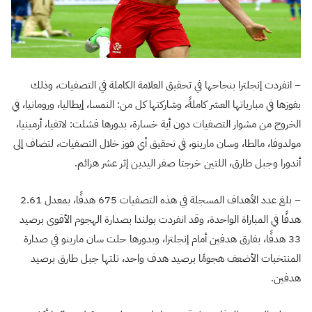
– انفردت إنجلترا بنجاحها في تحقيق العلامة الكاملة في التصفيات، وذلك
بفوزها في مبارياتها العشر كاملةً، وشاركتها كل من: النمسا، إيطاليا، ورومانيا، في
الخروج من مشوار التصفيات دون أية خسارة، بدورها فشلت: لاتفيا، أرمينيا،
مولدوفا، مالطا، وسان مارينو، في تحقيق أي فوز خلال التصفيات، لتضاف إلى
أندورا وجبل طارق، اللتين خرجتا صفر اليدين إثر عشر هزائم.
– بلغ عدد الأهداف المسجلة في هذه التصفيات 675 هدفًا، بمعدل 2.61
هدفًا في المباراة الواحدة، وقد انفردت بولندا بصدارة الهجوم الأقوى برصيد
33 هدفًا، بفارق هدفين أمام إنجلترا، وبدورها حلت سان مارينو في صدارة
المنتخبات الأضعف هجومًا برصيد هدف واحد، تلتها جبل طارق برصيد
هدفين.