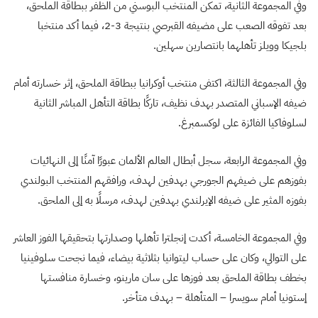
وفي المجموعة الثانية، تمكن المنتخب البوسني من الظفر ببطاقة الملحق،
بعد تفوقه الصعب على مضيفه القبرصي بنتيجة 3-2، فيما أكد منتخبا
بلجيكا وويلز تأهلهما بانتصارين سهلين.
وفي المجموعة الثالثة، اكتفى منتخب أوكرانيا ببطاقة الملحق، إثر خسارته أمام
ضيفه الإسباني المتصدر بهدف نظيف، تاركًا بطاقة التأهل المباشر الثانية
لسلوفاكيا الفائزة على لوكسمبرغ.
وفي المجموعة الرابعة، سجل أبطال العالم الألمان عبورًا آمنًا إلى النهائيات
بفوزهم على ضيفهم الجورجي بهدفين لهدف، ورافقهم المنتخب البولندي
بفوزه المثير على ضيفه الإيرلندي بهدفين لهدف، مرسلًا به إلى الملحق.
وفي المجموعة الخامسة، أكدت إنجلترا تأهلها وصدارتها بتحقيقها الفوز العاشر
على التوالي، وكان على حساب ليتوانيا بثلاثية بيضاء، فيما نجحت سلوفينيا
بخطف بطاقة الملحق بعد فوزها على سان مارينو، وخسارة منافستها
إستونيا أمام سويسرا – المتأهلة – بهدف متأخر.