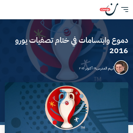
دموع وابتسامات في ختام تصفيات يورو
2016
أيهم المدرس
١٩ أكتوبر ٢٠١٥