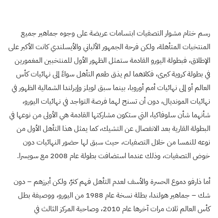
رسم ختام مشوار التصفيات ابتسامات عريضة على وجوه جماهير جميع
المنتخبات المتأهلة، ولكن فرحة الجمهور الألباني والأيسلندي كانت الأكبر على
الإطلاق، فبطولة اليورو القادمة ستمثل الظهور الأول للمنتخبين المغمورين
في بطولة كروية كبرى، فكلاهما لم يذق طعم التأهل سواءً إلى نهائيات كأس
العالم أو إلى نهائيات أمم أوروبا، بينما سبق لويلز وإيرلندا الشمالية الظهور في
نهائيات المونديال، دون أن تسنح لهما فرصة التواجد في نهائيات اليورو،
شأنهما شأن سلوفاكيا، التي ستكون مشاركتها القادمة هي الأولى من نوعها في
البطولة القارية بعد الانفصال عن التشيك، كما يمثل هذا التأهل الأول من
نوعه للنمسا من خلال التصفيات، حيث سبق لها حضور النهائيات دون
خوض التصفيات، وذلك عندما استضافت بطولة عام 2008 مع سويسرا.
أما ذارفو دموع الحسرة والأسف لعدم التأهل فهم كثرٌ، ولكن أبرزهم – دون
شك – جماهير هولندا، بطلة نسخة عام 1988 من اليورو، ووصيفة بطل
كأس العالم ثلاث مرات آخرها عام 2010، وصاحبة المركز الثالث في