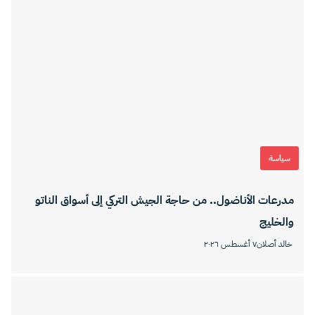
سياسة
مدرعات الأناضول.. من حاجة الجيش التركي إلى أسواق الناتو
والخليج
خالد أصلان
٧ أغسطس ٢٠٢٦