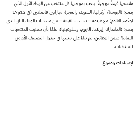
ملامحها قرعةٌ موجهةٌ، يلعب بموجبها كل منتخب من الوعاء الأول الذي
يضم: (البوسنة، أوكرانيا، السويد، والمجر)، مباراتين فاصلتين (في 12و17
نوفمبر القادم) مع غريمه – بحسب القرعة – من منتخبات الوعاء الثاني الذي
يضم: (الدانمارك، إيرلندا، النروج، وسلوفينيا)، علمًا بأن تصنيف المنتخبات
الثمانية ضمن الوعائين، تم بناءً على ترتيبها في جدول التصنيف الأوروبي
للمنتخبات.
ابتسامات ودموع