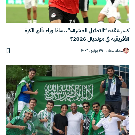
كسر عقدة “التمثيل المشرف”.. ماذا وراء تألق الكرة
الأفريقية في مونديال 2026؟
عماد عنان
٢٩ يونيو ,٢٠٢٦