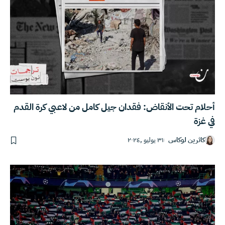
أحلام تحت الأنقاض: فقدان جيل كامل من لاعبي كرة القدم
في غزة
كاثرين لوكاس
٣١ يوليو ,٢٠٢٤