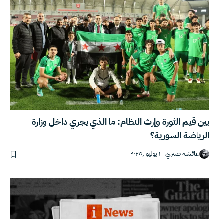
بين قيم الثورة وإرث النظام: ما الذي يجري داخل وزارة
الرياضة السورية؟
عائشة صبري
١ يوليو ,٢٠٢٥