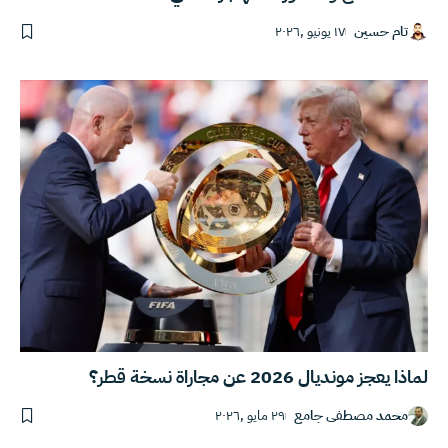
تام حسين
١٧ يونيو ,٢٠٢٦
لماذا يعجز مونديال 2026 عن مجاراة نسخة قطر؟
محمد مصطفى جامع
٢٩ مايو ,٢٠٢٦