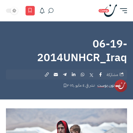
06-19-
2014UNHCR_Iraq
مشاركة
نون بوست
نشر في ٤ مايو ,٢٠١٥