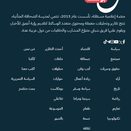
منصة إعلامية مستقلة، تأسست عام 2013، تنتمي لمدرسة الصحافة المتأنية،
تنتج تقارير وتحليلات معمقة ومحتوى متعدد الوسائط لتقديم رؤية أعمق للأخبار،
ويقوم عليها فريق شبابي متنوّع المشارب والخلفيات من دول عربية عدة.
سياسة
اقتصاد
أحدث التقارير
من نحن
مجتمع
صحافة
ملفات
كتّابنا
حقوق وحريات
أدب وفن
مطولات
اكتب معنا
آراء
ريادة أعمال
حوارات
السياسة التحريرية
تاريخ
سياحة وسفر
بودكاست
بحث متقدم
رياضة
سينما ودراما
تفاعلي
تعليم
طعام
الموسوعة
تكنولوجيا
صحة
بالصور
ثقافة