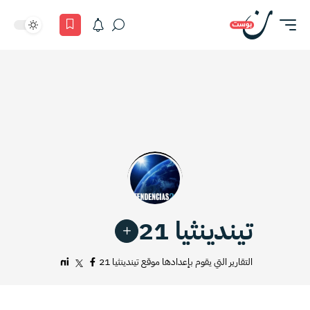
تيندينثيا 21
التقارير التي يقوم بإعدادها موقع تيندينثيا 21