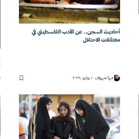
أحاديث السجن.. عن الأدب الفلسطيني في
معتقلات الاحتلال
ع
ا
مها شهوان
١ يوليو ,٢٠٢٢