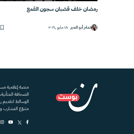
رمضان خلف قضبان سجون القمع
تمام أبو الخير
١٨ مايو ,٢٠١٩
الصحافة المتأنية
الوسائط لتقديم رؤ
متنوّع المشارب و