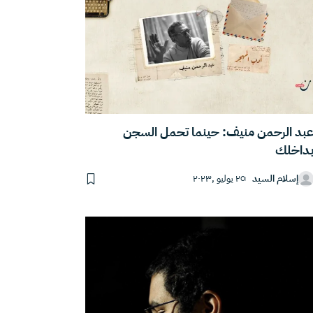
بد الرحمن منيف: حينما تحمل السجن
داخلك
إسلام السيد
٢٥ يوليو ,٢٠٢٣