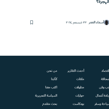
لهجرة؟
أسماء العمر
٢٢ ديسمبر ,٢٠١٧
قتصاد
أحدث التقارير
من نحن
حافة
ملفات
كتّابنا
دب وفن
مطولات
اكتب معنا
يادة أعمال
حوارات
السياسة التحريرية
ياحة وسفر
بودكاست
بحث متقدم