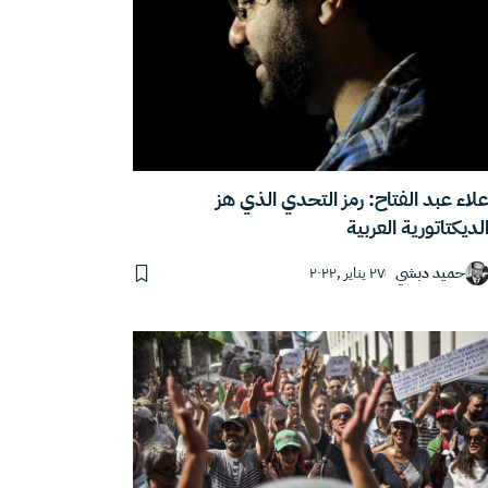
لاء عبد الفتاح: رمز التحدي الذي هز
لديكتاتورية العربية
حميد دبشي
٢٧ يناير ,٢٠٢٢