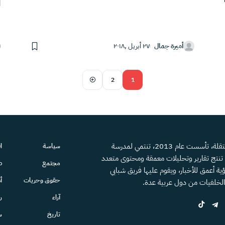
ا
أميرة جمال
٢٧ أبريل ,٢٠١٨
2
1
منصة إعلامية مستقلة، تأسست عام 2013، تنتمي لمدرسة
سياسة
ا
، تنتج تقارير وتحليلات معمقة ومحتوى متعدد
مجتمع
ص
ية أعمق للأخبار، ويقوم عليها فريق شبابي
حقوق وحريات
أ
الخلفيات من دول عربية عدة.
آراء
ر
تاريخ
س