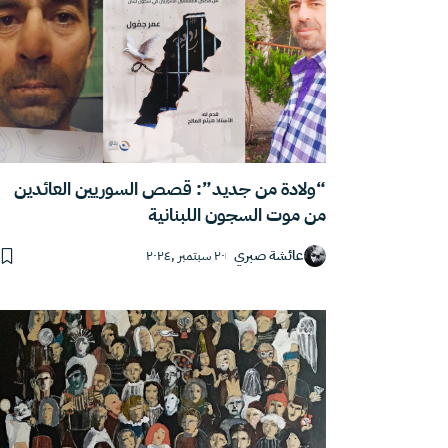
“ولادة من جديد”: قصص السوريين العائدين
من موت السجون اللبنانية
عائشة صبري
٢٠ سبتمبر ,٢٠٢٤