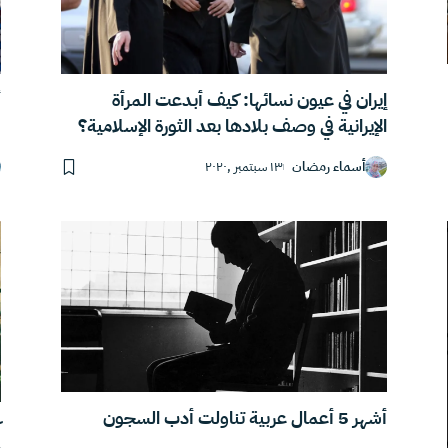
أ
إيران في عيون نسائها: كيف أبدعت المرأة
الإيرانية في وصف بلادها بعد الثورة الإسلامية؟
أسماء رمضان
١٣ سبتمبر ,٢٠٢٠
أشهر 5 أعمال عربية تناولت أدب السجون
ك