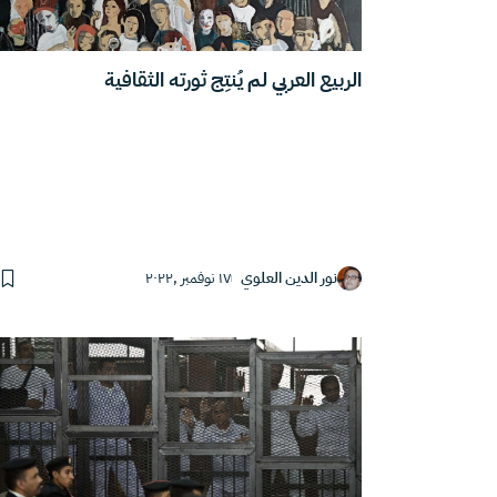
الربيع العربي لم يُنتِج ثورته الثقافية
نور الدين العلوي
١٧ نوفمبر ,٢٠٢٢