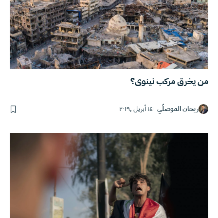
من يخرق مركب نينوى؟
ريحان الموصلّي
١٤ أبريل ,٢٠١٩