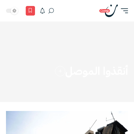
أنقذوا الموصل