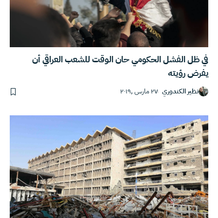
في ظل الفشل الحكومي حان الوقت للشعب العراقي أن
يفرض رؤيته
نظير الكندوري
٢٧ مارس ,٢٠١٩