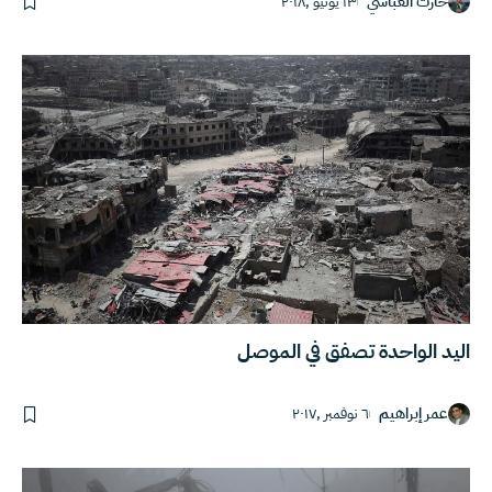
حارث العباسي
١٣ يونيو ,٢٠١٨
اليد الواحدة تصفق في الموصل
عمر إبراهيم
٦ نوفمبر ,٢٠١٧