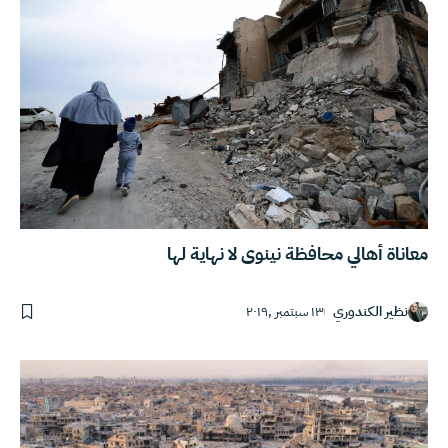
معاناة أهالي محافظة نينوى لا نهاية لها
نظير الكندوري
١٣ سبتمبر ,٢٠١٩