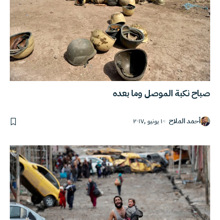
صباح نكبة الموصل وما بعده
أحمد الملاح
١٠ يونيو ,٢٠١٧