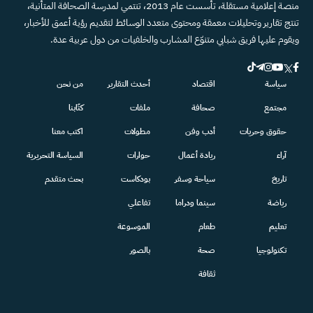
منصة إعلامية مستقلة، تأسست عام 2013، تنتمي لمدرسة الصحافة المتأنية،
تنتج تقارير وتحليلات معمقة ومحتوى متعدد الوسائط لتقديم رؤية أعمق للأخبار،
ويقوم عليها فريق شبابي متنوّع المشارب والخلفيات من دول عربية عدة.
سياسة
اقتصاد
أحدث التقارير
من نحن
مجتمع
صحافة
ملفات
كتّابنا
حقوق وحريات
أدب وفن
مطولات
اكتب معنا
آراء
ريادة أعمال
حوارات
السياسة التحريرية
تاريخ
سياحة وسفر
بودكاست
بحث متقدم
رياضة
سينما ودراما
تفاعلي
تعليم
طعام
الموسوعة
تكنولوجيا
صحة
بالصور
ثقافة