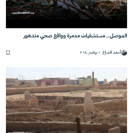
الموصل.. مستشفيات مدمرة وواقع صحي متدهور
أحمد الدباغ
١ نوفمبر ,٢٠١٨