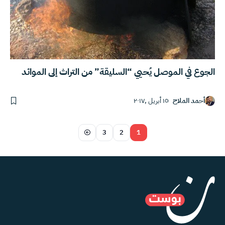
الجوع في الموصل يُحيي “السليقة” من التراث إلى الموائد
أحمد الملاح
١٥ أبريل ,٢٠١٧
3
2
1