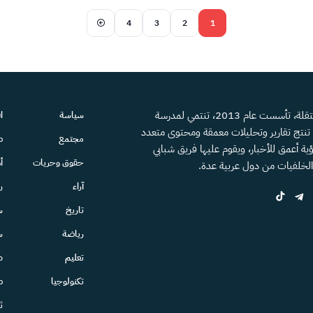
4
3
2
1
منصة إعلامية مستقلة، تأسست عام 2013، تنتمي لمدرسة
سياسة
ا
، تنتج تقارير وتحليلات معمقة ومحتوى متعدد
مجتمع
ص
ية أعمق للأخبار، ويقوم عليها فريق شبابي
حقوق وحريات
أ
الخلفيات من دول عربية عدة.
آراء
ر
تاريخ
س
رياضة
س
تعليم
ط
تكنولوجيا
ص
ث