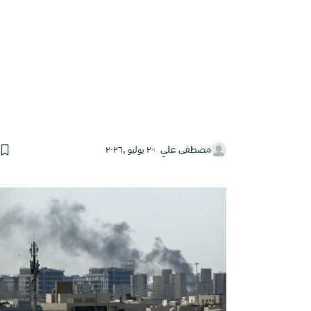
مصطفى علي
٢٠ يوليو ,٢٠٢٦