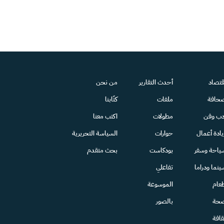
قتصاد
أحدث التقارير
من نحن
حافة
ملفات
كتّابنا
دب وفن
مطولات
اكتب معنا
يادة أعمال
حوارات
السياسة التحريرية
ياحة وسفر
بودكاست
بحث متقدم
ينما ودراما
تفاعلي
عام
الموسوعة
حة
بالصور
قافة