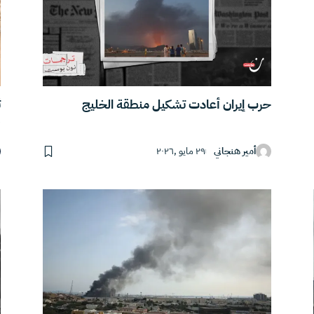
حرب إيران أعادت تشكيل منطقة الخليج
ث
9
أمير هنجاني
٢٩ مايو ,٢٠٢٦