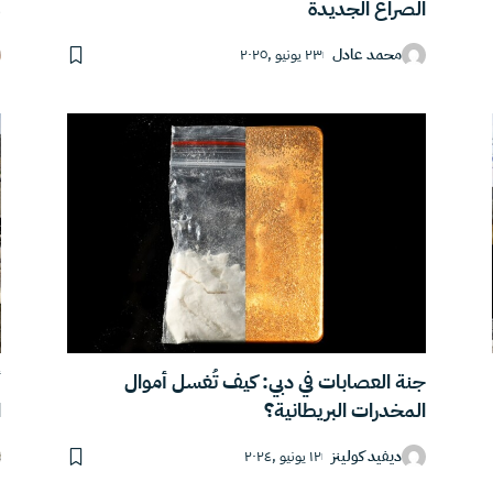
الصراع الجديدة
و
محمد عادل
٢٣ يونيو ,٢٠٢٥
جنة العصابات في دبي: كيف تُغسل أموال
أ
المخدرات البريطانية؟
ا
ديفيد كولينز
١٢ يونيو ,٢٠٢٤