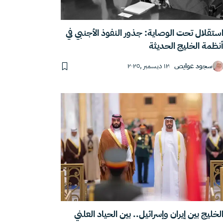
ستقلال تحت الوصاية: جذور النفوذ الأجنبي في
نظمة الخليج الحديثة
سجود عوايص
١٢ ديسمبر ,٢٠٢٥
لخليج بين إيران وإسرائيل.. بين الحياد العلني