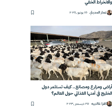
الانخراط الخفي
عمار الحديثي
١٥ يونيو ,٢٠٢٥
راض ومزارع ومصانع.. كيف تستثمر دول
لخليج في أمنها الغذائي حول العالم؟
كلارا غالتييه
٢٧ ديسمبر ,٢٠٢٣