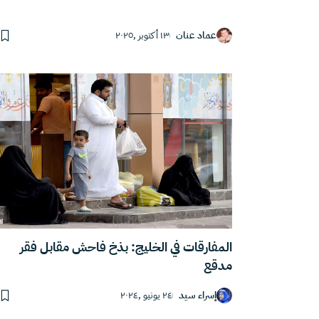
عماد عنان
١٣ أكتوبر ,٢٠٢٥
المفارقات في الخليج: بذخ فاحش مقابل فقر
مدقع
إسراء سيد
٢٤ يونيو ,٢٠٢٤