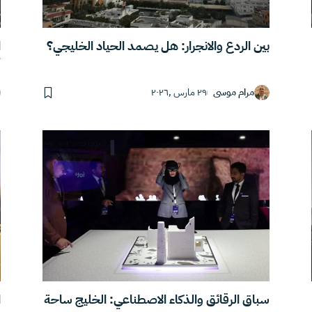
بين الردع والانجرار: هل يصمد الحياد الخليجي؟
ا
أ
مرام موسى
٢٩ مارس ,٢٠٢٦
سباق الرقائق والذكاء الاصطناعي: الخليج ساحة
ا