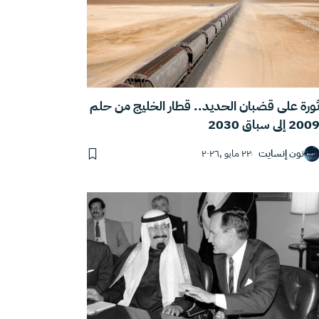
ورة على قضبان الحديد.. قطار الخليج من حلم
200 إلى سباق 2030
نون إنسايت
٢٢ مايو ,٢٠٢٦