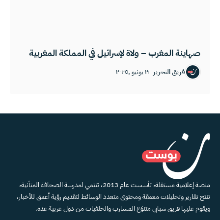
صهاينة المغرب – ولاة لإسرائيل في المملكة المغربية
فريق التحرير
٢ يونيو ,٢٠٢٥
منصة إعلامية مستقلة، تأسست عام 2013، تنتمي لمدرسة الصحافة المتأنية،
تنتج تقارير وتحليلات معمقة ومحتوى متعدد الوسائط لتقديم رؤية أعمق للأخبار،
ويقوم عليها فريق شبابي متنوّع المشارب والخلفيات من دول عربية عدة.