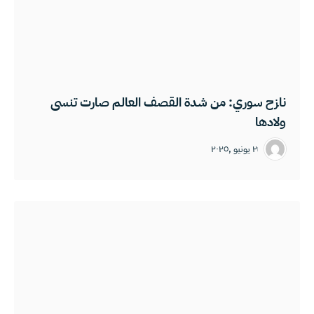
نازح سوري: من شدة القصف العالم صارت تنسى
ولادها
٢ يونيو ,٢٠٢٥