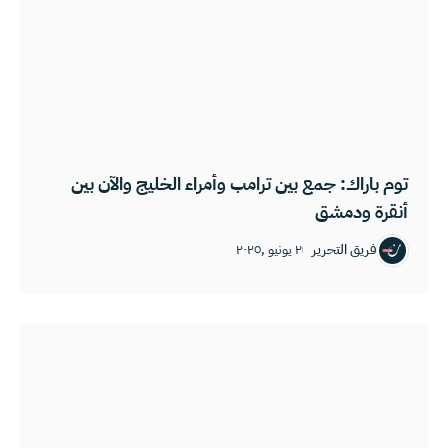
توم باراك: جمع بين ترامب وأمراء الخليج والآن بين
أنقرة ودمشق
فريق التحرير
٢ يونيو ,٢٠٢٥