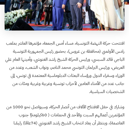
افتتحت حركة النهضة التونسية، مساء أمس الجمعة، مؤتمرها العاشر بملعب
رادس الأولمبي (محافظة بن عروس)، بحضور رئيس الجمهورية التونسية
الباجي قائد السبسي، ورئيس الحركة الشيخ راشد الغنوشي، وأمينها العام علي
العريض، ورئيس البرلمان التونسي محمد الناصر، ونواب الشعب، وعدد من
الوزراء وسفراء الدول ورؤساء البعثات الدبلوماسية المعتمدة في تونس، إلى
جانب عدد من الأمناء العامين لأحزاب تونسية وعربية وغربية ومئات من
الشخصيات السياسية
.
وشارك في حفل الافتتاح الآلاف من أنصار الحركة، وسيواصل نحو 1000 من
المؤتمرين أعمالهم السبت والأحد في الحمامات (
60
كيلومترًا جنوب
العاصمة)، وينتظر أن يعاد انتخاب الشيخ راشد الغنوشي (
74
عامًا) رئيسًا