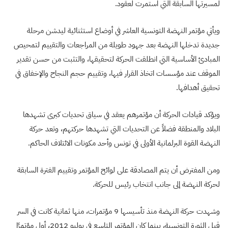
لمسيرتها السابقة التي استمرت لعقود.
ويأتي مؤتمر النهضة التونسية العاشر في أوضاع استثنائية ليدشن مرحلة
جديدة تدخلها النهضة بعد جهود طويلة من المراجعات والتقييم لتمحيص
المبادئ الأساسية التي انطلقت الحركة لتحقيقها، والتثبت من حسن تقدير
الموقف عند مؤسسات اتخاذ القرار فيها، وتقييم حجم النجاح والإخفاق في
تحقيق أهدافها.
ويؤكد قيادات الحركة أن مؤتمرهم يعقد في سياق تحديات كبرى تشهدها
البلاد والمنطقة فضلاً عن التحديات التي تشهدها حركتهم، وتعد حركة
النهضة القوة البرلمانية الأولى في تونس وأحد مكونات الائتلاف الحاكم.
ومن المفترض أن يتم المصادقة على لوائح المؤتمر وتقييم الفترة السابقة
لحركة النهضة إلى جانب انتخاب رئيس للحركة.
وشهدت حركة النهضة منذ تأسيسها 9 مؤتمرات، منها ثمانية كانت في السر
قبل الثورة التونسية، بينما كان المؤتمر التاسع في يوليو 2012، أول مؤتمرًا