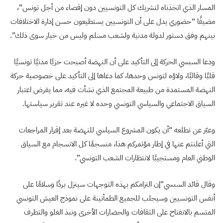
المسار الذي اتخذناه لتشريك كل التونسيين دون إقصاء من أجل تونس”،
مضيفًا “حضوري يدل على أن التونسيين يستطيعون حسن إدارة الاختلافات
بينهم وفق دستور لدولة مدنية ولشعب مسلم وليس من خيار سوى ذلك”.
ودعا السبسي الحركة إلى التأكيد على أن النهضة أصبحت حزبًا مدنيًا تونسيًا
قلبًا وقالبًا، ولاؤه لتونس وحدها، كما دعاها إلى التأكيد على خصوصية حركة
النهضة المستمدة من طبيعة المجتمع الذي نشأت فيه، مما يفرض اعتبار
السياق الاجتماعي والسياسي التونسي وحده لا غيره عند تقرير سياستها.
وعبّر عن تطلعه “أن يكون المشروع السياسي للنهضة بعد إقرار المراجعات
التي أعلنتم عنها في إطار مؤتمركم هذا، منسجمًا كل الانسجام مع السياق
الوطني العام ومستجيبًا لانتظارات الشعب التونسي”.
وقال قائد السبسي”إن التزامكم بهذه التوجهات سينزل بردًا وسلامًا على
أنفس التونسيين وسيجلب للجميع الطمأنينة على نموذج العيش التونسي
المتسم بالانفتاح على الثقافات والحضارات الأخرى ونبذ الغلو والتطرف