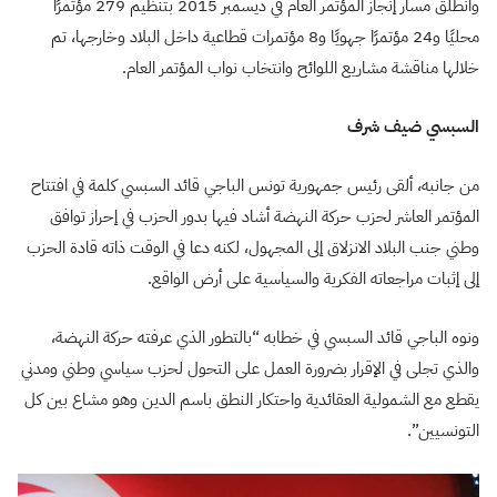
وانطلق مسار إنجاز المؤتمر العام في ديسمبر 2015 بتنظيم 279 مؤتمرًا
محليًا و24 مؤتمرًا جهويًا و8 مؤتمرات قطاعية داخل البلاد وخارجها، تم
خلالها مناقشة مشاريع اللوائح وانتخاب نواب المؤتمر العام.
السبسي ضيف شرف
من جانبه، ألقى رئيس جمهورية تونس الباجي قائد السبسي كلمة في افتتاح
المؤتمر العاشر لحزب حركة النهضة أشاد فيها بدور الحزب في إحراز توافق
وطني جنب البلاد الانزلاق إلى المجهول، لكنه دعا في الوقت ذاته قادة الحزب
إلى إثبات مراجعاته الفكرية والسياسية على أرض الواقع.
ونوه الباجي قائد السبسي في خطابه “بالتطور الذي عرفته حركة النهضة،
والذي تجلى في الإقرار بضرورة العمل على التحول لحزب سياسي وطني ومدني
يقطع مع الشمولية العقائدية واحتكار النطق باسم الدين وهو مشاع بين كل
التونسيين”.