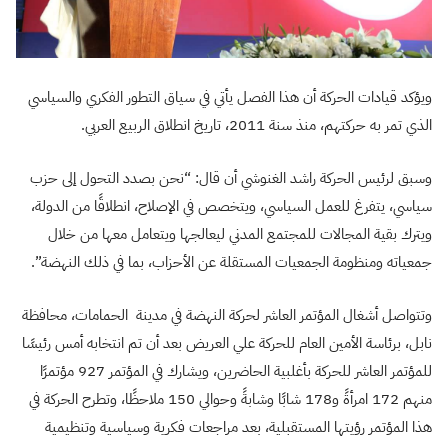
ويؤكد قيادات الحركة أن هذا الفصل يأتي في سياق التطور الفكري والسياسي
الذي تمر به حركتهم، منذ سنة 2011، تاريخ انطلاق الربيع العربي.
وسبق لرئيس الحركة راشد الغنوشي أن قال: “نحن بصدد التحول إلى حزب
سياسي، يتفرغ للعمل السياسي، ويتخصص في الإصلاح، انطلاقًا من الدولة،
ويترك بقية المجالات للمجتمع المدني ليعالجها ويتعامل معها من خلال
جمعياته ومنظومة الجمعيات المستقلة عن الأحزاب، بما في ذلك النهضة”.
وتتواصل أشغال المؤتمر العاشر لحركة النهضة في مدينة الحمامات، محافظة
نابل، برئاسة الأمين العام للحركة علي العريض بعد أن تم انتخابه أمس رئيسًا
للمؤتمر العاشر للحركة بأغلبية الحاضرين، ويشارك في المؤتمر 927 مؤتمرًا
منهم 172 امرأةً و178 شابًا وشابةً وحوالي 150 ملاحظًا، وتطرح الحركة في
هذا المؤتمر رؤيتها المستقبلية، بعد مراجعات فكرية وسياسية وتنظيمية