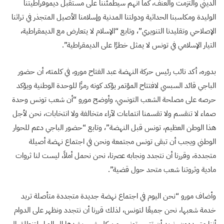
الديني والتزمت والعنف، كما أنهم سيطمئننا على مستقبل ديموقراطيتنا
الوليدة ومكاسبنا الحداثية ودولتنا المدنية وإسلامنا الأصيل المتجذر في تراثنا
الإصلاحي وتقليدنا التنويري”، وتابع “الإسلام لا يتعارض مع الديمقراطية،
التيار الإسلامي في تونس لا يمثل خطرًا على الديمقراطية”.
بدوره، أكد نائب رئيس حركة النهضة عبد الفتاح مورو، في كلمته، أن حضور
الباجي قائد السبسي لافتتاح المؤتمر يؤكد كونه رمزًا للوحدة الوطنية ويؤكد
حرصه على مصلحة الشعب التونسي، وأوضح مورو “أن شعب تونس وحدة
صماء لا تنقسم ولا تقسمنا انتماءات لآراء متخالفة ولا انتخابات، نحن لأجل
هذا الوطن العظيم، تونس قبل النهضة”، وتابع “حضور الباجي دعم للحوار
الوطني ويجب أن تبقى تونس مجتمعة ونحن في اجتماع نهضة أصيلة
متجددة، وقررنا أن نتجدد ونجابه عصرنا، نحن نحمل أملاً، ليست لنا ثروات
مادية وثروتنا شعب متحد حول قضية”.
وأضاف مورو “نحن اليوم في اجتماع نهضة جديدة متجددة متأصلة تريد
خدمة شعبها، نحن جميعًا لتونس، لذلك قررنا أن نتجدد ونظهر على الدوام
أننا متجددون، نريد أن تتحرر تونس من كل شيء يشدها إلى الوراء لتنطلق إلى