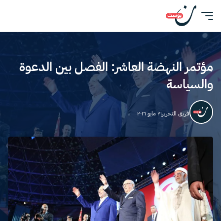
مؤتمر النهضة العاشر: الفصل بين الدعوة
والسياسة
فريق التحرير
٢١ مايو ٢٠١٦