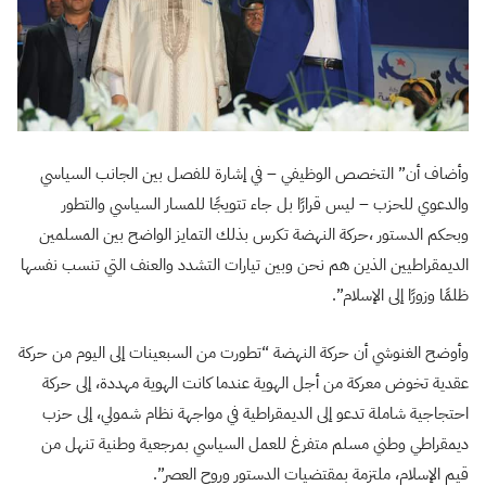
وأضاف أن
”
التخصص الوظيفي
–
في إشارة للفصل بين الجانب السياسي
والدعوي للحزب – ليس قرارًا بل جاء تتويجًا للمسار السياسي والتطور
وبحكم الدستور
،
حركة النهضة تكرس بذلك التمايز الواضح بين المسلمين
الديمقراطيين الذين هم نحن وبين تيارات التشدد والعنف التي تنسب نفسها
ظلمًا وزورًا إلى الإسلام”.
وأوضح الغنوشي أن حركة النهضة “تطورت من السبعينات إلى اليوم من حركة
عقدية تخوض معركة من أجل الهوية عندما كانت الهوية مهددة، إلى حركة
احتجاجية شاملة تدعو إلى الديمقراطية في مواجهة نظام شمولي، إلى حزب
ديمقراطي وطني مسلم متفرغ للعمل السياسي بمرجعية وطنية تنهل من
قيم الإسلام، ملتزمة بمقتضيات الدستور وروح العصر”.