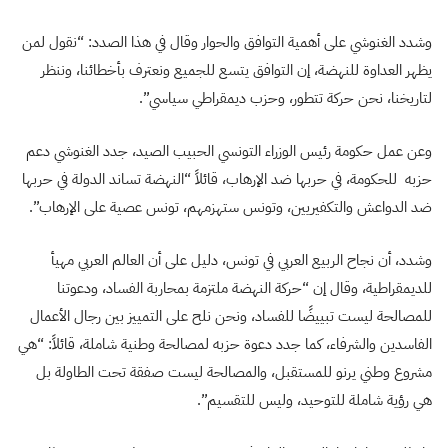
وشدد الغنوشي على أهمية التوافق والحوار وقال في هذا الصدد: “نقول لمن
يظهر العداوة للنهضة، إن التوافق يتسع للجميع ونعترف بأخطائنا، وننظر
لتاريخنا، نحن حركة تتطور، وحزب ديمقراطي سياسي”.
وعن عمل حكومة رئيس الوزراء التونسي الحبيب الصيد، جدد الغنوشي دعم
حزبه للحكومة، في حربها ضد الإرهاب، قائلاً “النهضة تساند الدولة في حربها
ضد الدواعش والتكفيريين، وتونس ستهزمهم، تونس عصية على الإرهاب”.
وشدد، أن نجاح الربيع العربي في تونس، دليل على أن العالم العربي مهيأ
للديمقراطية، وقال إن “حركة النهضة ملتزمة بمحاربة الفساد، ودعوتنا
للمصالحة ليست تبييضًا للفساد، ونحن نلح على التمييز بين رجال الأعمال
الفاسدين والشرفاء، كما جدد دعوة حزبه لمصالحة وطنية شاملة، قائلاً: “هي
مشروع وطني يرنو للمستقبل، والمصالحة ليست صفقة تحت الطاولة بل
هي رؤية شاملة للتوحيد، وليس للتقسيم”.