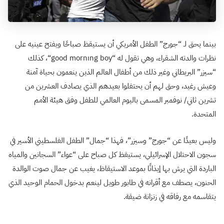
بينما يحق لـ “جورج” الطفل الأمريكي أن يستيقظ صباحًا ويفتح عينيه على
نظرات والدته الشقراء، وهي تقول له “
good mornıng boy
“، كذلك
“سيزر” البريطاني وغير ذلك من أطفال العالم الذين ينعمون بحياة آمنة
وعيش رغيد، وحق لهم أن يحتفلوا بعيدهم الذي يصادف العشرين من
تشرين ثاني/ نوفمبر المسمى باليوم العالمي للطفل وفق هيئة الأمم
المتحدة.
وليس بعيدًا عن “جورج” وسيزر”، فهذا “جمال” الطفل الفلسطيني الأسير في
سجون الاحتلال الإسرائيلي، يستيقظ كل صباح على “عواء” السجانين والمياه
الباردة التي يرش بها إيذانًا بموعد الاستيقاظ، يغيب عن جمال صوت الوالدة
الحنون، يصطف مع أقرانه في طابور طويل لينعم بدخول الحمام الوحيد الذي
يتقاسمه مع رفاقه في زنزانة ضيقة.