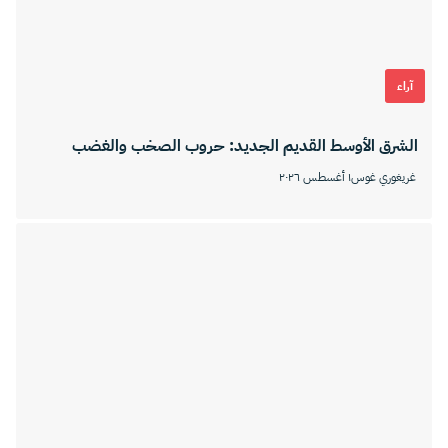
آراء
الشرق الأوسط القديم الجديد: حروب الصخب والغضب
غريغوري غوس
١ أغسطس ٢٠٢٦