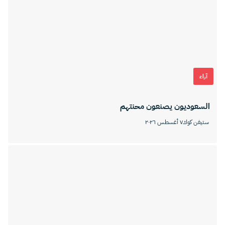
آراء
السعوديون يصنعون محنتهم
ستيفن كوك
٧ أغسطس ٢٠٢٦