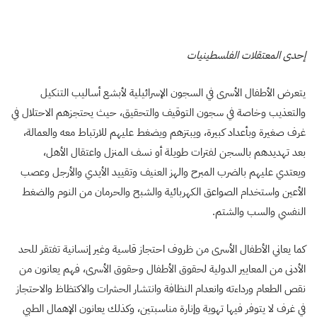
إحدى المعتقلات الفلسطينيات
يتعرض الأطفال الأسرى في السجون الإسرائيلية لأبشع أساليب التنكيل
والتعذيب وخاصة في سجون التوقيف والتحقيق، حيث يحتجزهم الاحتلال في
غرف صغيرة وبأعداد كبيرة، ويبتزهم ويضغط عليهم للارتباط معه والعمالة،
بعد تهديدهم بالسجن لفترات طويلة أو نسف المنزل واعتقال الأهل،
ويعتدي عليهم بالضرب المبرح والهز العنيف وتقييد الأيدي والأرجل وعصب
الأعين واستخدام الصواعق الكهربائية والشبح والحرمان من النوم والضغط
النفسي والسب والشتم
.
كما يعاني الأطفال الأسرى من ظروف احتجاز قاسية وغير إنسانية تفتقر للحد
الأدنى من المعايير الدولية لحقوق الأطفال وحقوق الأسرى، فهم يعانون من
نقص الطعام ورداءته وانعدام النظافة وانتشار الحشرات والاكتظاظ والاحتجاز
في غرف لا يتوفر فيها تهوية وإنارة مناسبتين، وكذلك يعانون الإهمال الطبي