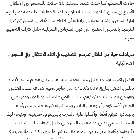
حالات التسمم، كما حدث عندما سجلت 10 حالات بالتسمم بين الأطفال
الأسرى في سجن “تلموند”، نتيجة تناولهم لوجبة معلبات فاسدة قدمتها لهم
إدارة السجن، وتشير مصادر إسرائيلية أن 14% من الأطفال الأسرى تعرضوا
للتهديد بالتحرش الجنسي من قبل السجانين الصهاينة خلال فترات التحقيق
معهم.
شهادات حية من أطفال تعرضوا للتعذيب في أثناء الاعتقال وفي السجون
الاسرائيلية
الطفل الأسير يوسف خليل عبد الحميد ترتير، من سكان مخيم عسكر قضاء
نابلس، اعتقل بتاريخ 5/10/2009، من حاجز مخيم شعاف قضاء القدس
وهو من مواليد 4/2/1993م، حيث انقض عليه الجنود الموجودون على
الحاجز فأمسكوه وأنزلوه من الباص وعند نزوله ضربه جندي على رأسه
بالبندقية فوقع أرضًا، وأكملوا عليه بالضرب بأيديهم وبأحذيتهم، ونتيجة لهذا
الضرب الوحشي أغمى عليه فجره الجنود إلى داخل غرفة بجانب الحاجز،
فأيقظوه وقاموا بتعريته من جميع ملابسه ثم بدأ حوالي 15 جنديًا بضربه في