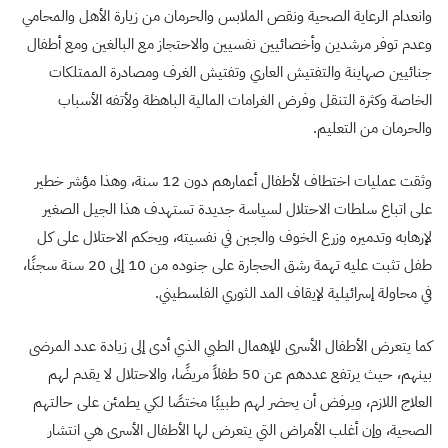
وانعدام الرعاية الصحية ونقص الملابس والحرمان من زيارة الأهل والمحامي
وعدم توفر مرشدين وأخصائيين نفسيين والاحتجاز مع البالغين ومع أطفال
جنائيين صهاينة والتفتيش العاري وتفتيش الغرف ومصادرة الممتلكات
الخاصة وكثرة التنقل وفرض الغرامات المالية الباهظة ولأتفه الأسباب
والحرمان من التعليم
.
وثقت عمليات اختطاف لأطفال أعمارهم دون 12 سنة، وهذا مؤشر خطير
على اتباع سلطات الاحتلال لسياسة جديدة تستهدف هذا الجيل الصغير
لإرهابه وتدميره وزرع الخوف والجبن في نفسيته، ويحكم الاحتلال على كل
طفل تثبت عليه تهمة رشق الحجارة على جنوده من 10 إلى 20 سنة سجنًا،
في محاولة إسرائيلية لإيقاف المد الثوري الفلسطيني.
كما يتعرض الأطفال الأسرى للإهمال الطبي الذي أدى إلى زيادة عدد المرضى
بينهم، حيث يرتفع عددهم عن 50 طفلاً مريضًا، والاحتلال لا يقدم لهم
العلاج اللازم، ويرفض أن يحضر لهم طبيبًا مختصًا لكي يطمئن على حالتهم
الصحية، وإن أغلب الأمراض التي يتعرض لها الأطفال الأسرى هي انتشار