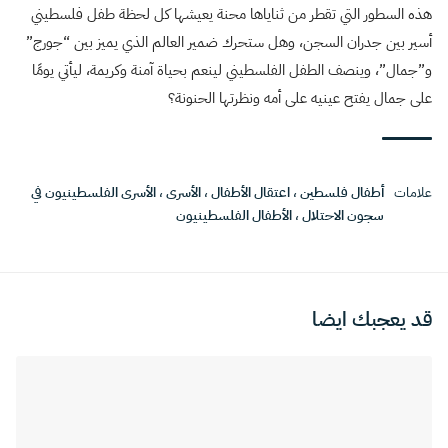
هذه السطور التي تقطر من ثناياها محنة يعيشها كل لحظة طفل فلسطيني
أسير بين جدران السجن، وهل ستحرك ضمير العالم الذي يميز بين “جورج”
و”جمال”، وينصف الطفل الفلسطيني لينعم بحياة آمنة وكريمة، ليأتي يومًا
على جمال يفتح عينيه على أمه ونظرتها الحنونة؟
علامات
أطفال فلسطين
،
اعتقال الأطفال
،
الأسرى
،
الأسرى الفلسطينيون في
سجون الاحتلال
،
الأطفال الفلسطينيون
قد يعجبك ايضا