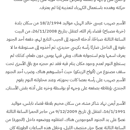
حركته وهدده باستعمال الكهرباء لتعذيبه إذا لم يعترف.
الأسير صهيب عيسى خالد الهبل، مواليد 18/2/1994 من سكان بلدة
(خربة مصباح) قضاء رام الله، اعتقل بتاريخ 26/11/2008، من البيت
الساعة الثالثة صباحًا، أدخله الجنود إلى الجيب التابع لهم، دفعه أحد الجنود
بقوة إلى الداخل ضاربًا رأسه بكرسي حديدي، ثم أخذوه إلى مستوطنة ما لا
يعرف اسمها وتم استجوابه هناك، وبقي فيها يومين دون طعام، كذلك لم
يستطع النوم لعدم وجود مكان ينام فيه فقد تم حجزه مع باقي الأسرى تحت
سقف مصنوع من (ألواح الزينكو) حيث أجلسوهم هناك، وضرب أحد الجنود
الأسير صهيب على رأسه بعصا كانت بحوزته، وعند محاولته النوم يقوم
الجندي بإيقاظه بصفعه على وجهه أو بواسطة وخزه على أذنه بقش الأسنان.
الأسير أيمن نهاد شاكر مشه، من سكان مخيم بلاطة قضاء نابلس، مواليد
16/1/1991، اعتقل في تاريخ 9/12/2009 من حاجز الحمرا الساعة الثالثة
عصرًا على يد الجنود الموجودين هناك، اعتقلوه ووضعوه داخل (الجورة) من
الساعة الثالثة عصرًا حتى منتصف الليل، وخلال هذه الساعات الطويلة كان