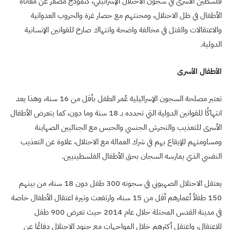
فلسطين الأسرى في سجون الاحتلال الإسرائيلي، كنموذج مصغر عن معاناة
الأطفال في ظل الاحتلال، ومحنتهم مع حصار غزة والحروب العدوانية
والاعتقالات والقتل في مخالفة واضحة وانتهاك صارخ للقوانين الإنسانية
الدولية.
الأطفال الأسرى
تعتبر مصلحة السجون الإسرائيلية عُمر الطفل بأقل من 16 سنة، وهذا يعد
انتهاكًا للقوانين الدولية التي تحدده بـ 18 سنة وما دون، كما يتعرض الأطفال
الأسرى للتعذيب والتحرش الجنسي والحبس مع الجنائيين الصهاينة
ومساومتهم للإيقاع بهم في شرك العمالة مع الاحتلال، علاوة عن التعذيب
النفسي الذي يمارسه السجان بحق الأطفال الفلسطينيين.
يعتقل الاحتلال الصهيوني في سجونه 300 طفل دون 18 سنة، من بينهم
150 طفلاً أعمارهم أقل من 15 سنة، وارتفعت وتيرة اعتقال الأطفال خاصة
في مدينة القدس المحتلة خلال عام 2014 حيث تعرض 900 طفل
للاعتقال، واعتقل أكثرهم خلال المواجهات مع جنود الاحتلال دفاعًا عن