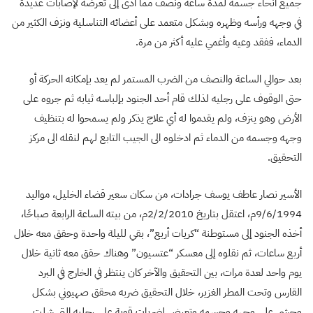
جميع أنحاء جسمه لمدة ساعة ونصف مما أدى إلى تعرضه لإصابات عديدة
في وجهه ورأسه وظهره وبشكل متعمد على أعضائه التناسلية ونزف الكثير من
الدماء، ففقد وعيه وأغمي عليه أكثر من مرة.
بعد حوالي الساعة والنصف من الضرب المستمر لم يعد بإمكانه الحركة أو
حتى الوقوف على رجليه لذلك قام أحد الجنود بإلباسه ثيابه ثم جروه على
الأرض وهو ينزف، ولم يقدموا له أي علاج يذكر ولم يسمحوا له بتنظيف
وجهه وجسمه من الدماء ثم ادخلوه الى الجيب التابع لهم لنقله الى مركز
التحقيق.
الأسير نصار عاطف يوسف جرادات، من سكان سعير قضاء الخليل، مواليد
9/6/1994م، اعتقل بتاريخ 2/2/2010م، من بيته الساعة الرابعة صباحًا،
أخذه الجنود إلى مستوطنة “كريات أربع”، بقي لليلة واحدة وحقق معه خلال
أربع ساعات، ثم نقلوه إلى معسكر “عتسيون” وهناك حقق معه ثانية خلال
يوم واحد لعدة مرات، بين التحقيق والآخر كان ينتظر في الخارج في البرد
القارس وتحت المطر الغزير، خلال التحقيق ضربه محقق صهيوني بشكل
وحشي على وجهه وجسمه وتعرض لضربات قوية على رجليه التي شلت