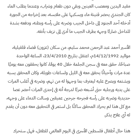
مقيد اليدين ومعصب العينين وبقي دون طعام وشراب، وعندما يطلب الماء
كان الجندي يحضر قنينة ماء ويسكبها على ملابسه، بعد إخراجه من الجورة
أدخله أحد الجنود إلى داخل الجيب وضربه على رأسه وبطنه، ودفعه بشدة
للداخل ضاربًا وجهه بطرف الجيب ما أدى إلى نزيف بأنفه.
الأسير أحمد عبد الرحمن محمد سليم، من سكان (عزون) قضاء قلقيلية،
مواليد 14/12/1992م، اعتقل بتاريخ 23/4/2010، الساعة الواحدة
صباحًا، حقق معه في سجن الجلمة خلال 40 يومًا، كانوا يحققون معه يوميًا
عدة مرات وأحيانًا يحقق معه في الليل ولساعات طويلة، وكان المحقق يسبه
ويشتمه ويصرخ عليه ليعترف بما وجهوا له من تهم، وضربه في أغلب المرات
على يديه ورجليه حتى أشبعه ضربًا لدرجة أنه في إحدى المرات أحضر عصا
حديدية وضربه على رأسه فجرحه جرحين عميقين وسالت الدماء على وجهه،
مع كل هذا لم يحرك المحقق ساكنًا بل استمر في التحقيق معه دون أن يقدم
له أي علاج يذكر.
هذا حال أطفال فلسطين الأسرى في اليوم العالمي للطفل، فهل ستحرك