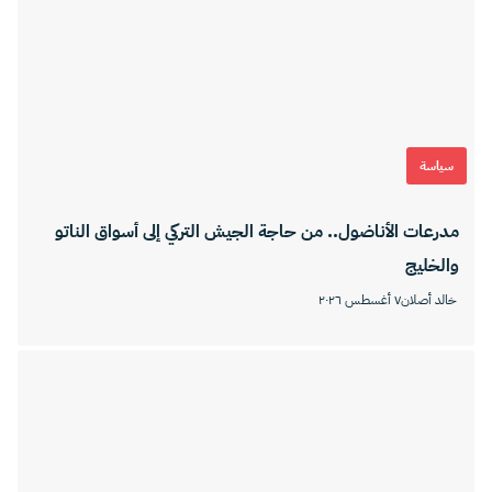
سياسة
مدرعات الأناضول.. من حاجة الجيش التركي إلى أسواق الناتو
والخليج
خالد أصلان
٧ أغسطس ٢٠٢٦