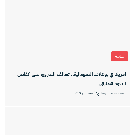
سياسة
أمريكا في بونتلاند الصومالية.. تحالف الضرورة على أنقاض
النفوذ الإماراتي
محمد مصطفى جامع
٨ أغسطس ٢٠٢٦