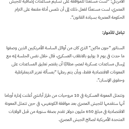
الأمريكي: “لست مستعدًا للموافقة على تسليم مساعدات إضافية للجيش
المصري، لست مستعدًا لفعل ذلك إلى أن نلمس أدلة مقنعة على التزام
الحكومة المصرية بسيادة القانون”.
تبادل للأدوار:
السناتور “جون ماكين” الذي كان من أوائل الساسة الأمريكيين الذين وصفوا
ما حدث في يوم 3 يوليو بالانقلاب العسكري، قال خلال نفس الجلسة إنه مع
إرسال مساعدات عسكرية لمصر، مطالبًا أن يقتصر تعليق المساعدات على
المعونات الاقتصادية فقط، وبأن يتم ربطها “بمسألة تعزيز الديمقراطية
وحقوق الإنسان”.
وتتمثل المعونة العسكرية في 10 مروحيات من طراز أباتشي أعلنت إدارة أوباما
أنها ستقدمها للجيش المصري بعد موافقة الكونغرس، في حين تتمثل المعونة
الاقتصادية في مبلغ 650 مليون دولار تقدم بصفة سنوية من قبل الولايات
المتحدة الأمريكية لصالح الجيش المصري.