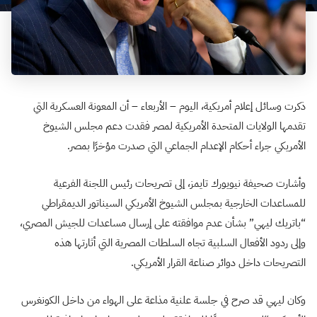
ذكرت وسائل إعلام أمريكية، اليوم – الأربعاء – أن المعونة العسكرية التي
تقدمها الولايات المتحدة الأمريكية لمصر فقدت دعم مجلس الشيوخ
الأمريكي جراء أحكام الإعدام الجماعي التي صدرت مؤخرًا بمصر.
وأشارت صحيفة نيويورك تايمز، إلى تصريحات رئيس اللجنة الفرعية
للمساعدات الخارجية بمجلس الشيوخ الأمريكي السيناتور الديمقراطي
“باتريك ليهي” بشأن عدم موافقته على إرسال مساعدات للجيش المصري،
وإلى ردود الأفعال السلبية تجاه السلطات المصرية التي أثارتها هذه
التصريحات داخل دوائر صناعة القرار الأمريكي.
وكان ليهي قد صرح في جلسة علنية مذاعة على الهواء من داخل الكونغرس