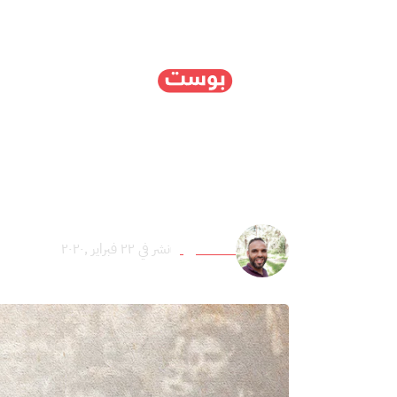
الرئيسية
سياسة
ا
فانون.. هكذا وهب الجند
عائد عميرة
نشر في ٢٢ فبراير ,٢٠٢٠