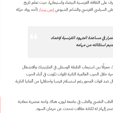
رف على الثقافة الفرنسية البيضاء واستيعابها، حيث تعلم تاريخ
لتقى السياسي الفرنسي والشاعر الشيوعي
إيمي سيزار
(أحد رواد حركة
 الاستمرار في مساعدة الجهود الفرنسية لإخماد
قديم استقالته من مهامه
ترك فرانز فانون المستعمرة عام 1943، وهو في سن الـ18، ممزقًا بين استيعاب الطبقة الوسطى في المارتينيك والانشغال
لحرة خلال الحرب العالمية الثانية (قوات تكونت في أثناء الحرب
ال ضد قوات المحور رغم استسلام فرنسا واحتلالها من ألمانيا النازية
ة الطب النفسي والطب في جامعة ليون، هناك واجه عنصرية معادية
مصدر إلهام له لكتابة مقالات تتحدث عن حرمان السود.