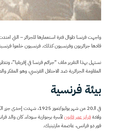
قادها جزائريون وفرنسيون كذلك. فرنسيون خلعوا فرنسيتهم 
نستهل بهذا التقرير ملف “جرائم فرنسا في إفريقيا”، ونتط
المقاومة الجزائرية ضد الاحتلال الفرنسي، وهو المفكر والطب
بيئة فرنسية
في الـ20 من شهر يوليو/تموز 925
ولادة
فرانز عمر فانون
لأسرة برجوازية سوداء. كان والد فران
فور دو فرانس، عاصمة مارتينيك.