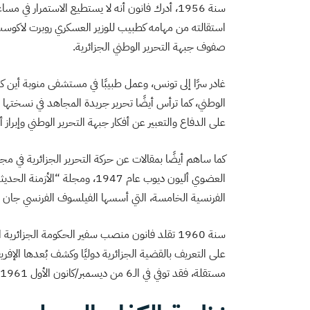
سنة 1956، أدرك فانون أنه لا يستطيع الاستمرار في
استقالته من مهامه كطبيب للوزير العسكري روبرت لاكوست 
صفوف جبهة التحرير الوطني الجزائرية.
غادر سرًا إلى تونس، وعمل طبيبًا في مستشفى منوبة أين ك
الوطني، كما ترأس أيضًا تحرير جريدة المجاهد في نسختها ا
على الدفاع والتعبير عن أفكار جبهة التحرير الوطني وإبرا
كما ساهم أيضًا بمقالات عن حركة التحرير الجزائرية في م
العضوي أليون ديوب عام 1947، وم
الفرنسية الخامسة، التي أسسها الفيلسوف الفرنسي جان بول س
سنة 1960 تقلد فانون منصب سفير الحكومة الجزائ
على التعريف بالقضية الجزائرية دوليًا وكشف بُعدها الإفريق
مستقلة، فقد توفي في الـ6 من ديسمبر/كانون الأول 1961، عن عمر يناهز الـ36 ودفن في مقبرة مقاتلي الحرية الجزائريين.