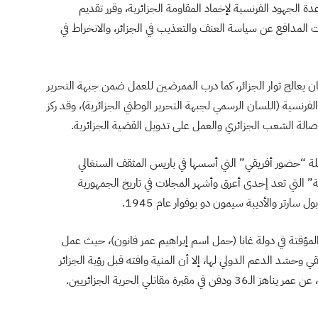
 مساعدة الجهود الفرنسية لإخماد المقاومة الجزائرية، وقرر تقديم
المدافع عن سياسة العنف والتعذيب في الجزائر، والانخراط في
ان يعالج ثوار الجزائر، كما درب الممرضين للعمل ضمن جبهة التحرير
لفرنسية (اللسان الرسمي لجبهة التحرير الوطني الجزائرية)، وقد ركز
ز أصالة الشعب الجزائري والعمل على تدويل القضية الجزائرية.
جلة “حضور أفريقي” التي أسسها في باريس المثقف السنغالي
جلة “الأزمنة الحديثة” التي تعد إحدى أعرق وأشهر المجلات في تاريخ الجمهورية
ارتر والأديبة سيمون دو بوفوار عام 1945.
رية المؤقتة في دولة غانا (حمل اسم إبراهيم عمر فانون)، حيث عمل
ي وحشد الدعم الدولي لها، إلا أن المنية وافته قبل رؤية الجزائر