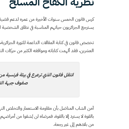
نظرية الكفاح المسلح
كرس فانون الخمس سنوات الأخيرة من عمره لدعم قضية
يسترجع الجزائريون حياتهم المناسبة في نطاق الشخصية القوم
تخصص فانون في كتابة المقالات الداعمة للثورة الجزائرية
العشرين، فقد ألهمت كتاباته ومواقفه الكثير من حركات التح
انتقل فانون الذي ترعرع في بيئة فرنسية من
صفوف جبهة التح
آمن الشاب المناضل بأن مقاومة الاستعمار والتخلص النها
بالقوة لا يسترد إلا بالقوة، فمرضاه لن يُشفوا من أمراضهم ا
من بلادهم إلى غير رجعة.