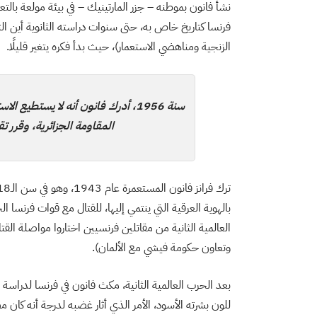
نشأ فانون بموطنه – جزر المارتينيك – في بيئة مولعة بالتع
فرنسا كتاريخ خاص به، حتى سنوات دراسته الثانوية أين ا
الزنجية ومناهضي الاستعمار)، حيث بدأ فكره يتغير قليلًا.
سنة 1956، أدرك فانون أنه لا يستطيع
المقاومة الجزائرية، وقرر ت
بالهوية العرقية التي ينتمي إليها، للقتال مع قوات فرنسا ا
العالمية الثانية من مقاتلين فرنسيين اختاروا مواصلة القت
وتعاون حكومة فيشي مع الألمان).
بعد الحرب العالمية الثانية، مكث فانون في فرنسا لدراس
للون بشرته الأسود، الأمر الذي أثار غضبه لدرجة أنه كان 