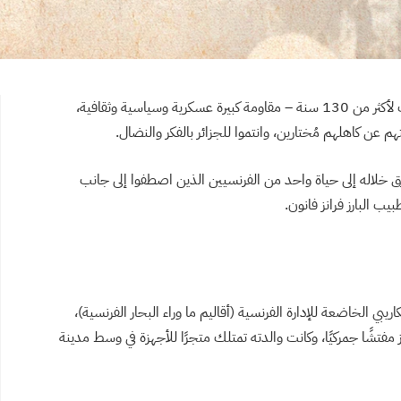
واجهت فرنسا طوال فترة استعمارها للجزائر – التي امتدت لأكثر من 130 سنة – مقاومة كبيرة عسكرية وسياسية وثقافية،
عن كاهلهم مُختارين، وانتموا للجزائر بالفكر والنضال.
رق خلاله إلى حياة واحد من الفرنسيين الذين اصطفوا إلى جانب
يب البارز فرانز فانون.
1، شهدت إحدى جزر الكاريبي الخاضعة للإدارة الفرنسية (أقاليم ما وراء البحار الفرنسية)،
ز مفتشًا جمركيًا، وكانت والدته تمتلك متجرًا للأجهزة في وسط مدينة