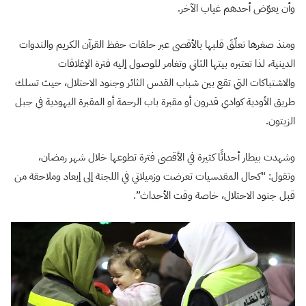
وأن يعوّض أحدهم غياب الآخر.
ومنذ صغرها تعلّقَ قلبها بالأقصى عبر حلقات حفظ القرآن الكريم والندوات
الدينية، لذا تعتبره بيتها الثاني وتغامر للوصول إليه فترة الإغلاقات
والاشتباكات التي تقع بين شباب القدس الثائر وجنود الاحتلال، حيث تسلك
طريق الأودية كوادي قدرون أو مقبرة باب الرحمة أو المقبرة اليهودية في جبل
الزيتون.
وشهدت بيطار أحداثًا كثيرة في الأقصى فترة تطوعها خلال شهر رمضان،
وتقول: “كحال المقدسيات تعرضت وزميلاتي في اللجنة إلى إبعاد وملاحقة من
قبل جنود الاحتلال، خاصة وقت الأحداث”.