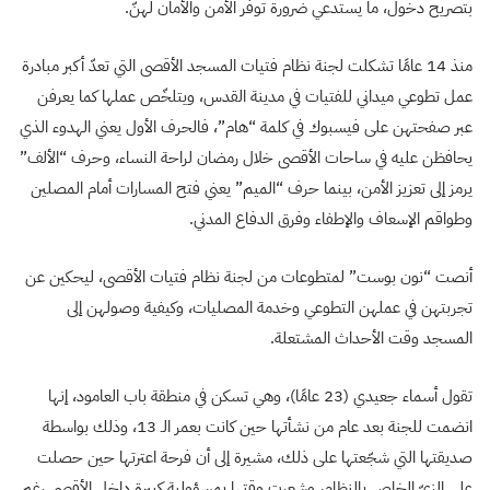
بتصريح دخول، ما يستدعي ضرورة توفر الأمن والأمان لهنّ.
منذ 14 عامًا تشكلت لجنة نظام فتيات المسجد الأقصى التي تعدّ أكبر مبادرة
عمل تطوعي ميداني للفتيات في مدينة القدس، ويتلخّص عملها كما يعرفن
عبر صفحتهن على فيسبوك في كلمة “هام”، فالحرف الأول يعني الهدوء الذي
يحافظن عليه في ساحات الأقصى خلال رمضان لراحة النساء، وحرف “الألف”
يرمز إلى تعزيز الأمن، بينما حرف “الميم” يعني فتح المسارات أمام المصلين
وطواقم الإسعاف والإطفاء وفرق الدفاع المدني.
أنصت “نون بوست” لمتطوعات من لجنة نظام فتيات الأقصى، ليحكين عن
تجربتهن في عملهن التطوعي وخدمة المصليات، وكيفية وصولهن إلى
المسجد وقت الأحداث المشتعلة.
تقول أسماء جعيدي (23 عامًا)، وهي تسكن في منطقة باب العامود، إنها
انضمت للجنة بعد عام من نشأتها حين كانت بعمر الـ 13، وذلك بواسطة
صديقتها التي شجّعتها على ذلك، مشيرة إلى أن فرحة اعترتها حين حصلت
على الزيّ الخاص بالنظام، وشعرت وقتها بمسؤولية كبيرة داخل الأقصى رغم