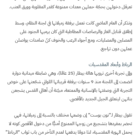
تعرقل دخولهن بحجّة حملهن معدات ممنوعة كقدر المقلوبة وورق العنب.
وتذكر أن العام الماضي كانت تعمل برفقة زميلاتها في لجنة النظام، وسط
إطلاق قنابل الغاز والرصاصات المطاطية التي كان يرميها الجنود على
المصلين والمصليات، ومع أجواء الرعب والخوف كنّ صامدات يواصلن
عملهن دون تراجع.
الرباط وأبعاد المقدسيات
وإلى تجربة أخرى ترويها هالة بيطار (25 عامًا)، وهي ضابطة ميدانية دوارة
انضمت إلى اللجنة منذ 9 سنوات برفقة قريباتها اللواتي شجّعنها على خوض
التجربة التي وصفتها بالإنسانية والممتعة، مبيّنة أن أهالي القدس يشجعن
بناتهن ليتعلق الجيل الجديد بالأقصى.
تقول بيطار لـ”نون بوست” إن وضعها مختلف بالنسبة إلى زميلاتها، فهي
تحضر بمفردها بتشجيع من زوجها الممنوع أمنيًّا من دخول الأقصى كونه لا
يحمل الهوية المقدسية، لذا دومًا يدفعها لعدم التأخر من باب ثواب “الرباط”