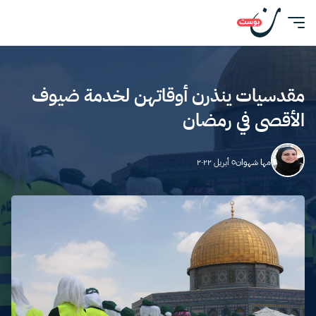
مقدسيات ينذرن أوقاتهن لخدمة ضيوف
الأقصى في رمضان
مها شهوان
٥ أبريل ٢٠٢٢