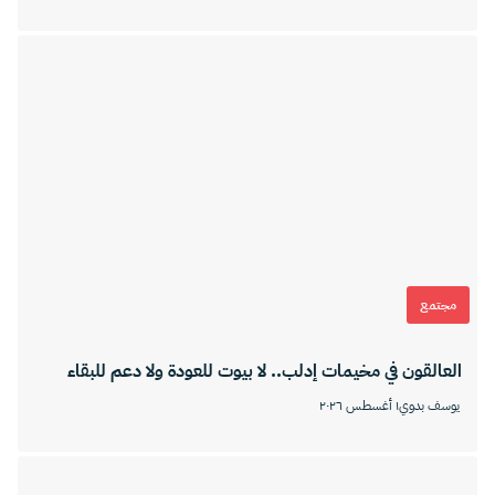
مجتمع
العالقون في مخيمات إدلب.. لا بيوت للعودة ولا دعم للبقاء
يوسف بدوي
١ أغسطس ٢٠٢٦