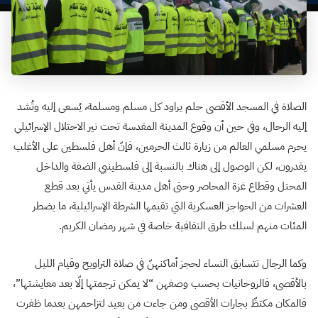
الصلاة في المسجد الأقصى حلم يراود كل مسلم ومسلمة، يُسعى إليه وتُشد
إليه الرحال، وفي حين أن وقوع المدينة المقدسة تحت نير الاحتلال الإسرائيلي
يحرم مسلمي العالم من زيارة ثالث الحرمين، فإنّ أهل فلسطين على الأغلب
يقدرون، لكن الوصول إلى هناك بالنسبة إلى فلسطينيي الضفة والداخل
المحتل وقطاع غزة المحاصر وحتى أهل مدينة القدس يأتي بعد قطع
العشرات من الحواجز العسكرية التي تقيمها الشرطة الإسرائيلية، ما يضطر
المئات منهم لسلك طرق التفافية خاصة في شهر رمضان الكريم.
وكما الرجال تتسابق النساء لحجز أماكنهنّ في صلاة التراويح وقيام الليل
بالأقصى، فالروحانيات بحسب وصفهن “لا يمكن ترجمتها إلّا بعد معايشتها”،
فالمكان مكتظّ بجارات الأقصى ومن جاءت من بعيد لتزاحمهن بعدما ظفرت