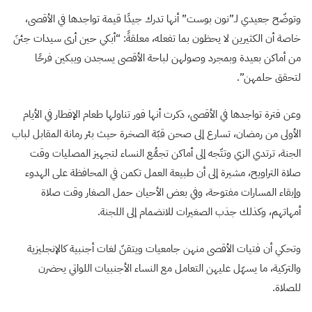
وتوضّح جعيدي لـ”نون بوست” أنها تدرك جيدًا قيمة تواجدها في الأقصى،
خاصة أن الكثيرين لا يحظون بما تفعله، معلقةً: “أبكي حين أرى سيدات جئنَ
من أماكن بعيدة وبمجرد وصولهن لباحة الأقصى يسجدن ويبكين فرحًا
لتحقق حلمهن”.
وعن فترة تواجدها في الأقصى، ذكرت أنها فور تناولها طعام الإفطار في الأيام
الأولى من رمضان، تسارع إلى صحن قبّة الصخرة حيث بئر رمانة المقابل لباب
الجنة، ترتدي الزي وتتّجه إلى أماكن تجمُّع النساء لتجهيز المصليات وقت
صلاة التراويح، مشيرة إلى أن طبيعة العمل تكمن في المحافظة على الهدوء
وإبقاء المسارات مفتوحة، وفي بعض الأحيان حمل الصغار وقت صلاة
أمهاتهم، وكذلك جذب الصغيرات للانضمام إلى اللجنة.
وتحكي أن فتيات الأقصى منهن جامعيات ويتقنّ لغات أجنبية كالإنجليزية
والتركية، ما يسهّل عليهن التعامل مع النساء الأجنبيات اللواتي يحضرن
للصلاة.