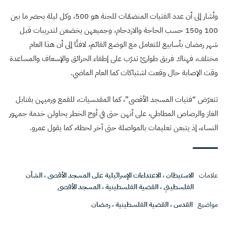
وأشار إلى أن عدد الفتيات المنضمّات للجنة هو 500، وكل ليلة يحضر ما بين
100 و150 حسب الحاجة والازدحام، وجميعهن يخضعن لتدريبات قبل
شهر رمضان بأسابيع للتعامل مع الوضع القائم، لافتًا إلى أن هذا العام
مختلف، فهناك فريق طوارئ تدرّب على إطفاء الحرائق والإسعاف والمساعدة
وقت الإصابة حال وقعت اشتباكات كما العام الماضي.
تتعرّض “فتيات المسجد الأقصى”، كما المقدسيات، للقمع ورميهن بقنابل
الغاز والرصاص المطاطي، على أنهن حتى في أوج الخطر يحاولن خدمة جمهور
النساء، إذ يتبعن تعليمات بالمواصلة حتى آخر لحظة، كما يقول عمرو.
علامات
الاستيطان
،
الاعتداءات الإسرائيلية على المسجد الأقصى
،
الشأن
الفلسطيني
،
القضية الفلسطينية
،
المسجد الأقصى
مواضيع
القدس
،
القضية الفلسطينية
،
رمضان