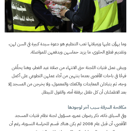
وما يهوِّن عليها وزميلاتها تعب التنظيم هو دعوة سيدة كبيرة في السن لهن،
وتقديم قطع الحلوى، ما يزيد حماسهن ويدفعهن للمواصلة.
ويبقى عمل فتيات اللجنة حتى الانتهاء من صلاة عيد الفطر، وهنا يحلّقن
فرحًا في باحات الأقصى بعدما ينتهين من أداء عملهن التطوعي على أكمل
وجه، ثم يتبادلن المعايدات والكعك والمعمول، ولا يخرجن من المسجد إلا
بعد الاطمئنان أن كل طفل برفقة أمه، والقول للبيطار.
مكافحة السرقة سبب آخر لوجودها
وفي السياق ذاته، ذكر رضوان عمرو، مسؤول لجنة نظام فتيات المسجد
الأقصى، أن قبل عام 2008 لم يكن هناك قسم للحراسة النسوية، رغم أن