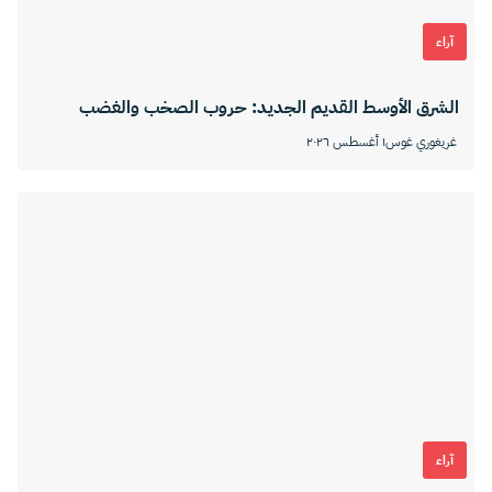
آراء
الشرق الأوسط القديم الجديد: حروب الصخب والغضب
غريغوري غوس
١ أغسطس ٢٠٢٦
آراء