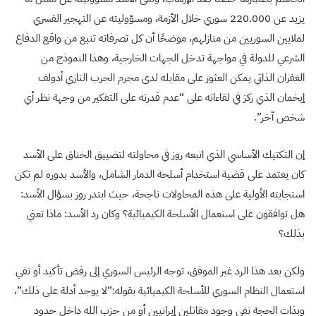
يزيد عن 220.000 سوري خلال الأزمة، ومسؤوليته عن التهجير القسري
لملايين السوريين من منازلهم، موضحًا أن كل تصرفاته تنبع من واقع الدفاع
الشرعي للدولة في مواجهة تدخل الجهات الخارجية، وهذا النموذج من
الغفران الذاتي يمكن العثور على مقابله لدى مجرم الحرب النازي أدولف
إيخمان الذي ركز في لقاءاته على “عدم قدرته على التفكير من وجهة نظر أي
شخص آخر”.
إن التكتيك الأساسي الذي اتبعه روز في محاولته لتضييق الخناق على الأسد
كان يعتمد على قضية استخدام أسلحة الدمار الشامل، والأسد بدوره لم تكن
استجابته الأولية على هذه المحاولات ناجحة، حيث ابتدر روز بسؤال الأسد:
هل توافقون على استعمال الأسلحة الكيميائية؟ وكان رد الأسد: ماذا تعني
بذلك؟
ولكن بعد هذا الرد غير الموفق، توجه الرئيس السوري إلى رفض تأكيد أو نفي
استعمال النظام السوري للأسلحة الكيميائية بقوله:”لا يوجد أدلة على ذلك”،
وبذات الحجة نفى وجود مقاتلين إيرانيين أو من حزب الله داخل حدود