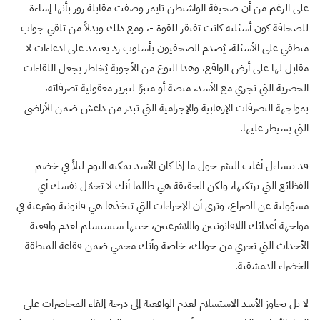
على الرغم من أن صحيفة الواشنطن تايمز وصفت مقابلة روز بأنها إساءة
للصحافة كون أسئلته كانت تفتقر للقوة -، ومع ذلك وبدلاً من تلقي جواب
منطقي على الأسئلة، يُصدم الصحفيون بأسلوب رد يعتمد على ادعاءات لا
مقابل لها على أرض الواقع، وهذا النوع من الأجوبة يُخاطر بجعل اللقاءات
الحصرية التي تجري مع الأسد، منصة أو منبرًا لتبرير معقولية تصرفاته،
بمواجهة التصرفات الإرهابية والإجرامية التي تبدر من داعش ضمن الأراضي
التي يسيطر عليها.
قد يتساءل أغلب البشر حول ما إذا كان الأسد يمكنه النوم ليلاً في خضم
الفظائع التي يرتكبها، ولكن الحقيقة هي طالما أنك لا تحمّل نفسك أي
مسؤولية عن الصراع، وترى أن الإجراءات التي تتخذها هي قانونية وشرعية في
مواجهة أعدائك اللاقانونيين واللاشرعيين، حينها ستستسلم لعدم واقعية
الأحداث التي تجري من حولك، خاصة وأنك محمي ضمن فقاعة المنطقة
الخضراء الدمشقية.
لا بل تجاوز الأسد الاستسلام لعدم الواقعية إلى درجة إلقاء المحاضرات على