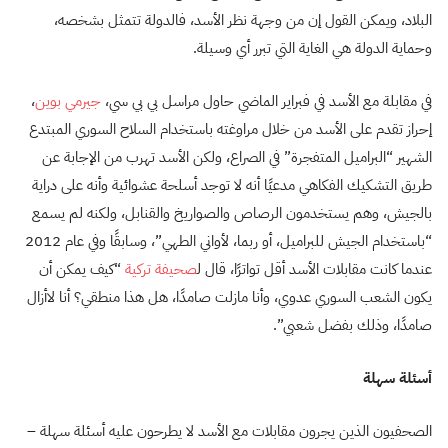
البلاد، ويمكن القول إن من وجهة نظر الأسد، فالدولة تتمثل بشخصه،
وحماية الدولة هي الغاية التي تبرر أي وسيلة.
في مقابلة مع الأسد في فبراير الماضي حاول مراسل بي بي سي،
جيرمي بوين
،
إحراز تقدم على الأسد من خلال مراوغته باستخدام السلاح السوري المبتدع
الشهير “البراميل المتفجرة” في الصراع، ولكن الأسد تهرب من الإجابة عن
طريق التشكيك الفكاهي مدعيًا أنه لا توجد أسلحة عشوائية وأنه على دراية
بالجيش، وهم يستخدمون الرصاص والصواريخ والقنابل، ولكنه لم يسمع
“باستخدام الجيش للبراميل، أو ربما، لأواني الطهي”، وسابقًا وفي عام 2012
عندما كانت مقابلات الأسد أقل تواترًا، قال ل
صحيفة تركية
“كيف يمكن أن
يكون الشعب السوري عدوي، وأنا مازلت صامدًا، هل هذا منطقي؟ أنا لاأزال
صامدًا، وذلك بفضل شعبي”.
أسئلة سهلة
الصحفيون الذين يجرون مقابلات مع الأسد لا يطرحون عليه أسئلة سهلة –