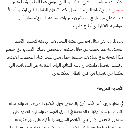
بشكل غير متناسب – على الديكتاتور الذي يترأس هذا النظام، وكما يشير
جيمس دوز
في كتابه المهم “الرجال الأشرار”، فإن الطغاة الذين ارتكبوا أفعالاً
شنيعة على مر التاريخ يتمسكون بتبريرات مسبقة الصنع كصمام أمان
لمواجهة الأفكار التي تُطرح عليهم.
ومقابلة روز هي مثال آخر على عبثية المحاولات الهادفة لتحميل الأسد
المسؤولية عما يحدث من خلال تدقيق وتمحيص وسائل الإعلام، وفي خضم
هذا التوجه تبزغ تساؤلات حقيقية حول مدى صحة قيام المحطات الإعلامية
الرئيسية بتحليل واستخراج ونشر النتائج الهامة المتأتية عن المقابلات، التي
تمكنوا من تأمينها مع رأس النظام الديكتاتوري.
الأرضية المريحة
في مقابلة روز، قام الأسد فورًا بالتمحور حول الأرضية المريحة له، والمتمثلة
بانتقاد سياسة الولايات المتحدة في الشرق الأوسط، وتسليط الضوء على
استمرار الاحتلال الإسرائيلي للأراضي السورية، والتأكيد على دور حكومته
الحاسم باعتبارها حصنًا ضد الإرهاب، ونفى الأسد مسؤوليته عن مقتل ما