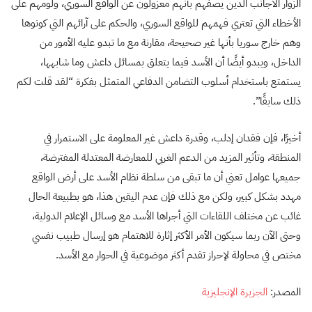
الزوار الأجانب الذين يصفهم بأنهم معزولون عن الواقع السوري، ولومهم على
الأخطاء التي تعتري فهمهم للواقع السوري، والحكم على آرائهم التي كونوها
وهم خارج سوريا بأنها غير صحيحة، مقارنة مع ما تبدو عليه الأمور من
الداخل، ويبدو أيضًا أن الأسد فيما يتعلق بمسائل داعش وما شابهها،
يستمتع باستخدام أسلوب التضامن الدفاعي المتمثل بفكرة “لقد قلت لكم
ذلك سابقًا”.
أخيرًا، فإن فقدان إدلب، وقدرة داعش غير المعلومة على الاستمرار في
المنطقة، وتأثير المزيد من الدعم الغربي للمعارضة المعتدلة المفترضة،
جميعها عوامل تعني أن ما تبقى من سلطة نظام الأسد على أرض الواقع
مهدد بشكل كبير، ولكن مع ذلك فإن عدم اليقين هذا، هو بطبيعة الحال
غائب عن مختلف اللقاءات التي أجراها الأسد مع وسائل الإعلام الدولية،
وحتى الآن ربما سيكون الأمر الأكثر إثارة للاهتمام هو إرسال طبيب نفسي
مختص في محاولة لإحراز تقدم أكثر موضوعية في الحوار مع الأسد.
المصدر:
الجزيرة الإنجليزية