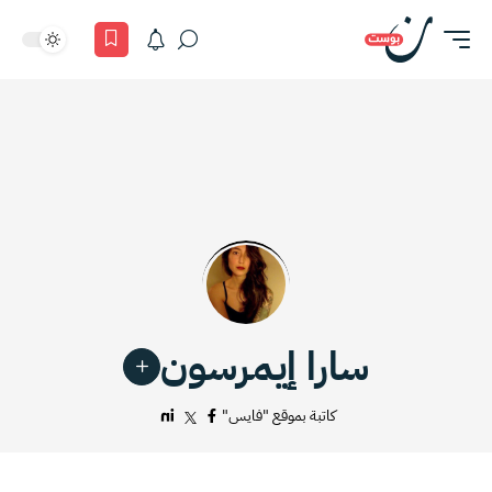
سارا إيمرسون
كاتبة بموقع "فايس"