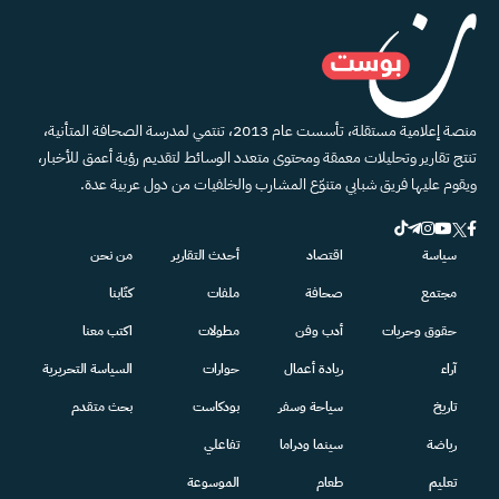
منصة إعلامية مستقلة، تأسست عام 2013، تنتمي لمدرسة الصحافة المتأنية،
تنتج تقارير وتحليلات معمقة ومحتوى متعدد الوسائط لتقديم رؤية أعمق للأخبار،
ويقوم عليها فريق شبابي متنوّع المشارب والخلفيات من دول عربية عدة.
سياسة
اقتصاد
أحدث التقارير
من نحن
مجتمع
صحافة
ملفات
كتّابنا
حقوق وحريات
أدب وفن
مطولات
اكتب معنا
آراء
ريادة أعمال
حوارات
السياسة التحريرية
تاريخ
سياحة وسفر
بودكاست
بحث متقدم
رياضة
سينما ودراما
تفاعلي
تعليم
طعام
الموسوعة