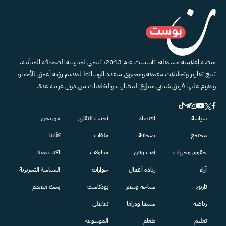
منصة إعلامية مستقلة، تأسست عام 2013، تنتمي لمدرسة الصحافة المتأنية،
تنتج تقارير وتحليلات معمقة ومحتوى متعدد الوسائط لتقديم رؤية أعمق للأخبار،
ويقوم عليها فريق شبابي متنوّع المشارب والخلفيات من دول عربية عدة.
سياسة
اقتصاد
أحدث التقارير
من نحن
مجتمع
صحافة
ملفات
كتّابنا
حقوق وحريات
أدب وفن
مطولات
اكتب معنا
آراء
ريادة أعمال
حوارات
السياسة التحريرية
تاريخ
سياحة وسفر
بودكاست
بحث متقدم
رياضة
سينما ودراما
تفاعلي
تعليم
طعام
الموسوعة