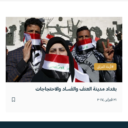
أزمة العراق
بغداد مدينة العنف والفساد والاحتجاجات
٢١ فبراير ,٢٠١٧