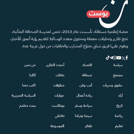
منصة إعلامية مستقلة، تأسست عام 2013، تنتمي لمدرسة الصحافة المتأنية،
تنتج تقارير وتحليلات معمقة ومحتوى متعدد الوسائط لتقديم رؤية أعمق للأخبار،
ويقوم عليها فريق شبابي متنوّع المشارب والخلفيات من دول عربية عدة.
سياسة
اقتصاد
أحدث التقارير
من نحن
مجتمع
صحافة
ملفات
كتّابنا
حقوق وحريات
أدب وفن
مطولات
اكتب معنا
آراء
ريادة أعمال
حوارات
السياسة التحريرية
تاريخ
سياحة وسفر
بودكاست
بحث متقدم
رياضة
سينما ودراما
تفاعلي
تعليم
طعام
الموسوعة