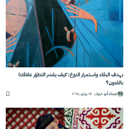
بهدف البقاء واستمرار النوع: كيف يفسّر التطوّر علاقتنا
بالفنون؟
غيداء أبو خيران
١٧ يوليو ,٢٠١٨