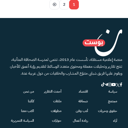
2
1
منصة إعلامية مستقلة، تأسست عام 2013، تنتمي لمدرسة الصحافة المتأنية،
تنتج تقارير وتحليلات معمقة ومحتوى متعدد الوسائط لتقديم رؤية أعمق للأخبار،
ويقوم عليها فريق شبابي متنوّع المشارب والخلفيات من دول عربية عدة.
سياسة
اقتصاد
أحدث التقارير
من نحن
مجتمع
صحافة
ملفات
كتّابنا
حقوق وحريات
أدب وفن
مطولات
اكتب معنا
آراء
ريادة أعمال
حوارات
السياسة التحريرية