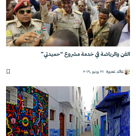
الفن والرياضة في خدمة مشروع “حميدتي”
عائد عميرة
٢١ يونيو ,٢٠١٩