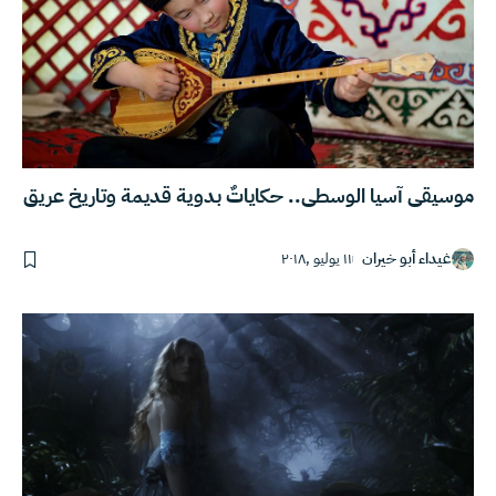
موسيقى آسيا الوسطى.. حكاياتٌ بدوية قديمة وتاريخ عريق
غيداء أبو خيران
١١ يوليو ,٢٠١٨