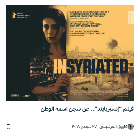
فيلم “إنسيريايتد”.. عن سجن اسمه الوطن
فاروق الفرشيشي
٢٧ سبتمبر ,٢٠١٧