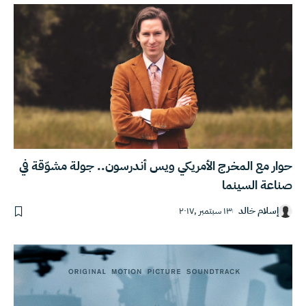
حوار مع المخرج الأمريكي ويس أندرسون.. جولة مشوّقة في
صناعة السينما
إسلام خالد
١٣ سبتمبر ,٢٠١٧