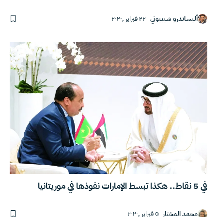
أليساندرو شيبيوني
٢٢ فبراير ,٢٠٢٠
في 5 نقاط.. هكذا تبسط الإمارات نفوذها في موريتانيا
محمد المختار
٥ فبراير ,٢٠٢٠