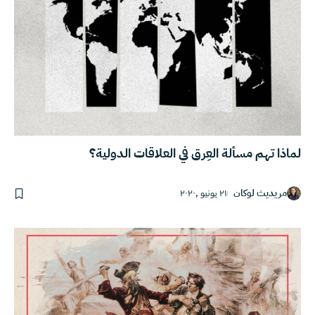
لماذا تهم مسألة العِرق في العلاقات الدولية؟
مريديث لوكان
٢١ يونيو ,٢٠٢٠