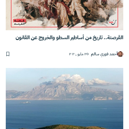
القرصنة.. تاريخ من أساطير السطو والخروج عن القانون
أحمد فوزي سالم
٢٥ مايو ,٢٠٢٠